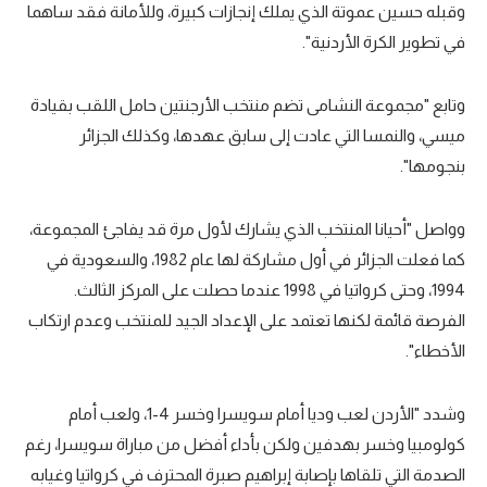
وقبله حسين عموتة الذي يملك إنجازات كبيرة، وللأمانة فقد ساهما
في تطوير الكرة الأردنية".
وتابع "مجموعة النشامى تضم منتخب الأرجنتين حامل اللقب بقيادة
ميسي، والنمسا التي عادت إلى سابق عهدها، وكذلك الجزائر
بنجومها".
وواصل "أحيانا المنتخب الذي يشارك لأول مرة قد يفاجئ المجموعة،
كما فعلت الجزائر في أول مشاركة لها عام 1982، والسعودية في
1994، وحتى كرواتيا في 1998 عندما حصلت على المركز الثالث.
الفرصة قائمة لكنها تعتمد على الإعداد الجيد للمنتخب وعدم ارتكاب
الأخطاء".
وشدد "الأردن لعب وديا أمام سويسرا وخسر 4-1، ولعب أمام
كولومبيا وخسر بهدفين ولكن بأداء أفضل من مباراة سويسرا، رغم
الصدمة التي تلقاها بإصابة إبراهيم صبرة المحترف في كرواتيا وغيابه