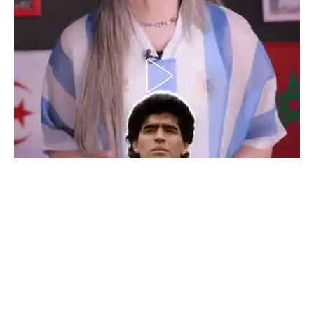
الدوري السعودي للمحترفين
دوري أبطال أوروبا
دوري أبطال إفريقيا
كل البطولات
أقسام
الكرة المصرية
الدوري المصري
الكرة الأوروبية
الكرة الإفريقية
منتخب مصر