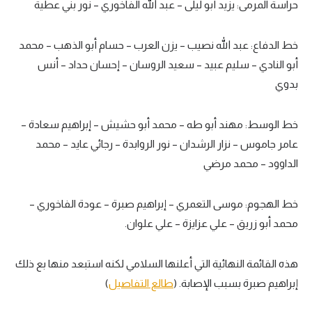
حراسة المرمى: يزيد أبو ليلى – عبد الله الفاخوري – نور بني عطية
خط الدفاع: عبد الله نصيب – يزن العرب – حسام أبو الذهب – محمد
أبو النادي – سليم عبيد – سعيد الروسان – إحسان حداد – أنس
بدوي
خط الوسط: مهند أبو طه – محمد أبو حشيش – إبراهيم سعادة –
عامر جاموس – نزار الرشدان – نور الروابدة – رجائي عايد – محمد
الداوود – محمد مرضي
خط الهجوم: موسى التعمري – إبراهيم صبرة – عودة الفاخوري –
محمد أبو زريق – علي عزايزة – علي علوان.
هذه القائمة النهائية التي أعلنها السلامي لكنه استبعد منها بع ذلك
إبراهيم صبرة بسبب الإصابة. (
طالع التفاصيل
)