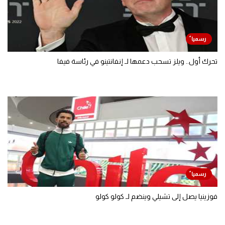
تحرك أول.. ويلز تسحب دعمها لـ إنفانتينو في رئاسة فيفا
فوزينيا يصل إلى تشيلي وينضم لـ كولو كولو