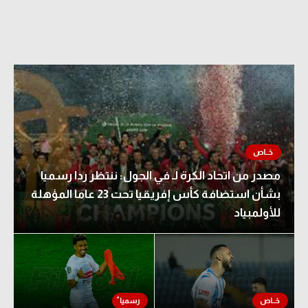
مصدر من اتحاد الكرة لـ في الجول: ننتظر ردا رسميا
بشأن استضافة كأس إفريقيا تحت 23 عاما المؤهلة
للأولمبياد