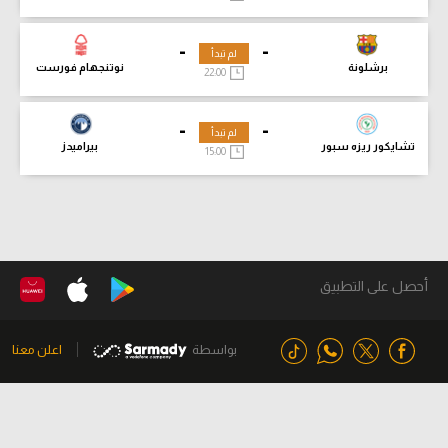
-
-
لم تبدأ
برشلونة
نوتنجهام فورست
22:00
-
-
لم تبدأ
تشايكور ريزه سبور
بيراميدز
15:00
أحصل على التطبيق
بواسطة
اعلن معنا