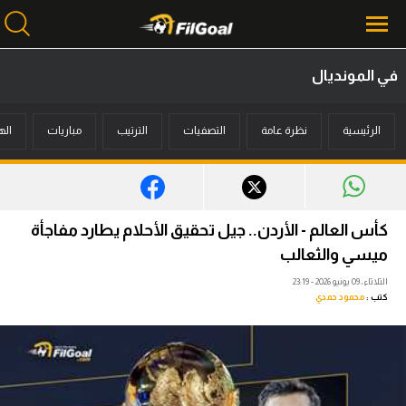
في المونديال
محتوى إخباري
الرئيسية
نظرة عامة
التصفيات
الترتيب
مباريات
اله
الرئيسية
أخبار
مباريات
كأس العالم - الأردن.. جيل تحقيق الأحلام يطارد مفاجأة
ميركاتو
ميسي والثعالب
الثلاثاء، 09 يونيو 2026 - 23:19
فانتازي في الجول
كتب :
محمود حمدي
مسابقة التوقعات
فيديوهات
عدسات