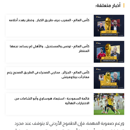
أخبار متعلقة:
الوطن العربي
في المونديال
كأس العالم - المغرب عرف طريق الكبار.. وخطر يهدد أحلامه
رياضة نسائية
آسيا
كأس العالم - تونس والمستحيل.. والأهلي لم يساعد نجمها
المنتظر
أمريكا
ركن الألعاب
كأس العالم - الجزائر.. محاربي الصحراء في الطريق الصحيح رغم
مفاجآت بيتكوفيتش
أقسام خاصة
Gamers
قائمة السعودية - استبعاد هوساوي وأبو الشامات من
ميركاتو
الاختيارات النهائية
تحقيق في الجول
ورغم صعوبة المهمة، فإن الطموح الأردني لا يتوقف عند مجرد
تقرير في الجول