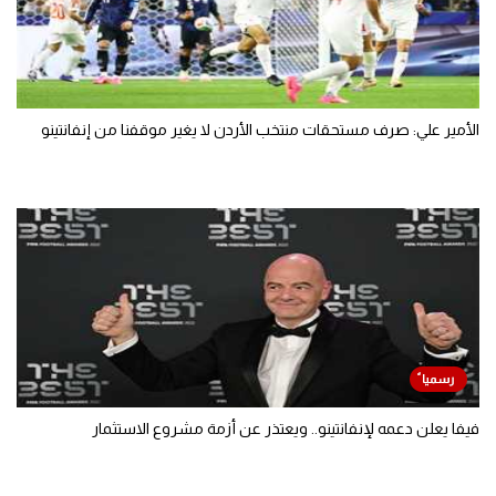
الأمير علي: صرف مستحقات منتخب الأردن لا يغير موقفنا من إنفانتينو
فيفا يعلن دعمه لإنفانتينو.. ويعتذر عن أزمة مشروع الاستثمار