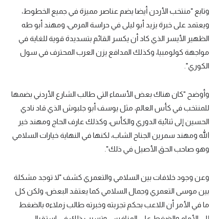
وتابع "منتخب الأردن أيضا يضم عناصر مميزة في جميع الخطوط،
ويعتمد على خبرة يزيد أبو ليلى في حراسة المرمى، ومهند أبو طه
الظهير الأيسر الذي كاد أن يكسر القائم بتسديدة قوية للغاية في
مواجهة كولومبيا، وكذلك المدافع يزن العرب المحترف في سول
الكوري".
وأوضح "كان هناك بعض الأسماء التي طالب الشارع الأردني بضمها
للمنتخب في كأس العالم، مثل يوسف أبو جلبوش الذي قاد نادي
الحسين إلى ثنائية الدوري والكأس، وكذلك عارف الحاج ومهند خير
الله ومهند سمرين الجناح الشاب، لكنها في النهاية خيارات السلامي
وهو صاحب الحق الأصيل في ذلك".
وعن وجود خلافات بين السلامي والتعمري كشف "لا توجد مشكلة
بين موسى التعمري وجمال السلامي كما يعتقد البعض، ولكن كل
ما في الأمر أن اللاعب بحكم تجربته وخبرته طالب زملاءه بالضغط
إلى الأمام والضغط على المنافس، وتسبب ذلك في استقبال