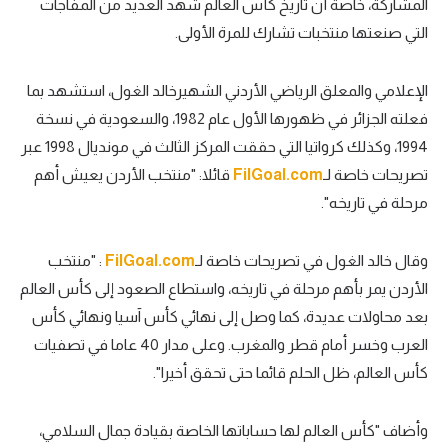
المشاركة، خاصة أن تاريخ كأس العالم شهد العديد من المفاجآت
تحليل في الجول
التي صنعتها منتخبات تشارك للمرة الأولى.
حكايات في الجول
الإعلامي والمعلق الرياضي الأردني الشهيرخالد الغول، استشهد بما
كويز في الجول
فعلته الجزائر في ظهورها الأول عام 1982، والسعودية في نسخة
1994، وكذلك كرواتيا التي حققت المركز الثالث في مونديال 1998 عبر
فيديو في الجول
تصريحات خاصة لـ
FilGoal.com
قائلا: "منتخب الأردن يعيش أهم
مرحلة في تاريخه".
وقال خالد الغول في تصريحات خاصة لـ
FilGoal.com
: "منتخب
الأردن يمر بأهم مرحلة في تاريخه، واستطاع الصعود إلى كأس العالم
بعد محاولات عديدة، كما وصل إلى نهائي كأس آسيا ونهائي كأس
العرب وخسر أمام قطر والمغرب. وعلى مدار 40 عاما في تصفيات
كأس العالم، ظل الحلم قائما حتى تحقق أخيرا".
وأضاف "كأس العالم لها حساباتها الخاصة بقيادة جمال السلامي،