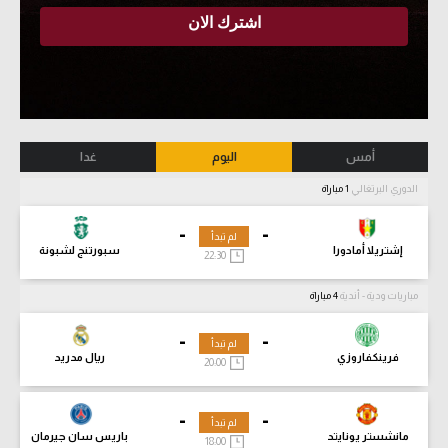
أمس
اليوم
غدا
الدوري البرتغالي
1 مباراة
-
-
لم تبدأ
إشتريلا أمادورا
سبورتنج لشبونة
22:30
مباريات ودية - أندية
4 مباراة
-
-
لم تبدأ
فرينكفاروزي
ريال مدريد
20:00
-
-
لم تبدأ
مانشستر يونايتد
باريس سان جيرمان
18:00