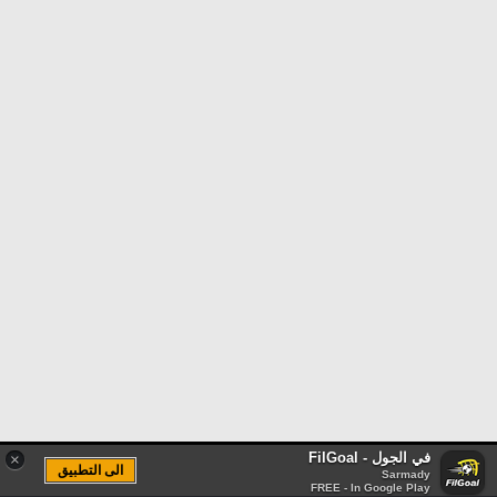
في الجول - FilGoal
×
الى التطبيق
Sarmady
FREE - In Google Play