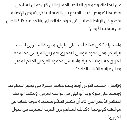
عن البطولة، وهو من العناصر المميزة التي كان جمال السلامي
يحضرها لتعويض غياب المبدع يزن النعيمات الذي تعرض للإصابة
بقطع في الرباط الصليبي في مواجهة العراق، وابتعد منذ ذلك الحين
عن منتخب الأردن".
واستدرك "لكن هناك أيضا علي علوان، وعودة الفاخوري لاعب
بيراميدز، وفي وجود موسى التعمري نجم رين الفرنسي قد يقدم
الفريق مستويات كبيرة، ولا ننسى محمود المرضي الجناح المميز
وعلي عزايزة الشاب الواعد".
وواصل "منتخب الأردن أيضا يضم عناصر مميزة في جميع الخطوط،
ويعتمد على خبرة يزيد أبو ليلى في حراسة المرمى، ومهند أبو طه
الظهير الأيسر الذي كاد أن يكسر القائم بتسديدة قوية للغاية في
مواجهة كولومبيا، وكذلك المدافع يزن العرب المحترف في سول
الكوري".