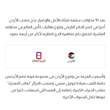
سعودي في الجول
الدوري الإنجليزي
بعد 10 محاولات سابقة مليئة بالأمل والإصرار، نجح منتخب الأردن
الدوري الإسباني
أخيرا في كسر الحاجز التاريخي وبلوغ نهائيات كأس العالم في محاولته
العاشرة، ليحقق حلم جماهيره الذي انتظرته لأكثر من أربعة عقود.
دوري أبطال أوروبا
القسم الثاني
رياضات أخرى
الأردن
أمريكا 2026
أمم إفريقيا
كرة السلة الأمريكية
وأسفرت القرعة عن وقوع الأردن في مجموعة قوية تضم الأرجنتين
حاملة اللقب بقيادة ليونيل ميسي، ومنتخب الجزائر "ثعالب الصحراء"
كرة سلة
صاحب الخبرات الكبيرة، إضافة إلى النمسا التي استعادت كثيرا من
كرة يد
قوتها خلال السنوات الأخيرة.
كرة طائرة