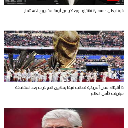
فيفا يعلن دعمه لإنفانتينو.. ويعتذر عن أزمة مشروع الاستثمار
ذا أثليتك: مدن أمريكية تطالب فيفا بملايين الدولارات بعد استضافة
مباريات كأس العالم