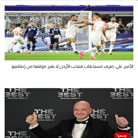
الأمير علي: صرف مستحقات منتخب الأردن لا يغير موقفنا من إنفانتينو