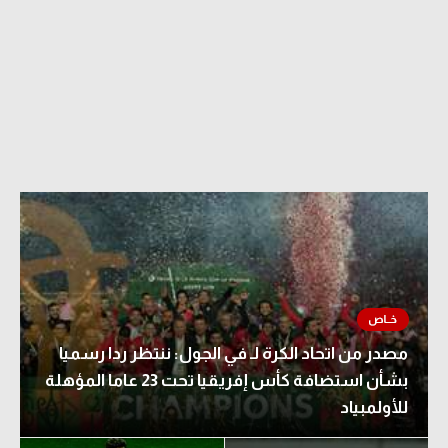
مصدر من اتحاد الكرة لـ في الجول: ننتظر ردا رسميا
بشأن استضافة كأس إفريقيا تحت 23 عاما المؤهلة
للأولمبياد