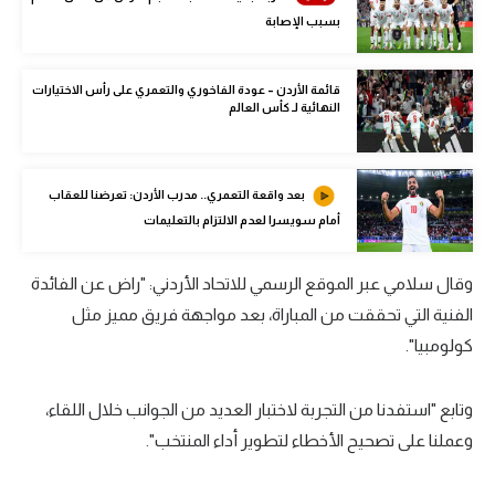
الوطن العربي
بسبب الإصابة
في المونديال
قائمة الأردن – عودة الفاخوري والتعمري على رأس الاختيارات
النهائية لـ كأس العالم
رياضة نسائية
آسيا
بعد واقعة التعمري.. مدرب الأردن: تعرضنا للعقاب
أمريكا
أمام سويسرا لعدم الالتزام بالتعليمات
ركن الألعاب
وقال سلامي عبر الموقع الرسمي للاتحاد الأردني: "راض عن الفائدة
الفنية التي تحققت من المباراة، بعد مواجهة فريق مميز مثل
أقسام خاصة
كولومبيا".
Gamers
ميركاتو
وتابع "استفدنا من التجربة لاختبار العديد من الجوانب خلال اللقاء،
تحقيق في الجول
وعملنا على تصحيح الأخطاء لتطوير أداء المنتخب".
تقرير في الجول