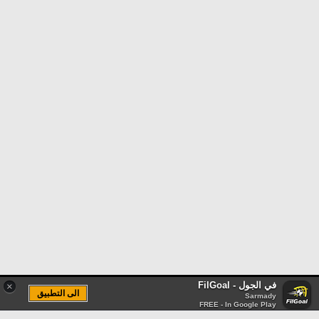
في الجول - FilGoal
×
الى التطبيق
Sarmady
FREE - In Google Play