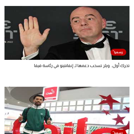
تحرك أول.. ويلز تسحب دعمها لـ إنفانتينو في رئاسة فيفا