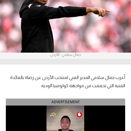
آراء حرة
ركن الألعاب
بطولات
أمريكا 2026
جمال سلامي - الأردن
الدوري المصري
الدوري الإنجليزي الممتاز
أعرب جمال سلامي المدير الفني لمنتخب الأردن عن رضاه بالفائدة
الفنية التي تحققت من مواجهة كولومبيا الودية.
الدوري الإسباني
ADVERTISEMENT
الدوري الإيطالي
الدوري الألماني
الدوري الفرنسي