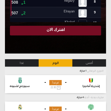
أمس
اليوم
غدا
الدوري البرتغالي
1 مباراة
-
-
لم تبدأ
إشتريلا أمادورا
سبورتنج لشبونة
22:30
مباريات ودية - أندية
4 مباراة
-
-
لم تبدأ