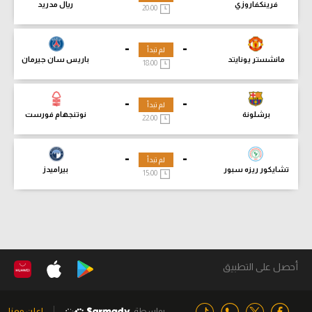
فرينكفاروزي
ريال مدريد
20:00
-
-
لم تبدأ
مانشستر يونايتد
باريس سان جيرمان
18:00
-
-
لم تبدأ
برشلونة
نوتنجهام فورست
22:00
-
-
لم تبدأ
تشايكور ريزه سبور
بيراميدز
15:00
أحصل على التطبيق
بواسطة
اعلن معنا