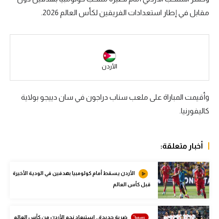
مقابل في إطار استعدادات الفريقين لكأس العالم 2026.
سعودي في الجول
الدوري الإنجليزي
الدوري الإسباني
الأردن
دوري أبطال أوروبا
القسم الثاني
وأقيمت المباراة على ملعب سناب دراجون في سان دييجو بولاية
كاليفورنيا.
رياضات أخرى
أمم إفريقيا
أخبار متعلقة:
كرة السلة الأمريكية
كرة سلة
الأردن يسقط أمام كولومبيا بهدفين في الودية الأخيرة
قبل كأس العالم
كرة يد
كرة طائرة
ضربة جديدة.. استبعاد نجم الأردن من كأس العالم