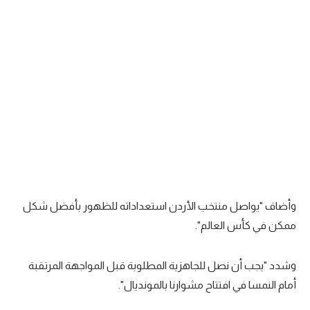
تحليل في الجول
حكايات في الجول
كويز في الجول
فيديو في الجول
وأضاف "يواصل منتخب الأردن استعداداته للظهور بأفضل شكل
ممكن في كأس العالم".
وشدد "يجب أن نصل للجاهزية المطلوبة قبل المواجهة المرتقبة
أمام النمسا في افتتاح مشوارنا بالمونديال".