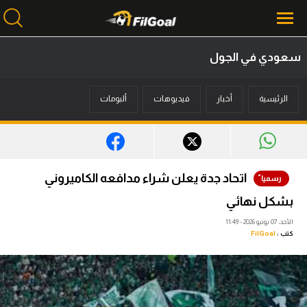
سعودي في الجول
محتوى إخباري
الرئيسية
أخبار
فيديوهات
ألبومات
الرئيسية
أخبار
مباريات
اتحاد جدة يعلن شراء مدافعه الكاميروني
ميركاتو
بشكل نهائي
فانتازي في الجول
الأحد، 07 يونيو 2026 - 11:49
كتب :
FilGoal
مسابقة التوقعات
فيديوهات
عدسات