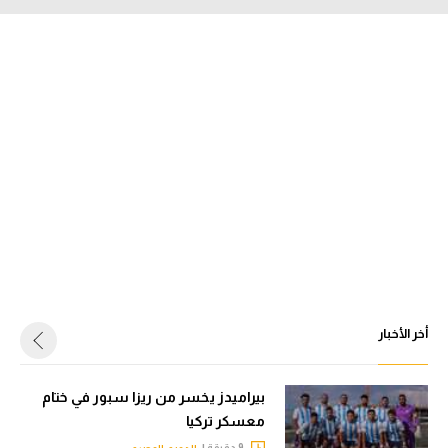
أخر الأخبار
بيراميدز يخسر من ريزا سبور في ختام
معسكر تركيا
9 دقيقة |