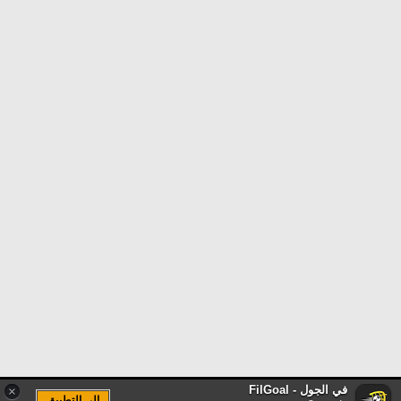
في الجول - FilGoal
×
الى التطبيق