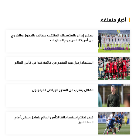
الوطن العربي
في المونديال
أخبار متعلقة:
رياضة نسائية
سفير إيران بالمكسيك: المنتخب مطالب بالدخول والخروج
من أمريكا نفس يوم المباريات
آسيا
أمريكا
استبعاد زميل عبد المنعم من قائمة كندا في كأس العالم
ركن الألعاب
أقسام خاصة
الهلال يقترب من المدير الرياضي لـ ليفربول
Gamers
ميركاتو
قطر تختتم استعداداتها لكأس العالم بتعادل سلبي أمام
تحقيق في الجول
السلفادور
تقرير في الجول