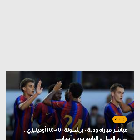
مباشر مباراة ودية - برشلونة (0)-(0) أودينيزي..
بداية المباراة الثانية حمزة أساسي