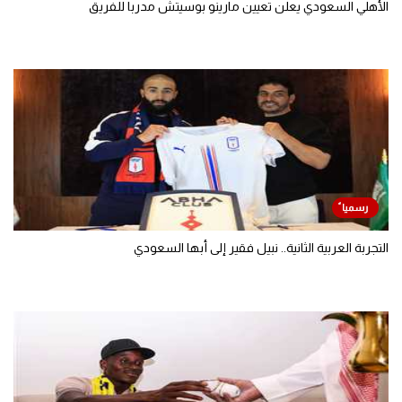
الأهلي السعودي يعلن تعيين مارينو بوسيتش مدربا للفريق
التجربة العربية الثانية.. نبيل فقير إلى أبها السعودي