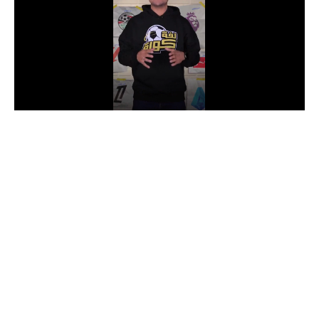
الدوري السعودي للمحترفين
دوري أبطال أوروبا
دوري أبطال إفريقيا
كل البطولات
أقسام
الكرة المصرية
الدوري المصري
الكرة الأوروبية
الكرة الإفريقية
منتخب مصر