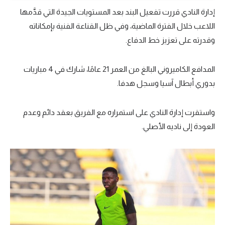
إدارة النادي قررت تفعيل البند بعد المستويات الجيدة التي قدَّمها
تحليل في الجول
اللاعب خلال الفترة الماضية، وفي ظل القناعة الفنية بإمكاناته
حكايات في الجول
وقدرته على تعزيز خط الدفاع.
كويز في الجول
المدافع الكاميروني البالغ من العمر 21 عامًا، شارك في 4 مباريات
فيديو في الجول
بدوري أبطال آسيا وسجل هدفا.
واستقرت إدارة النادي على استمراره مع الفريق بعقد دائم وعدم
العودة إلى ناديه الأصلي.