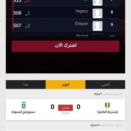
أمس
اليوم
غدا
الدوري البرتغالي
1 مباراة
0
0
مباشر
إشتريلا أمادورا
سبورتنج لشبونة
45:36
مباريات ودية - أندية
4 مباراة