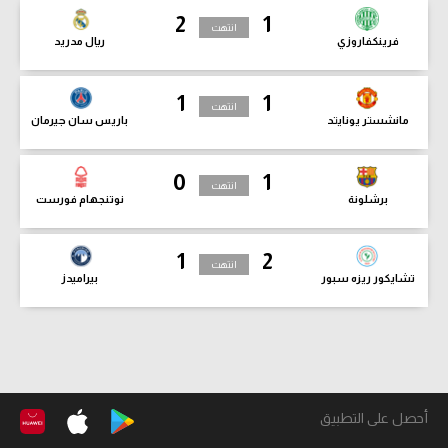
2
1
انتهت
فرينكفاروزي
ريال مدريد
1
1
انتهت
مانشستر يونايتد
باريس سان جيرمان
0
1
انتهت
برشلونة
نوتنجهام فورست
1
2
انتهت
تشايكور ريزه سبور
بيراميدز
أحصل على التطبيق