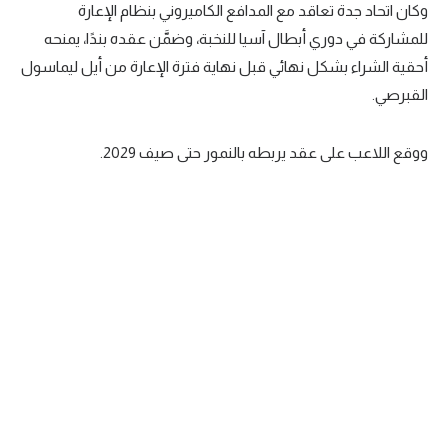
وكان اتحاد جدة تعاقد مع المدافع الكاميروني بنظام الإعارة
سعودي في الجول
للمشاركة في دوري أبطال آسيا للنخبة، وضمَّن عقده بندًا، يمنحه
أحقية الشراء بشكل نهائي قبل نهاية فترة الإعارة من أيل ليماسول
الدوري الإنجليزي
القبرصي.
الدوري الإسباني
دوري أبطال أوروبا
ووقع اللاعب على عقد يربطه بالنمور حتى صيف 2029.
القسم الثاني
رياضات أخرى
أمم إفريقيا
كرة السلة الأمريكية
كرة سلة
كرة يد
كرة طائرة