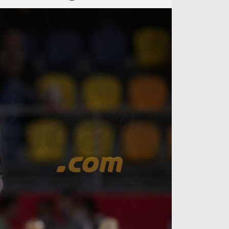
آراء حرة
الدوري ا
ركن الألعاب
دوري أبطا
دوري أبطا
كل البطولات