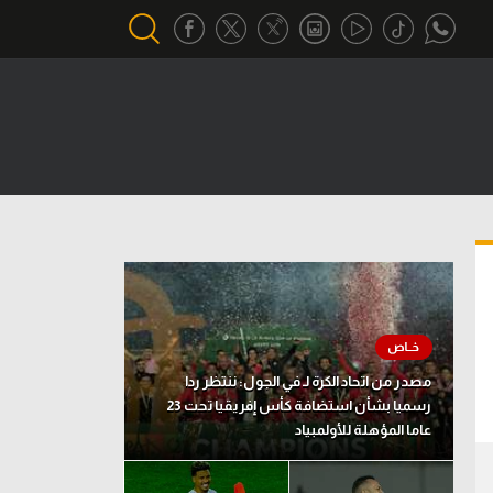
أقسام خاصة
Gamers
يكية
ميركاتو
تحقيق في الجول
تقرير في الجول
تحليل في الجول
مصدر من اتحاد الكرة لـ في الجول: ننتظر ردا
حكايات في الجول
رسميا بشأن استضافة كأس إفريقيا تحت 23
عاما المؤهلة للأولمبياد
كويز في الجول
فيديو في الجول