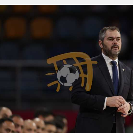
آسيا
دوري أبطال أوروبا
لسعودي للمحترفين
أمريكا
القسم الثاني
ل أوروبا
ركن الألعاب
رياضات أخرى
ل إفريقيا