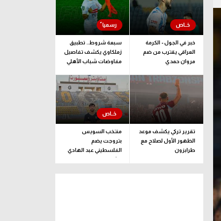
خبر في الجول - الكرمة
سبعة شروط.. تطبيق
العراقي يقترب من ضم
زملكاوي يكشف تفاصيل
مروان حمدي
مفاوضات شباب الأهلي
لضم بيزيرا قبل غلق
الملف
تقرير تركي يكشف موعد
منتخب السويس
الظهور الأول لصلاح مع
بتروجت يضم
طرابزون
الفلسطيني عبد الهادي
راشد