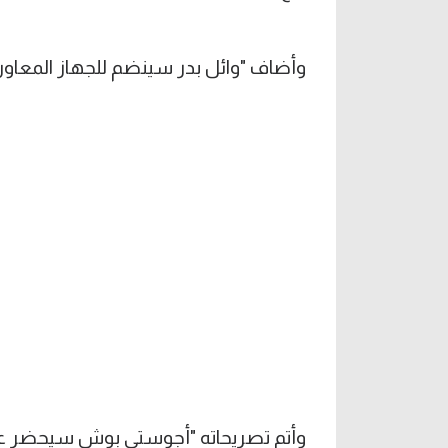
وأضاف "وائل بدر سينضم للجهاز المعاون استع
وأتم تصريحاته "أجوستي بوش سيحضر عقب ا