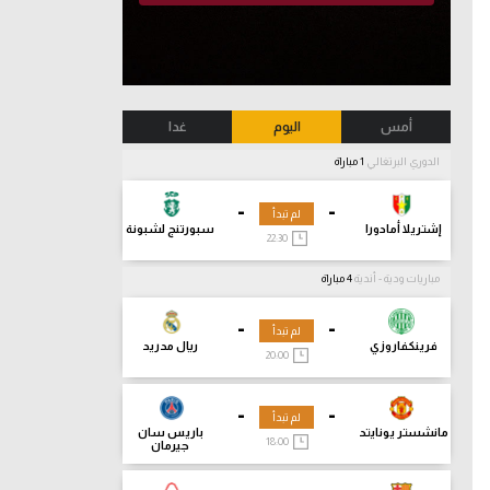
أمس
اليوم
غدا
الدوري البرتغالي
1 مباراة
-
-
لم تبدأ
إشتريلا أمادورا
سبورتنج لشبونة
22:30
مباريات ودية - أندية
4 مباراة
-
-
لم تبدأ
فرينكفاروزي
ريال مدريد
20:00
-
-
لم تبدأ
مانشستر يونايتد
باريس سان
18:00
جيرمان