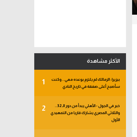
الأكثر مشاهدة
بيزيرا: الزمالك لم يلتزم بوعده معي.. وكنت
1
سأصبح أغلى صفقة في تاريخ النادي
خبر في الجول - الأهلي يبدأ من دور الـ 32..
2
والثلاثي المصري يشارك قاريا من التمهيدي
الأول