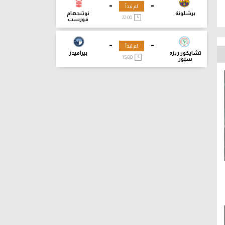
-
-
لم تبدأ
برشلونة
نوتنجهام
22:00
فورست
-
-
لم تبدأ
تشايكور ريزه
بيراميدز
15:00
سبور