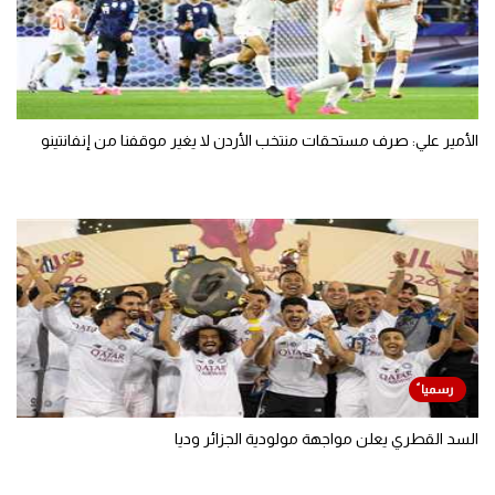
الأمير علي: صرف مستحقات منتخب الأردن لا يغير موقفنا من إنفانتينو
السد القطري يعلن مواجهة مولودية الجزائر وديا