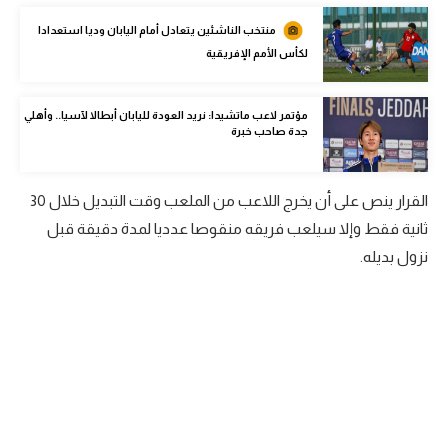
الوطن العربي
منتخب الناشئين يتعادل أمام اليابان وديا استعدادا
لكأس الأمم الإفريقية
في المونديال
رياضة نسائية
مؤتمر لاعب ماتشيدا: نريد العودة لليابان أبطالا لآسيا.. وأهلي
جدة صاحب خبرة
آسيا
أمريكا
القرار ينص على أن يخرج اللاعب من الملعب وقت التبديل خلال 30
ركن الألعاب
ثانية فقط وإلا سيلعب فريقه منقوصا عدديا لمدة دقيقة قبل
نزول بديله.
أقسام خاصة
Gamers
ميركاتو
تحقيق في الجول
تقرير في الجول