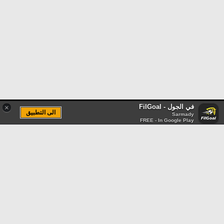
في الجول - FilGoal
×
الى التطبيق
Sarmady
FREE - In Google Play