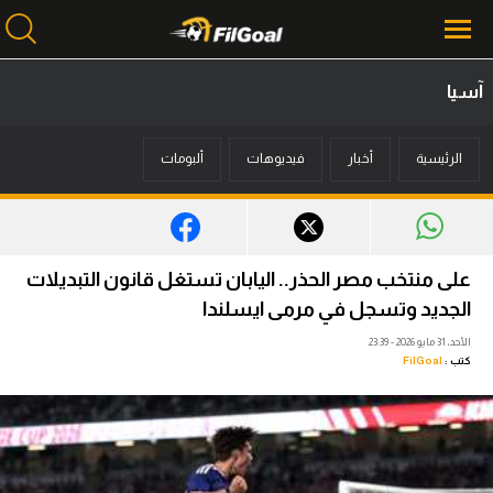
آسيا
محتوى إخباري
الرئيسية
أخبار
فيديوهات
ألبومات
الرئيسية
أخبار
مباريات
على منتخب مصر الحذر.. اليابان تستغل قانون التبديلات
ميركاتو
الجديد وتسجل في مرمى ايسلندا
الأحد، 31 مايو 2026 - 23:39
فانتازي في الجول
كتب :
FilGoal
مسابقة التوقعات
فيديوهات
عدسات