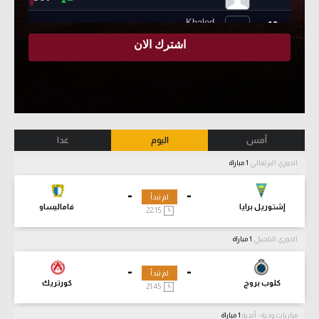
أمس
اليوم
غدا
الدوري البرتغالي
1 مباراة
-
-
لم تبدأ
إشتوريل برايا
فاماليساو
22:15
الدوري البلجيكي
1 مباراة
-
-
لم تبدأ
كلوب بروج
كورتريك
21:45
مباريات ودية - أندية
1 مباراة