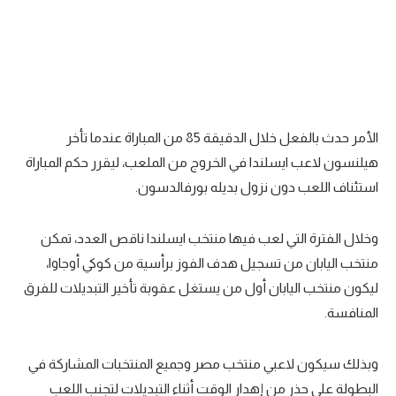
تحليل في الجول
حكايات في الجول
كويز في الجول
فيديو في الجول
الأمر حدث بالفعل خلال الدقيقة 85 من المباراة عندما تأخر
هيلنسون لاعب ايسلندا في الخروج من الملعب، ليقرر حكم المباراة
استئناف اللعب دون نزول بديله بورفالدسون.
وخلال الفترة التي لعب فيها منتخب ايسلندا ناقص العدد، تمكن
منتخب اليابان من تسجيل هدف الفوز برأسية من كوكي أوجاوا،
ليكون منتخب اليابان أول من يستغل عقوبة تأخير التبديلات للفرق
المنافسة.
وبذلك سيكون لاعبي منتخب مصر وجميع المنتخبات المشاركة في
البطولة على حذر من إهدار الوقت أثناء التبديلات لتجنب اللعب