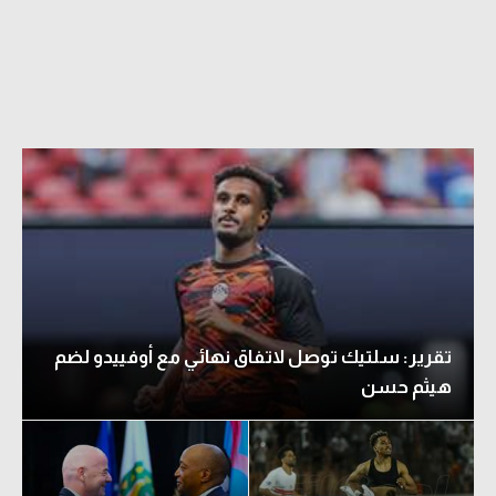
تقرير: سلتيك توصل لاتفاق نهائي مع أوفييدو لضم
هيثم حسن