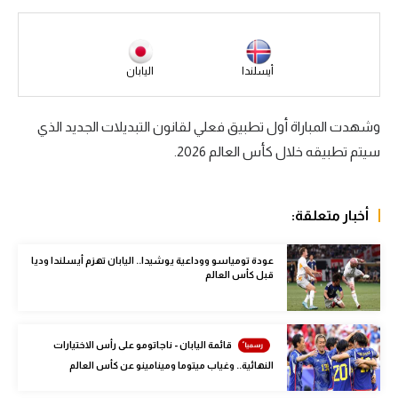
سعودي في الجول
الدوري الإنجليزي
أيسلندا
اليابان
الدوري الإسباني
وشهدت المباراة أول تطبيق فعلي لقانون التبديلات الجديد الذي
دوري أبطال أوروبا
سيتم تطبيقه خلال كأس العالم 2026.
القسم الثاني
رياضات أخرى
أخبار متعلقة:
أمم إفريقيا
عودة تومياسو ووداعية يوشيدا.. اليابان تهزم أيسلندا وديا
كرة السلة الأمريكية
قبل كأس العالم
كرة سلة
كرة يد
قائمة اليابان - ناجاتومو على رأس الاختيارات
النهائية.. وغياب ميتوما ومينامينو عن كأس العالم
كرة طائرة