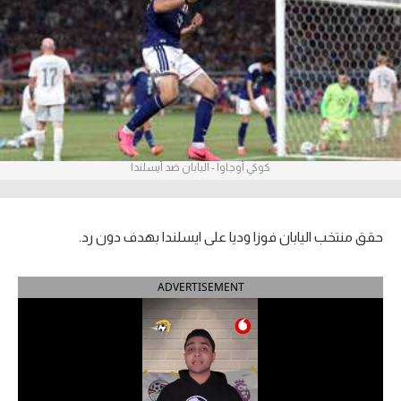
آراء حرة
ركن الألعاب
بطولات
أمريكا 2026
كوكي أوجاوا - اليابان ضد أيسلندا
الدوري المصري
الدوري الإنجليزي الممتاز
حقق منتخب اليابان فوزا وديا على ايسلندا بهدف دون رد.
الدوري الإسباني
ADVERTISEMENT
الدوري الإيطالي
الدوري الألماني
الدوري الفرنسي