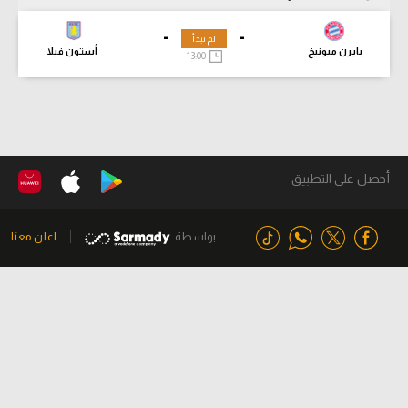
-
-
لم تبدأ
بايرن ميونيخ
أستون فيلا
13:00
أحصل على التطبيق
بواسطة
اعلن معنا