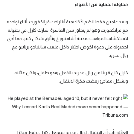
محاولة الحماية من الأضواء
وبعد عامين فقط انضم لأكاديمية آينتراخت فرانكفورت. أثناء تواجده
مع فرانكفورت وهو لم يتجاوز سن العاشرة، شارك كارل في بطولة
لاستكشاف المواهب بمدينة أشافنبورغ وتألق بشكل كبير، مما أدى
لحصوله على دعوة لخوض اختبار داخل ملعب سانتياجو برنابيو مع
ريال مدريد.
كارل كان قريبًا من ريال مدريد بالفعل وهو طفل، ولكن عائلته
وبشكل مفاجئ رفضت فكرة الانتقال.
العائلة رأت أن الانتقال لريال مدريد سيجعل كارل يرتبط مبكرًا