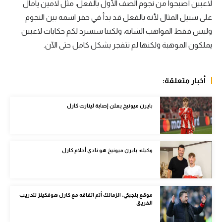
لاعبين أصبحوا من نجوم الصف الأول بالفعل، مثل لامين يامال
الوطن العربي
على سبيل المثال لأنه بالفعل قد بدأ في حفر اسمه بين النجوم
في المونديال
وليس فقط المواهب الشابة، ولكننا سنسرد لكم حكايات لاعبين
يملكون الموهبة ولكنها لم تتفجر بشكل كامل حتى الآن.
رياضة نسائية
آسيا
أخبار متعلقة:
أمريكا
بايرن ميونيخ يعلن إصابة لينارت كارل
ركن الألعاب
أقسام خاصة
وكيله: بايرن ميونيخ هو نادي أحلام كارل
Gamers
ميركاتو
موقع بلجيكي: الزمالك أتم اتفاقه مع كارل هوفكينز لتدريب
تحقيق في الجول
الفريق
تقرير في الجول