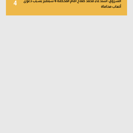
الشروق: استدعاء محمد صلاح أمام المحكمة 6 سبتمبر بسبب دعوى
4
أتعاب محاماة