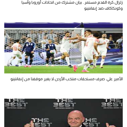
زلزال كرة القدم مستمر.. بيان مشترك من اتحادات أوروبا وآسيا
وكونكاكاف ضد إنفانتينو
الأمير علي: صرف مستحقات منتخب الأردن لا يغير موقفنا من إنفانتينو