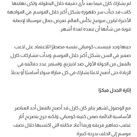
لم يشارك كارل فيما بعد بأي دقيقة خلال البطولة، ولكن نهايتها
كانت قد خبأت سر ظهوره بشكل أكبر خلال الموسم. في المواجهة
الأخيرة لبايرن ميونيخ بكأس العالم، تعرض جمال موسيالا لإصابة
قوية من شأنها أن تبعده لعدة أشهر.
حينها وجد فينسنت كومباني نفسه مضطرًا للاعتماد على لاعب
صغير في السن بشكل أكبر خلال الموسم. وبدأت مشاركات كارل
بالفعل من الجولة الأولى ضد لايبزيغ، واستمر عدد دقائقه في
الزيادة حتى أصبح لاعبًا يشارك في كل مباراة سواء أساسيًا أو بديلًا.
إثارة الجدل مبكرًا
مع الوصول لشهر يناير كان كارل قد أصبح بالفعل أحد العناصر
الأساسية الدائمة ضمن كتيبة كومباني، ولكنه خرج بتصريح أثار
غضب جماهير فريقه وربما أعاد مكانته التي اكتسبها خلال نصف
موسم إلى الخلف بدرجة كبيرة.