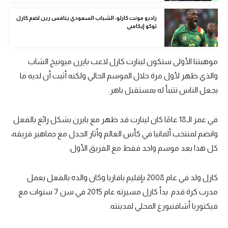
تحليل في الجول
راديو مونت كارلو: الشباب السعودي ينافس رين لضم كارل
توكو إيكامبي
حكايات في الجول
كويز في الجول
موهبتنا الأولى ستكون لينارت كارل لاعب بايرن ميونيخ الشاب
فيديو في الجول
والذي ظهر لأول مرة خلال الموسم الحالي ولكنه أثبت أن لديه ما
يجعل الناس تتنبأ له بمستقبل باهر.
في عمر الـ18 عامًا كان لينارت قد ظهر مع بايرن بشكل رائع بالفعل
وانضم لمنتخب ألمانيا في كأس العالم وأثار الجدل مع جماهير فريقه،
كل هذا بعد موسم واحد فقط مع الفريق الأول.
كارل ولد في عام 2008 بإقليم بافاريا وكان والده بالفعل يعمل
مدرب كرة قدم. بدأ كارل مسيرته عام 2015 في سن 7 سنوات مع
فيكتوريا أشافنبورغ المحلي لمدينته.