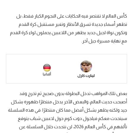
سعودي في الجول
كأس العالم لا تقتصر فيه الحكايات على النجوم الكبار فقط، بل
الدوري الإنجليزي
تظهر أسماء جديدة تسرق الأنظار وتغير مستقبل كرة القدم
الدوري الإسباني
وتكون نواة لجيل جديد يظهر من اللاعبين يحملون لواء كرة القدم
مع نهاية مسيرة جيل آخر.
دوري أبطال أوروبا
القسم الثاني
رياضات أخرى
ألمانيا
لينارت كارل
أمم إفريقيا
كرة السلة الأمريكية
بعض تلك المواهب تدخل البطولة بدون ضجيج ثم تخرج وقد
أصبحت حديث العالم، والبعض الآخر يدخل منتظرًا ظهوره بشكل
كرة سلة
جيد ولكنه يظهر بشكل أفضل مما كان منتظرًا. في هذه السلسلة
كرة يد
سيتحدث معكم فيلجول دوت كوم حول لاعبين شباب يتوقع
تألقهم في كأس العالم 2026، لن نتحدث خلال السلسلة عن
كرة طائرة