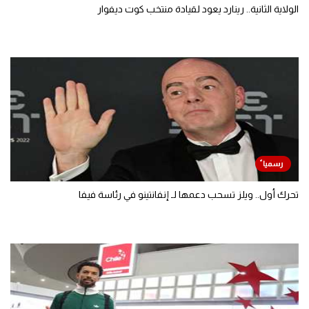
الولاية الثانية.. رينارد يعود لقيادة منتخب كوت ديفوار
تحرك أول.. ويلز تسحب دعمها لـ إنفانتينو في رئاسة فيفا