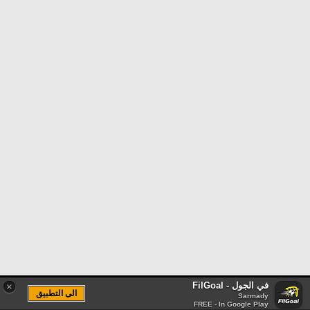
في الجول - FilGoal
×
الى التطبيق
Sarmady
FREE - In Google Play