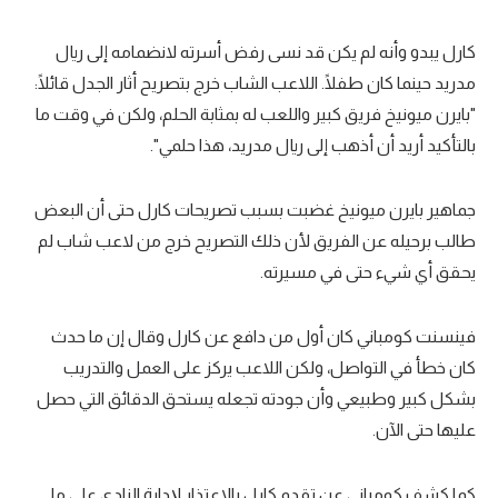
كارل يبدو وأنه لم يكن قد نسى رفض أسرته لانضمامه إلى ريال
مدريد حينما كان طفلًا. اللاعب الشاب خرج بتصريح أثار الجدل قائلًا:
"بايرن ميونيخ فريق كبير واللعب له بمثابة الحلم، ولكن في وقت ما
بالتأكيد أريد أن أذهب إلى ريال مدريد، هذا حلمي".
جماهير بايرن ميونيخ غضبت بسبب تصريحات كارل حتى أن البعض
طالب برحيله عن الفريق لأن ذلك التصريح خرج من لاعب شاب لم
يحقق أي شيء حتى في مسيرته.
فينسنت كومباني كان أول من دافع عن كارل وقال إن ما حدث
كان خطأ في التواصل، ولكن اللاعب يركز على العمل والتدريب
بشكل كبير وطبيعي وأن جودته تجعله يستحق الدقائق التي حصل
عليها حتى الآن.
كما كشف كومباني عن تقدم كارل بالاعتذار لإدارة النادي على ما