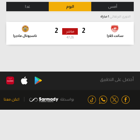
أمس
اليوم
غدا
الدوري البرتغالي
1 مباراة
2
2
مباشر
سانت كلارا
ناسيونال ماديرا
47:27
أحصل على التطبيق
بواسطة
اعلن معنا