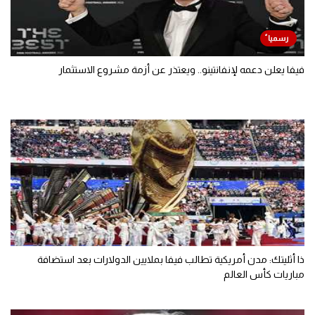
فيفا يعلن دعمه لإنفانتينو.. ويعتذر عن أزمة مشروع الاستثمار
ذا أثليتك: مدن أمريكية تطالب فيفا بملايين الدولارات بعد استضافة
مباريات كأس العالم