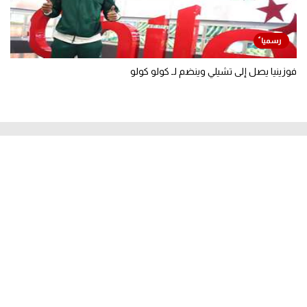
فوزينيا يصل إلى تشيلي وينضم لـ كولو كولو