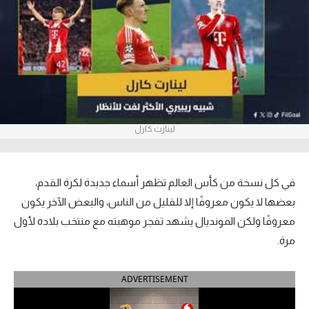
آراء حرة
ركن الألعاب
بطولات
الدوري المصري
لينارت كارل
الدوري الإنجليزي الممتاز
الدوري الإسباني
في كل نسخة من كأس العالم تظهر أسماء جديدة لكرة القدم،
بعضها لا يكون معروفًا إلا للقليل من الناس، والبعض الآخر يكون
الدوري الإيطالي
معروفًا ولكن المونديال يشهد تفجر موهبته مع منتخب بلاده لأول
مرة.
الدوري الألماني
الدوري التركي
ADVERTISEMENT
الدوري الفرنسي