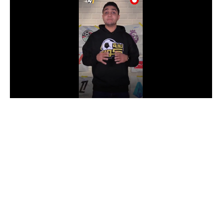
الدوري السعودي للمحترفين
دوري أبطال أوروبا
دوري أبطال إفريقيا
كل البطولات
أقسام
الكرة المصرية
الدوري المصري
الكرة الأوروبية
الكرة الإفريقية
منتخب مصر