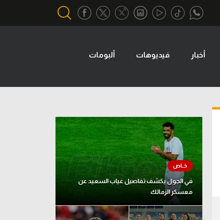
أخبار
فيديوهات
ألبومات
أقسام خاصة
Gamers
يكية
ميركاتو
تحقيق في الجول
تقرير في الجول
تحليل في الجول
حكايات في الجول
في الجول يكشف تفاصيل غياب السعيد عن
معسكر الزمالك
كويز في الجول
فيديو في الجول