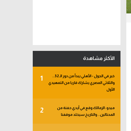
الأكثر مشاهدة
خبر في الجول - الأهلي يبدأ من دور الـ 32..
1
والثلاثي المصري يشارك قاريا من التمهيدي
الأول
ميدو: الزمالك وقع في أيدي حفنة من
2
المحتالين.. والتاريخ سيخلد موقفنا