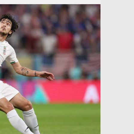
آراء حرة
الدوري ا
ركن الألعاب
دوري أبطا
دوري أبطا
كل البطولات