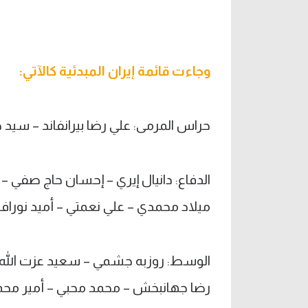
وجاءت قائمة إيران المبدئية كالآتي:
حراس المرمى: علي رضا بيرانفاند – سيد 
الدفاع: دانيال إيري – إحسان حاج صفي –
ميلاد محمدي – علي نعمتي – أميد نورافك
الوسط: روزبه جشمي – سعيد عزت الله 
رضا جهانبخش – محمد محبي – أمير محمد