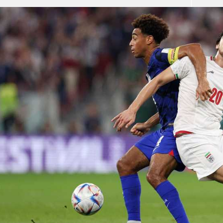
آسيا
دوري أبطال أوروبا
لسعودي للمحترفين
أمريكا
القسم الثاني
ل أوروبا
ركن الألعاب
رياضات أخرى
ل إفريقيا