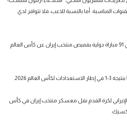
ي تصريحات للتلفزيون المحلي: "استدعاء أزمون للمنتخب؟
وات المناسبة. أما بالنسبة للاعب، فلا تتوافر لدي
وسيغيب أزمون الذي سجل 57 هدفا في 91 مباراة دولية بقميص منتخب إيران عن كأس العالم
 العالم 2026.
لإيراني لكرة القدم نقل معسكر منتخب إيران في كأس