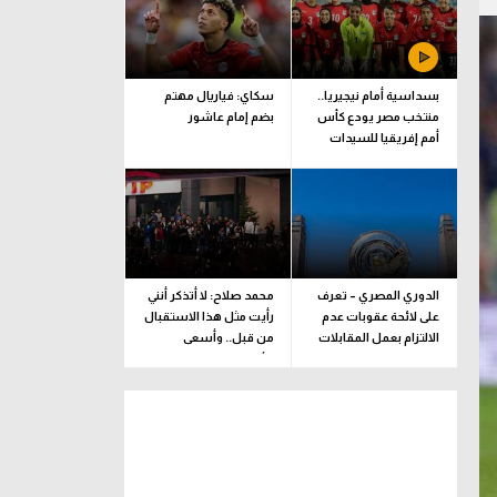
بسداسية أمام نيجيريا..
سكاي: فياريال مهتم
منتخب مصر يودع كأس
بضم إمام عاشور
أمم إفريقيا للسيدات
الدوري المصري – تعرف
محمد صلاح: لا أتذكر أنني
على لائحة عقوبات عدم
رأيت مثل هذا الاستقبال
الالتزام بعمل المقابلات
من قبل.. وأسعى
التلفزيونية
للألقاب مع الفريق