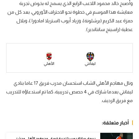
وأصبح خالد محمود اللاعب الرابع الذي يسمح له بخوض تجربة
سعودي في الجول
معايشة هذا الموسم في خطوة نحو الاحتراف الأوروبي، بعد كل من
حمزة عبد الكريم (برشلونة)، وزياد أيوب (استريلا امادورا )، وبلال
الدوري الإنجليزي
عطية (راسينج سانتاندير).
الدوري الإسباني
دوري أبطال أوروبا
القسم الثاني
ليفانتي
الأهلي
رياضات أخرى
ونال مهاجم الأهلي الشاب استحسان مدرب فريق 17 عاما بنادي
أمم إفريقيا
ليفانتي بعدما شارك في 4 حصص تدريبية، كما تم استدعاؤه للتدريب
كرة السلة الأمريكية
مع فريق الرديف.
كرة سلة
كرة يد
أخبار متعلقة:
كرة طائرة
ربيعة: مباراة روسيا تجربة قوية.. وجمهور الأهلي وحشني