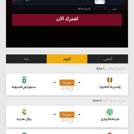
أمس
اليوم
غدا
الدوري البرتغالي
1 مباراة
-
-
لم تبدأ
إشتريلا أمادورا
سبورتنج لشبونة
22:30
مباريات ودية - أندية
4 مباراة
-
-
لم تبدأ
فرينكفاروزي
ريال مدريد
20:00