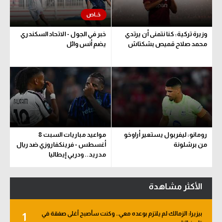
وزيرة تركية: كنا نتمنى أن يرتدي
خبر في الجول - الاتحاد السكندري
محمد صلاح قميص بشكتاش
يضم أنس وائل
رومانو: ليفربول يستعير أراوخو
مواعيد مباريات السبت 8
من برشلونة
أغسطس - فرينكفاروزي ضد ريال
مدريد.. ودربي إيطاليا
الأكثر مشاهدة
بيزيرا: الزمالك لم يلتزم بوعده معي.. وكنت سأصبح أغلى صفقة في
1