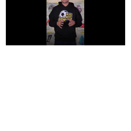
الدوري السعودي للمحترفين
دوري أبطال أوروبا
دوري أبطال إفريقيا
كل البطولات
أقسام
الكرة المصرية
الدوري المصري
الكرة الأوروبية
الكرة الإفريقية
منتخب مصر