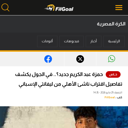
الكرة المصرية
محتوى إخباري
الرئيسية
أخبار
فيديوهات
ألبومات
الرئيسية
أخبار
مباريات
حمزة عبد الكريم جديد؟.. في الجول يكشف
ميركاتو
تفاصيل اقتراب ناشئ الأهلي من ليفانتي الإسباني
فانتازي في الجول
الجمعة، 29 مايو 2026 - 14:35
كتب :
FilGoal
مسابقة التوقعات
فيديوهات
عدسات