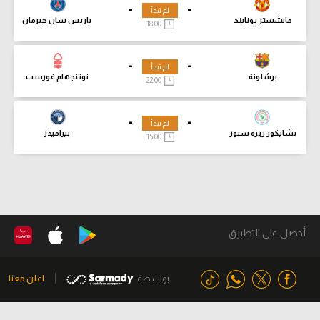
-
-
لم تبدأ
مانشستر يونايتد
باريس سان جيرمان
18:00
-
-
لم تبدأ
برشلونة
نوتنجهام فورست
22:00
-
-
لم تبدأ
تشايكور ريزه سبور
بيراميدز
15:00
أحصل على التطبيق
بواسطة
اعلن معنا