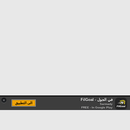
في الجول - FilGoal
×
الى التطبيق
Sarmady
FREE - In Google Play