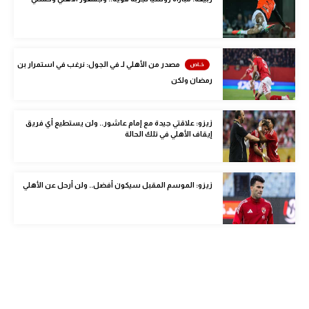
الوطن العربي
في المونديال
مصدر من الأهلي لـ في الجول: نرغب في استمرار بن
رياضة نسائية
رمضان ولكن
آسيا
أمريكا
زيزو: علاقتي جيدة مع إمام عاشور.. ولن يستطيع أي فريق
إيقاف الأهلي في تلك الحالة
ركن الألعاب
زيزو: الموسم المقبل سيكون أفضل.. ولن أرحل عن الأهلي
أقسام خاصة
Gamers
ميركاتو
تحقيق في الجول
تقرير في الجول