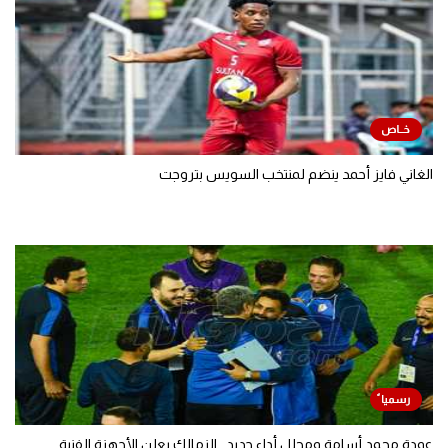
الغاني فايز أحمد ينضم لمنتخب السويس بتروجت
عودة محمد أسامة ومحلل أداء جديد.. الزمالك يعلن الأجهزة الفنية