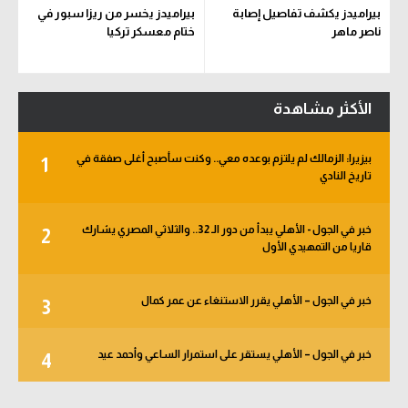
بيراميدز يكشف تفاصيل إصابة
بيراميدز يخسر من ريزا سبور في
ناصر ماهر
ختام معسكر تركيا
الأكثر مشاهدة
بيزيرا: الزمالك لم يلتزم بوعده معي.. وكنت سأصبح أغلى صفقة في
1
تاريخ النادي
خبر في الجول - الأهلي يبدأ من دور الـ 32.. والثلاثي المصري يشارك
2
قاريا من التمهيدي الأول
خبر في الجول – الأهلي يقرر الاستنغاء عن عمر كمال
3
خبر في الجول – الأهلي يستقر على استمرار الساعي وأحمد عيد
4