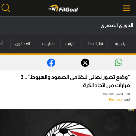
الدوري المصري
محتوى إخباري
الرئيسية
نظرة عامة
الترتيب
مباريات
الهدافون
أخب
الرئيسية
أخبار
مباريات
"وضع تصور نهائي لنظامي الصعود والهبوط".. 3
ميركاتو
قرارات من اتحاد الكرة
الأحد، 24 مايو 2026 - 18:53
فانتازي في الجول
كتب :
محمد جمال
مسابقة التوقعات
فيديوهات
عدسات