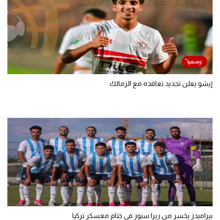
إيشو يعلن تجديد تعاقده مع الزمالك
بيراميدز يخسر من ريزا سبور في ختام معسكر تركيا