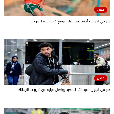
خبر في الجول - أحمد عبد القادر يوقع 4 مواسم لـ بيراميدز
خبر في الجول - عبد الله السعيد يواصل غيابه عن تدريبات الزمالك