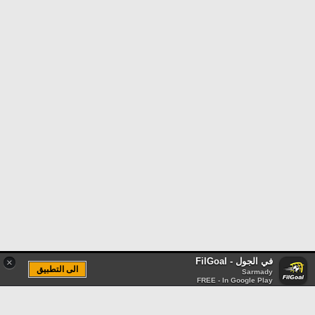
في الجول - FilGoal
×
الى التطبيق
Sarmady
FREE - In Google Play