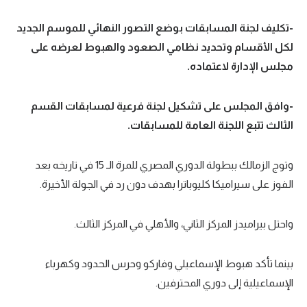
تحليل في الجول
-تكليف لجنة المسابقات بوضع التصور النهائي للموسم الجديد
لكل الأقسام وتحديد نظامي الصعود والهبوط لعرضه على
حكايات في الجول
مجلس الإدارة لاعتماده.
كويز في الجول
فيديو في الجول
-وافق المجلس على تشكيل لجنة فرعية لمسابقات القسم
الثالث تتبع اللجنة العامة للمسابقات.
وتوج الزمالك ببطولة الدوري المصري للمرة الـ 15 في تاريخه بعد
الفوز على سيراميكا كليوباترا بهدف دون رد في الجولة الأخيرة.
واحتل بيراميدز المركز الثاني، والأهلي في المركز الثالث.
بينما تأكد هبوط الإسماعيلي وفاركو وحرس الحدود وكهرباء
الإسماعيلية إلى دوري المحترفين.