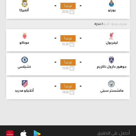
-
-
لم تبدأ
بورتو
ألفيركا
20:00
مباريات ودية - أندية
3 مباراة
-
-
لم تبدأ
ليفربول
موناكو
16:30
-
-
لم تبدأ
جوهور دارول تاكزيم
تشيلسي
15:00
-
-
لم تبدأ
مانشستر سيتي
أتلتيكو مدريد
14:00
أحصل على التطبيق