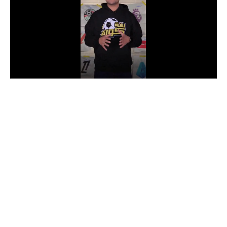
الدوري السعودي للمحترفين
دوري أبطال أوروبا
دوري أبطال إفريقيا
كل البطولات
أقسام
الكرة المصرية
الدوري المصري
الكرة الأوروبية
الكرة الإفريقية
منتخب مصر