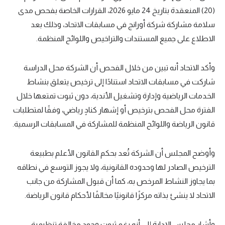
(20) المنعقدة بتاريخ 24 مايو 2026، القرارات الخاصة بفحص مدى
تحليل في الجول
سلامة مشاركة شركة أورانج في مسابقات الاتحاد، وذلك بعد
حكايات في الجول
الاطلاع على جميع المستندات والتراخيص واللوائح المنظمة.
كويز في الجول
وأكد الاتحاد أنه تبين من خلال الفحص أن الشركة محل الدراسة
فيديو في الجول
شاركت في مسابقات الاتحاد استنادًا إلى ترخيص يتعلق بنشاط
الخدمات الرياضية وإدارة وتشغيل الأندية، دون ثبوت تمتعها خلال
الفترة محل الفحص بترخيص أو إشهار كنادٍ رياضي، وفقًا لمتطلبات
قانون الرياضة واللوائح المنظمة للمشاركة في المسابقات الرسمية.
وأوضح المجلس أن الشركة تُعد بحكم القانون الأعلم بطبيعة
الترخيص الصادر لها وحدوده القانونية، ولا يجوز التوسع في نطاقه
بما يجاوز النشاط المرخص به، كما أن قبول المشاركة من جانب
الاتحاد لا ينشئ بذاته مركزًا قانونيًا مخالفًا لأحكام قانون الرياضة.
وأشار مجلس الإدارة إلى أنه رغم ثبوت وجود مخالفة تنظيمية