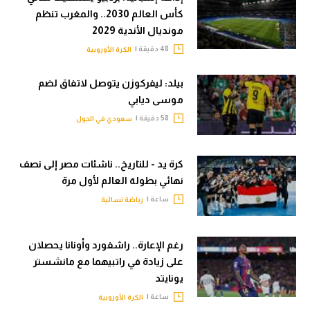
كأس العالم 2030.. والمغرب تنظم
مونديال الأندية 2029
48 دقيقة |
الكرة الأوروبية
بيلد: ليفركوزن يتوصل لاتفاق لضم
موسى ديابي
58 دقيقة |
سعودي في الجول
كرة يد - للتاريخ.. ناشئات مصر إلى نصف
نهائي بطولة العالم لأول مرة
ساعة |
رياضة نسائية
رغم الإعارة.. راشفورد وأونانا يحصلان
على زيادة في راتبيهما مع مانشستر
يونايتد
ساعة |
الكرة الأوروبية