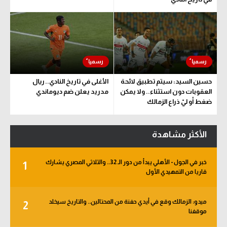
حسين السيد: سيتم تطبيق لائحة
الأغلى في تاريخ النادي.. ريال
العقوبات دون استثناء.. ولا يمكن
مدريد يعلن ضم ديوماندي
ضغط أو ليّ ذراع الزمالك
الأكثر مشاهدة
خبر في الجول - الأهلي يبدأ من دور الـ 32.. والثلاثي المصري يشارك
1
قاريا من التمهيدي الأول
ميدو: الزمالك وقع في أيدي حفنة من المحتالين.. والتاريخ سيخلد
2
موقفنا