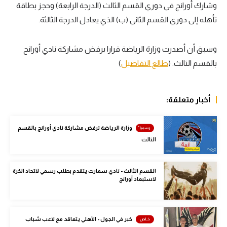
وشارك أورانج في دوري القسم الثالث (الدرجة الرابعة) وحجز بطاقة
سعودي في الجول
تأهله إلى دوري القسم الثاني (ب) الذي يعادل الدرجة الثالثة.
الدوري الإنجليزي
وسبق أن أصدرت وزارة الرياضة قرارا برفض مشاركة نادي أورانج
الدوري الإسباني
بالقسم الثالث. (
طالع التفاصيل
)
دوري أبطال أوروبا
القسم الثاني
أخبار متعلقة:
رياضات أخرى
وزارة الرياضة ترفض مشاركة نادي أورانج بالقسم
أمم إفريقيا
الثالث
كرة السلة الأمريكية
القسم الثالث - نادي سمارت يتقدم بطلب رسمي لاتحاد الكرة
كرة سلة
لاستبعاد أورانج
كرة يد
كرة طائرة
خبر في الجول - الأهلي يتعاقد مع لاعب شباب