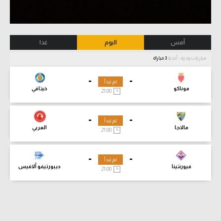
أمس
اليوم
غدا
مباريات ودية - أندية
3 مباراة
-
-
لم تبدأ
موناكو
خيتافي
21:00
-
-
لم تبدأ
مالاجا
العربي
21:00
-
-
لم تبدأ
فيورنتينا
ديبورتيفو ألافيس
21:00