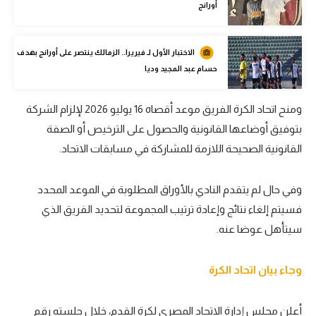
أورانج
الوطن العربي
في المونديال
الاختبار الأول لـ فيريرا.. الزمالك ينتصر على أورانج بهدف
حسام عبد المجيد وديا
رياضة نسائية
آسيا
ومنح اتحاد الكرة الفريق موعد أقصاه 16 يوليو 2026 لإلزام الشركة
أمريكا
بتوفيق أوضاعها القانونية والحصول على الترخيص أو الصفة
القانونية الصحيحة اللازمة للمشاركة في مسابقات الاتحاد.
ركن الألعاب
وفي حال لم يتقدم النادي بالأوراق المطلوبة في الموعد المحدد
أقسام خاصة
فسيتم إلغاء نتائج وإعادة ترتيب المجموعة لتحديد الفريق الذي
Gamers
سيتأهل عوضا عنه.
ميركاتو
وجاء بيان اتحاد الكرة
تحقيق في الجول
تقرير في الجول
أعلن مجلس إدارة الاتحاد المصري لكرة القدم، خلال جلسته رقم