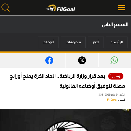
القسم الثاني
محتوى إخباري
الرئيسية
أخبار
فيديوهات
ألبومات
الرئيسية
أخبار
مباريات
بعد قرار وزارة الرياضة.. اتحاد الكرة يمنح أورانج
ميركاتو
مهلة لتوفيق أوضاعه القانونية
فانتازي في الجول
الأحد، 24 مايو 2026 - 18:34
كتب :
FilGoal
مسابقة التوقعات
فيديوهات
عدسات