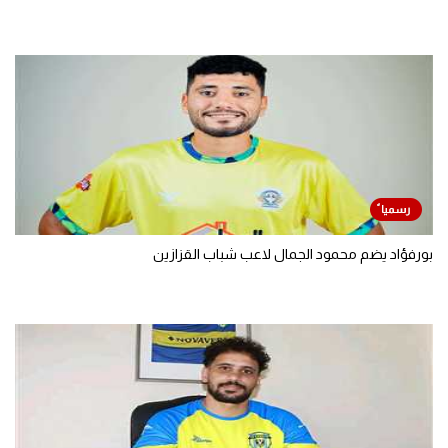
بورفؤاد يضم محمود الجمال لاعب شباب القزازين