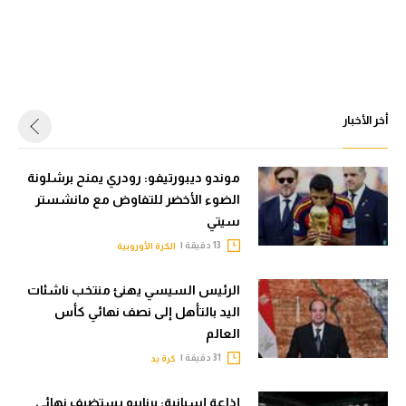
أخر الأخبار
موندو ديبورتيفو: رودري يمنح برشلونة
الضوء الأخضر للتفاوض مع مانشستر
سيتي
13 دقيقة |
الكرة الأوروبية
الرئيس السيسي يهنئ منتخب ناشئات
اليد بالتأهل إلى نصف نهائي كأس
العالم
31 دقيقة |
كرة يد
إذاعة إسبانية: برنابيو يستضيف نهائي