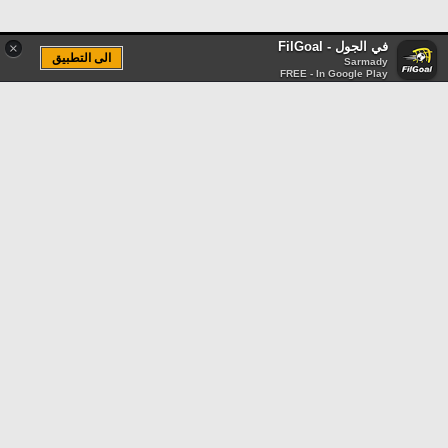
في الجول - FilGoal
×
الى التطبيق
Sarmady
FREE - In Google Play