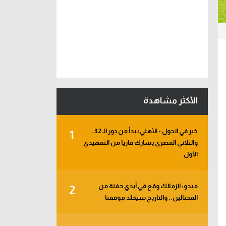
الأكثر مشاهدة
خبر في الجول - الأهلي يبدأ من دور الـ 32..
1
والثلاثي المصري يشارك قاريا من التمهيدي
الأول
ميدو: الزمالك وقع في أيدي حفنة من
2
المحتالين.. والتاريخ سيخلد موقفنا