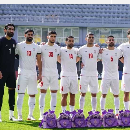
آسيا
دوري أبطال أوروبا
لسعودي للمحترفين
أمريكا
القسم الثاني
ل أوروبا
ركن الألعاب
رياضات أخرى
ل إفريقيا