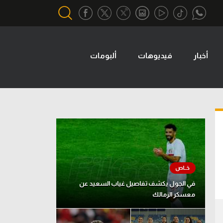
أخبار
فيديوهات
ألبومات
أقسام خاصة
Gamers
يكية
ميركاتو
تحقيق في الجول
تقرير في الجول
تحليل في الجول
حكايات في الجول
في الجول يكشف تفاصيل غياب السعيد عن
معسكر الزمالك
كويز في الجول
فيديو في الجول