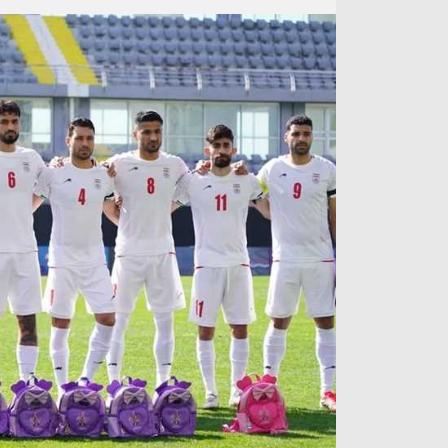
آراء حرة
الدوري ا
ركن الألعاب
دوري أبطا
دوري أبطا
كل البطولات