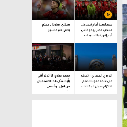
بسداسية أمام نيجيريا..
سكاي: فياريال مهتم
منتخب مصر يودع كأس
بضم إمام عاشور
أمم إفريقيا للسيدات
الدوري المصري – تعرف
محمد صلاح: لا أتذكر أنني
على لائحة عقوبات عدم
رأيت مثل هذا الاستقبال
الالتزام بعمل المقابلات
من قبل.. وأسعى
التلفزيونية
للألقاب مع الفريق