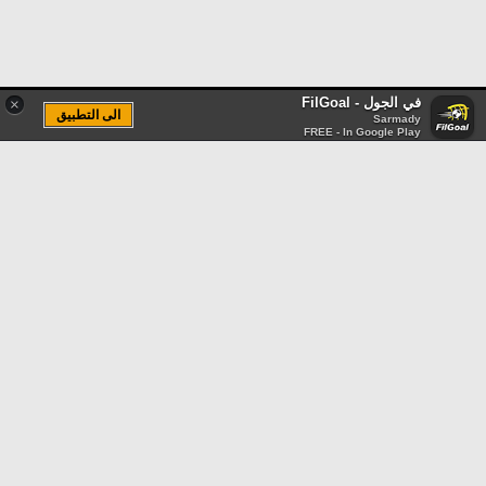
في الجول - FilGoal
×
الى التطبيق
Sarmady
FREE - In Google Play