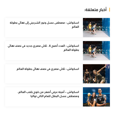
الوطن العربي
أخبار متعلقة:
في المونديال
اسكواش - مصطفى عسل ونور الشربيني إلى نهائي بطولة
رياضة نسائية
العالم
آسيا
أمريكا
اسكواش - العدد أصبح 6.. ثلاثي مصري جديد في نصف نهائي
بطولة العالم
ركن الألعاب
اسكواش - ثلاثي مصري في نصف نهائي بطولة العالم
أقسام خاصة
Gamers
ميركاتو
اسكواش – أمينة عرفي أصغر من تتوج بلقب العالم..
ومصطفى عسل البطل للعام الثاني تواليا
تحقيق في الجول
تقرير في الجول