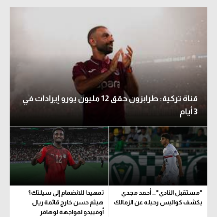
قناة تركية: طرابزون حقق 12 مليون يورو إيرادات في
3 أيام
"مستقبل النادي".. أحمد مجدي
تمهيدا للانضمام إلى سيلتك؟
يكشف كواليس رحيله عن الزمالك
هيثم حسن خارج قائمة ريال
أوفييدو لمواجهة لوهافر