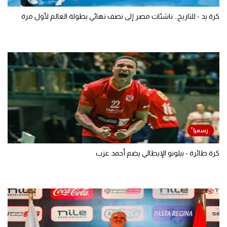
كرة يد - للتاريخ.. ناشئات مصر إلى نصف نهائي بطولة العالم لأول مرة
كرة طائرة - بيلونو الإيطالي يضم أحمد عزب