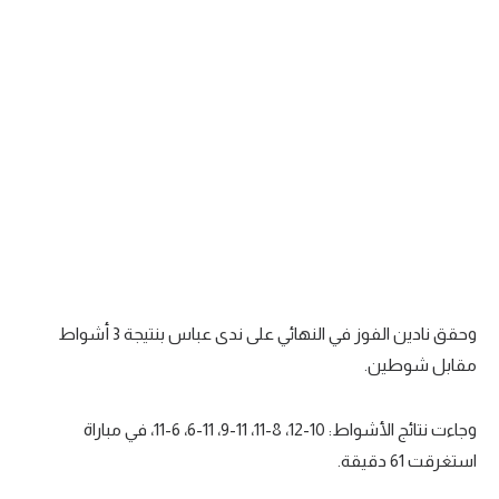
سعودي في الجول
الدوري الإنجليزي
الدوري الإسباني
دوري أبطال أوروبا
القسم الثاني
رياضات أخرى
أمم إفريقيا
وحقق نادين الفوز في النهائي على ندى عباس بنتيجة 3 أشواط
كرة السلة الأمريكية
مقابل شوطين.
كرة سلة
وجاءت نتائج الأشواط: 10-12، 8-11، 11-9، 11-6، 6-11، في مباراة
كرة يد
استغرقت 61 دقيقة.
كرة طائرة