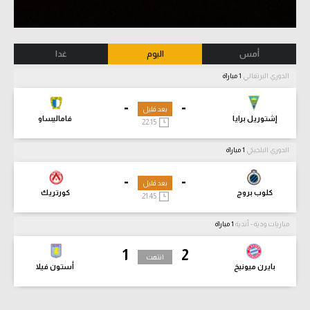
أمس
اليوم
غدا
الدوري البرتغالي
1 مباراة
-
-
بعد قليل
إشتوريل برايا
فاماليساو
22:15
الدوري البلجيكي
1 مباراة
-
-
بعد قليل
كلوب بروج
كورتريك
21:45
مباريات ودية - أندية
1 مباراة
1
2
انتهت
بايرن ميونيخ
أستون فيلا