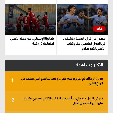
مصدر من غزل المحلة يكشف لـ
بادالونا الإسباني: مواجهة الأهلي
في الجول تفاصيل مفاوضات
احتفالية تاريخية
الأهلي لضم صلاح
الأكثر مشاهدة
بيزيرا: الزمالك لم يلتزم بوعده معي.. وكنت سأصبح أغلى صفقة في
1
تاريخ النادي
خبر في الجول - الأهلي يبدأ من دور الـ 32.. والثلاثي المصري يشارك
2
قاريا من التمهيدي الأول