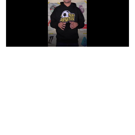
الدوري السعودي للمحترفين
دوري أبطال أوروبا
دوري أبطال إفريقيا
كل البطولات
أقسام
الكرة المصرية
الدوري المصري
الكرة الأوروبية
الكرة الإفريقية
منتخب مصر