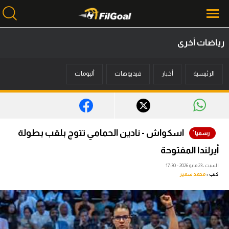
رياضات أخرى
محتوى إخباري
الرئيسية
أخبار
فيديوهات
ألبومات
الرئيسية
أخبار
مباريات
اسكواش - نادين الحمامي تتوج بلقب بطولة
ميركاتو
أيرلندا المفتوحة
فانتازي في الجول
السبت، 23 مايو 2026 - 17:30
كتب :
محمد سمير
مسابقة التوقعات
فيديوهات
عدسات