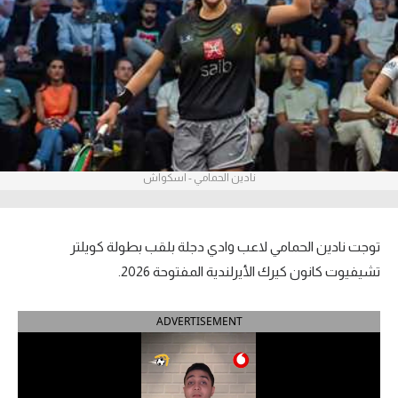
آراء حرة
ركن الألعاب
بطولات
أمريكا 2026
نادين الحمامي - اسكواش
الدوري المصري
الدوري الإنجليزي الممتاز
توجت نادين الحمامي لاعب وادي دجلة بلقب بطولة كويلتر
الدوري الإسباني
تشيفيوت كانون كيرك الأيرلندية المفتوحة 2026.
الدوري الإيطالي
ADVERTISEMENT
الدوري الألماني
الدوري الفرنسي