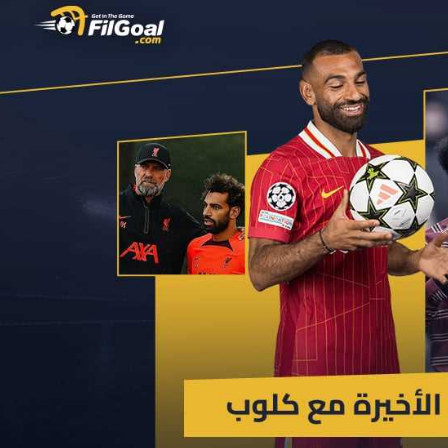
آسيا
دوري أبطال أوروبا
لسعودي للمحترفين
أمريكا
القسم الثاني
ل أوروبا
ركن الألعاب
رياضات أخرى
ل إفريقيا