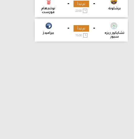
-
-
لم تبدأ
برشلونة
نوتنجهام
22:00
فورست
-
-
لم تبدأ
تشايكور ريزه
بيراميدز
15:00
سبور