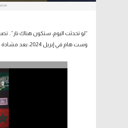
محمد 
“لو تحدثت اليوم، ستكون هناك نار”.. 
وست هام في إبريل 2024، بعد مشادة علنية نادرة مع يورجن كلوب على خط الملعب.