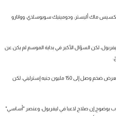
يكسيس ماك أليستر، ودومينيك سوبوسلاي، وواتارو
فربول، لكن السؤال الأكبر في بداية الموسم لم يكن عن
.
نادي الاتحاد السعودي حاول ضم صلاح بعرض ضخم وصل إلى 150 مليون جنيه إسترليني، لكن
 بوضوح إن صلاح لاعبا في ليفربول، وعنصر "أساسي"