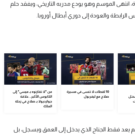
ة، انتهى الموسم وهو يودع مدربه التاريخي، ويفقد حلم
س الرابطة والعودة إلى دوري أبطال أوروبا.
10 لقطات لا تنسى في مسيرة
من "لا تقارنوه بـ ميسي" إلى
محتل
صلاح مع ليفربول
الكابوس الأكبر.. علاقة
ت
جوارديولا بـ صلاح في رحلة
الملك
م يعد فقط الجناح الذي يدخل إلى العمق ويسجل، بل