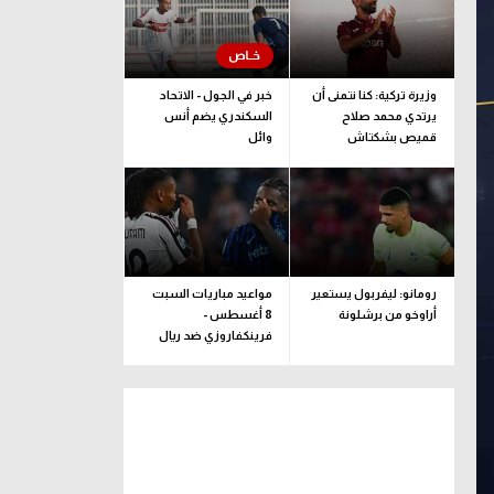
وزيرة تركية: كنا نتمنى أن
خبر في الجول - الاتحاد
يرتدي محمد صلاح
السكندري يضم أنس
قميص بشكتاش
وائل
رومانو: ليفربول يستعير
مواعيد مباريات السبت
أراوخو من برشلونة
8 أغسطس -
فرينكفاروزي ضد ريال
مدريد.. ودربي إيطاليا