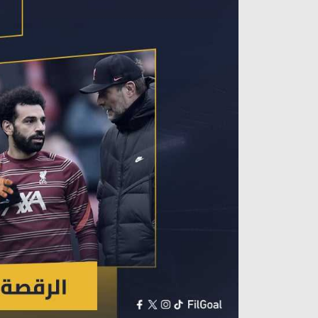
آراء حرة
الدوري ا
ركن الألعاب
دوري أبطا
دوري أبطا
كل البطولات