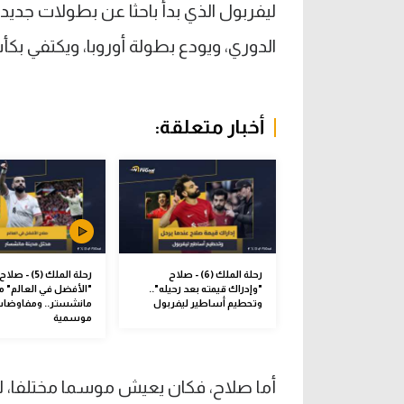
ليفربول الذي بدأ باحثا عن بطولات جديد
الدوري، ويودع بطولة أوروبا، ويكتفي بكأ
أخبار متعلقة:
رحلة الملك (6) - صلاح
رحلة الملك (5) - صلاح
"وإدراك قيمته بعد رحيله"..
"الأفضل في العالم" 
وتحطيم أساطير ليفربول
مانشستر.. ومفاوضا
موسمية
أما صلاح، فكان يعيش موسما مختلفا، ل