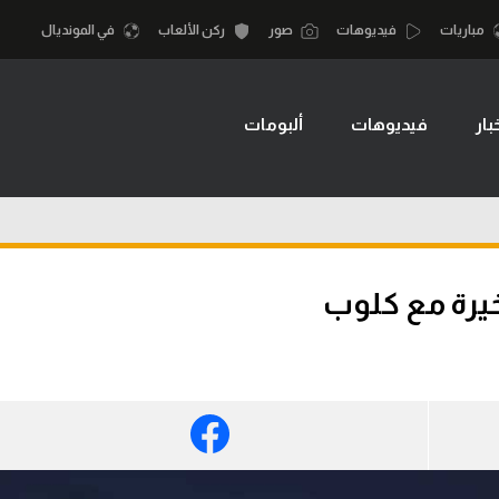
مباريات
فيديوهات
صور
ركن الألعاب
في المونديال
بار
فيديوهات
ألبومات
أقسام
أمم إفريقيا
الكرة المصرية
كرة السلة الأمر
الدوري المصري
لمصري
كرة سلة
الكرة الأوروبية
نجليزي الممتاز
كرة يد
الكرة الإفريقية
إسباني
كرة طائرة
منتخب مصر
إيطالي
الوطن العربي
سعودي في الجول
في المونديال
لماني
الدوري الإنجليزي
رياضة نسائية
لفرنسي
الدوري الإسباني