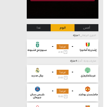
أمس
اليوم
غدا
الدوري البرتغالي
1 مباراة
-
-
لم تبدأ
إشتريلا أمادورا
سبورتنج لشبونة
22:30
مباريات ودية - أندية
4 مباراة
-
-
لم تبدأ
فرينكفاروزي
ريال مدريد
20:00
-
-
لم تبدأ
مانشستر يونايتد
باريس سان
18:00
جيرمان