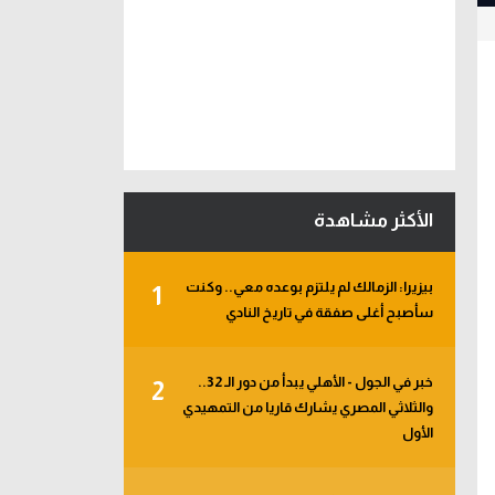
الأكثر مشاهدة
بيزيرا: الزمالك لم يلتزم بوعده معي.. وكنت
1
سأصبح أغلى صفقة في تاريخ النادي
خبر في الجول - الأهلي يبدأ من دور الـ 32..
2
والثلاثي المصري يشارك قاريا من التمهيدي
الأول