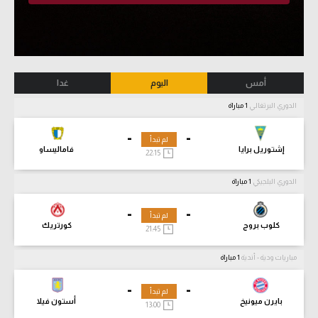
أمس
اليوم
غدا
الدوري البرتغالي
1 مباراة
-
-
لم تبدأ
إشتوريل برايا
فاماليساو
22:15
الدوري البلجيكي
1 مباراة
-
-
لم تبدأ
كلوب بروج
كورتريك
21:45
مباريات ودية - أندية
1 مباراة
-
-
لم تبدأ
بايرن ميونيخ
أستون فيلا
13:00