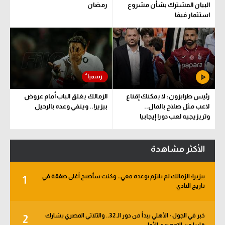
البيان المشترك بشأن مشروع
رمضان
استثمار فيفا
رئيس طرابزون: لا يمكنك إقناع
الزمالك يغلق الباب أمام عروض
لاعب مثل صلاح بالمال..
بيزيرا.. وينفي وعده بالرحيل
وتريزيجيه لعب دورا إيجابيا
الأكثر مشاهدة
بيزيرا: الزمالك لم يلتزم بوعده معي.. وكنت سأصبح أغلى صفقة في
1
تاريخ النادي
خبر في الجول - الأهلي يبدأ من دور الـ 32.. والثلاثي المصري يشارك
2
قاريا من التمهيدي الأول