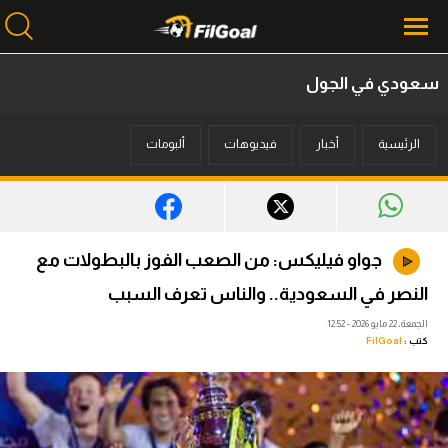
سعودي في الجول
محتوى إخباري
الرئيسية
أخبار
فيديوهات
ألبومات
الرئيسية
أخبار
مباريات
جواو فيليكس: من الصعب الفوز بالبطولات مع
ميركاتو
النصر في السعودية.. والناس تعرف السبب
فانتازي في الجول
الجمعة، 22 مايو 2026 - 12:52
كتب :
FilGoal
مسابقة التوقعات
فيديوهات
عدسات