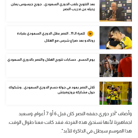
بعد التتويج بلقب الدوري السعودي.. جورج جيسوس يعلن
الوطن العربي
رحيله عن تدريب النصر
في المونديال
رياضة نسائية
للمرة الـ 11.. النصر بطل الدوري السعودي بقيادة
رونالدو بعد صراع شرس مع الهلال
آسيا
أمريكا
يوم الحسم.. حسابات تتويج الهلال والنصر بالدوري السعودي
ركن الألعاب
ثلاثي النصر يعود في جولة حسم الدوري السعودي.. وشكوك
أقسام خاصة
حول مشاركة بروزوفيتش
Gamers
ميركاتو
وأضاف "آخر دوري حققه النصر كان قبل 6 أو 7 أعوام، وسعيد
لجماهيرنا، لأنها تستحق هذه الفرحة، فقد كانت معنا طوال الوقت.
تحقيق في الجول
هذا الموسم سيظل في الذاكرة للأبد".
تقرير في الجول