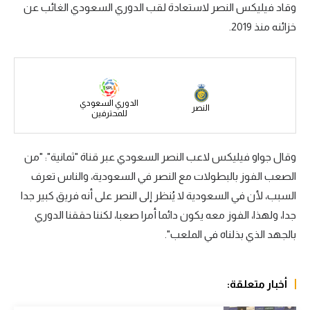
وقاد فيليكس النصر لاستعادة لقب الدوري السعودي الغائب عن
سعودي في الجول
خزائنه منذ 2019.
الدوري الإنجليزي
الدوري الإسباني
دوري أبطال أوروبا
الدوري السعودي
النصر
للمحترفين
القسم الثاني
وقال جواو فيليكس لاعب النصر السعودي عبر قناة "ثمانية": "من
رياضات أخرى
الصعب الفوز بالبطولات مع النصر في السعودية، والناس تعرف
أمم إفريقيا
السبب، لأن في السعودية لا يُنظر إلى النصر على أنه فريق كبير جدا
كرة السلة الأمريكية
جدا، ولهذا، الفوز معه يكون دائما أمرا صعبا، لكننا حققنا الدوري
بالجهد الذي بذلناه في الملعب".
كرة سلة
كرة يد
أخبار متعلقة:
كرة طائرة