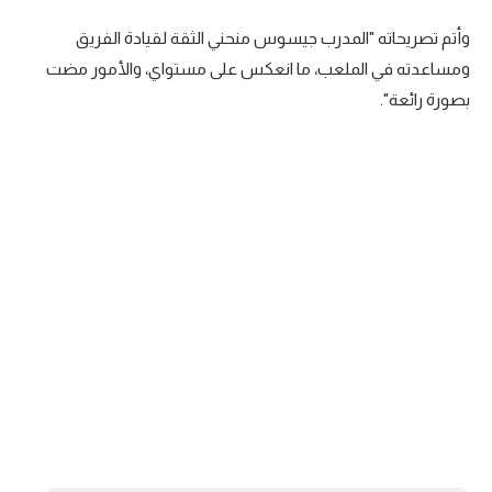
تحليل في الجول
وأتم تصريحاته "المدرب جيسوس منحني الثقة لقيادة الفريق
ومساعدته في الملعب، ما انعكس على مستواي، والأمور مضت
حكايات في الجول
بصورة رائعة".
كويز في الجول
فيديو في الجول