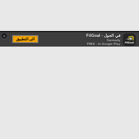
في الجول - FilGoal
×
الى التطبيق
Sarmady
FREE - In Google Play