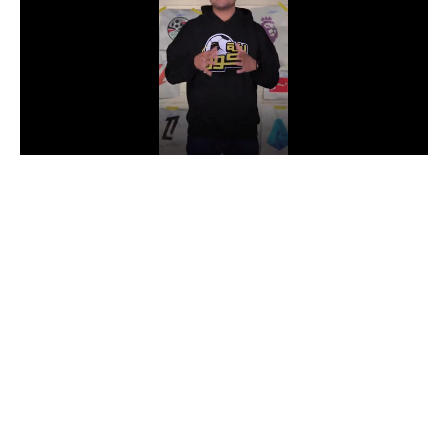
الدوري السعودي للمحترفين
دوري أبطال أوروبا
دوري أبطال إفريقيا
كل البطولات
أقسام
الكرة المصرية
الدوري المصري
الكرة الأوروبية
الكرة الإفريقية
منتخب مصر