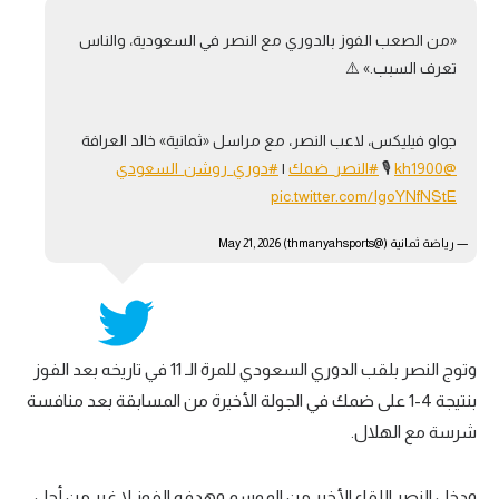
«من الصعب الفوز بالدوري مع النصر في السعودية، والناس
تعرف السبب.» ⚠️
جواو فيليكس، لاعب النصر، مع مراسل «ثمانية» خالد العرافة
@kh1900
🎙️
#النصر_ضمك
|
#دوري_روشن_السعودي
pic.twitter.com/IgoYNfNStE
— رياضة ثمانية (@thmanyahsports)
May 21, 2026
وتوج النصر بلقب الدوري السعودي للمرة الـ 11 في تاريخه بعد الفوز
بنتيجة 4-1 على ضمك في الجولة الأخيرة من المسابقة بعد منافسة
شرسة مع الهلال.
ودخل النصر اللقاء الأخير من الموسم وهدفه الفوز لا غير من أجل