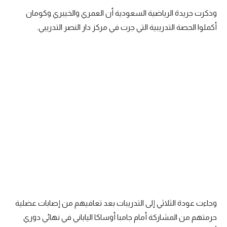
وذكرت جريدة الرياضية السعودية أن العمري والخيبري وكومان
سعودي في الجول
أكملوا الحصة التدريبية التي جرت في مركز دار النصر التدريبي.
الدوري الإنجليزي
الدوري الإسباني
دوري أبطال أوروبا
القسم الثاني
رياضات أخرى
أمم إفريقيا
كرة السلة الأمريكية
كرة سلة
كرة يد
وجاءت عودة الثلاثي إلى التدريبات بعد تعافيهم من إصابات عضلية
كرة طائرة
حرمتهم من المشاركة أمام جامبا أوساكا الياباني في نهائي دوري