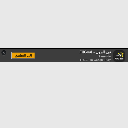
في الجول - FilGoal
×
الى التطبيق
Sarmady
FREE - In Google Play