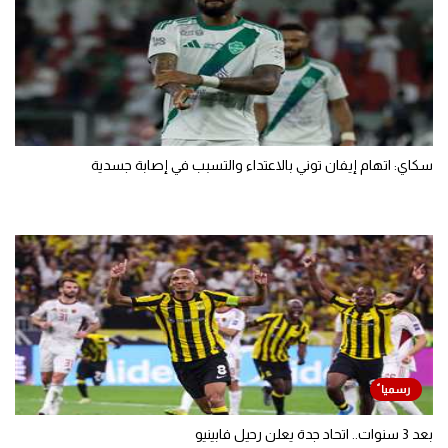
سكاي: اتهام إيفان توني بالاعتداء والتسبب في إصابة جسدية
بعد 3 سنوات.. اتحاد جدة يعلن رحيل فابينيو