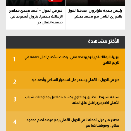
رئيس بلدية طرابزون: هدفنا الفوز
خبر في الجول – أحمد مجدي مدافع
بالدوري الثامن مع محمد صلاح
الزمالك ينضم لـ بترول أسيوط في
صفقة انتقال حر
الأكثر مشاهدة
بيزيرا: الزمالك لم يلتزم بوعده معي.. وكنت سأصبح أغلى صفقة في
1
تاريخ النادي
خبر في الجول – الأهلي يستقر على استمرار الساعي وأحمد عيد
2
سبعة شروط.. تطبيق زملكاوي يكشف تفاصيل مفاوضات شباب
3
الأهلي لضم بيزيرا قبل غلق الملف
مصدر من غزل المحلة لـ في الجول: الأهلي رفع عرضه لضم محمود
4
صلاح.. وموقفنا كما هو