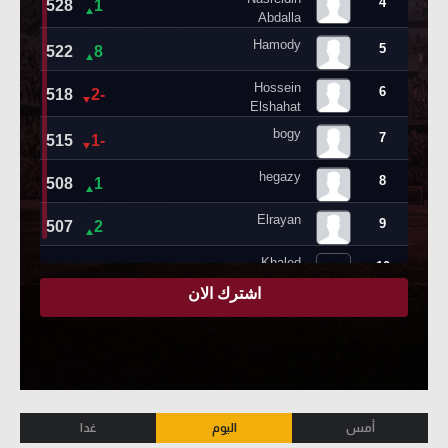
أمس
اليوم
غدا