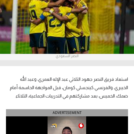
آراء حرة
ركن الألعاب
بطولات
الدوري المصري
النصر السعودي
الدوري الإنجليزي الممتاز
الدوري الإسباني
استعاد فريق النصر جهود الثلاثي عبد الإله العمري، وعبد الله
الخيبري، والفرنسي كينجسلي كومان، قبل المواجهة الحاسمة أمام
الدوري الإيطالي
ضمك، الخميس، بعد مشاركتهم في التدريبات الجماعية، الثلاثاء.
الدوري الألماني
ADVERTISEMENT
الدوري التركي
الدوري الفرنسي