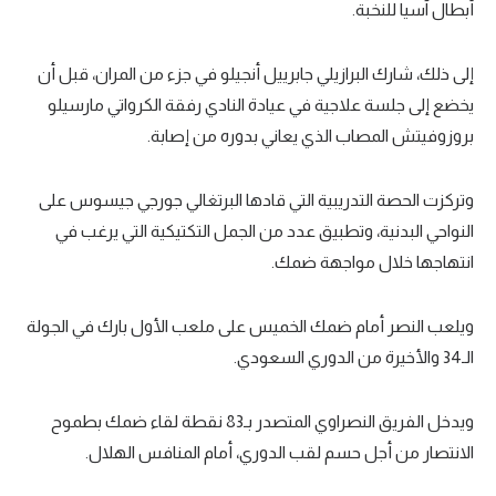
أبطال آسيا للنخبة.
الوطن العربي
في المونديال
إلى ذلك، شارك البرازيلي جابرييل أنجيلو في جزء من المران، قبل أن
يخضع إلى جلسة علاجية في عيادة النادي رفقة الكرواتي مارسيلو
رياضة نسائية
بروزوفيتش المصاب الذي يعاني بدوره من إصابة.
آسيا
أمريكا
وتركزت الحصة التدريبية التي قادها البرتغالي جورجي جيسوس على
النواحي البدنية، وتطبيق عدد من الجمل التكتيكية التي يرغب في
ركن الألعاب
انتهاجها خلال مواجهة ضمك.
أقسام خاصة
ويلعب النصر أمام ضمك الخميس على ملعب الأول بارك في الجولة
Gamers
الـ34 والأخيرة من الدوري السعودي.
ميركاتو
ويدخل الفريق النصراوي المتصدر بـ83 نقطة لقاء ضمك بطموح
تحقيق في الجول
الانتصار من أجل حسم لقب الدوري، أمام المنافس الهلال.
تقرير في الجول