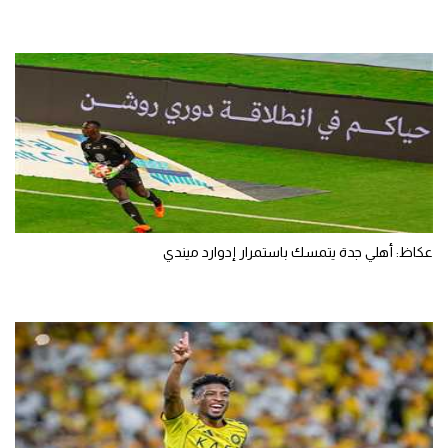
عكاظ: أهلي جدة يتمسك باستمرار إدوارد ميندي