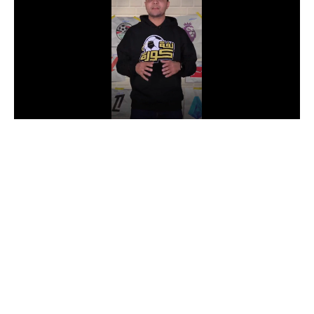
الدوري السعودي للمحترفين
دوري أبطال أوروبا
دوري أبطال إفريقيا
كل البطولات
أقسام
الكرة المصرية
الدوري المصري
الكرة الأوروبية
الكرة الإفريقية
منتخب مصر