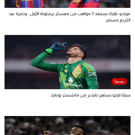
موندو: فليك يستبعد 3 مواهب من معسكر برشلونة الأول.. وحمزة عبد
الكريم مستمر
سيلتا فيجو يستعير بايندير من مانشستر يونايتد