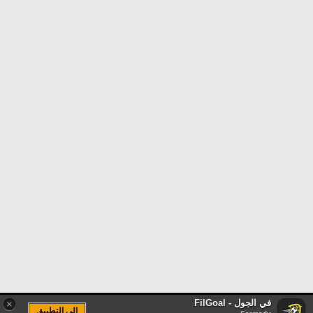
في الجول - FilGoal
×
الى التطبيق