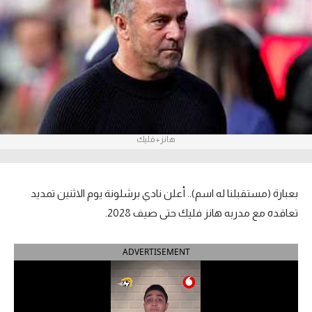
آراء حرة
ركن الألعاب
بطولات
أمريكا 2026
هانز+فليك
الدوري المصري
الدوري الإنجليزي الممتاز
بعبارة (مستقبلنا له اسم).. أعلن نادي
برشلونة يوم الاثنين تمديد
الدوري الإسباني
تعاقده مع مدربه هانز فليك حتى صيف 2028.
الدوري الإيطالي
ADVERTISEMENT
الدوري الألماني
الدوري الفرنسي