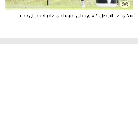
سكاي: بعد التوصل لاتفاق نهائي.. ديوماندي يغادر لايبزج إلى مدريد