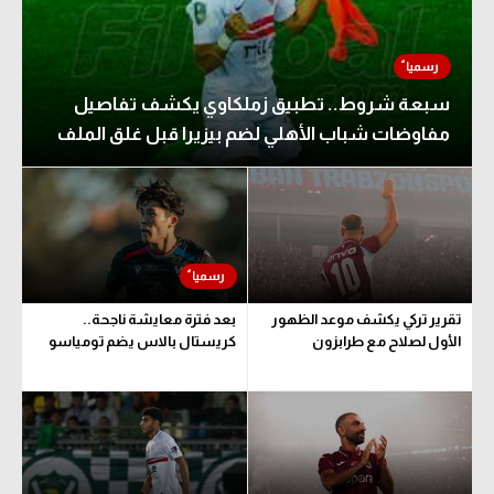
سبعة شروط.. تطبيق زملكاوي يكشف تفاصيل
مفاوضات شباب الأهلي لضم بيزيرا قبل غلق الملف
تقرير تركي يكشف موعد الظهور
بعد فترة معايشة ناجحة..
الأول لصلاح مع طرابزون
كريستال بالاس يضم تومياسو