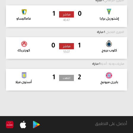
الدوري البرتغالي
1 مباراة
1
0
مباشر
إشتوريل برايا
فاماليساو
40:49
الدوري البلجيكي
1 مباراة
0
1
مباشر
كلوب بروج
كورتريك
55:09
مباريات ودية - أندية
1 مباراة
1
2
انتهت
بايرن ميونيخ
أستون فيلا
أحصل على التطبيق