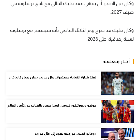
وكان من المقرر أن ينتهي عقد فليك الحالي مع نادي برشلونة في
سعودي في الجول
صيف 2027.
الدوري الإنجليزي
وكان فليك قد صرح يوم الثلاثاء الماضي بأنه سيستمر مع برشلونة
الدوري الإسباني
لسنة إضافية، حتى 2028.
دوري أبطال أوروبا
القسم الثاني
أخبار متعلقة:
رياضات أخرى
لعنة شارة القيادة مستمرة.. ريال مدريد يعلن رحيل كارباخال
أمم إفريقيا
كرة السلة الأمريكية
موندو ديبورتيفو: فيرمين لوبيز مهدد بالغياب عن كأس العالم
كرة سلة
كرة يد
كرة طائرة
رومانو: تمت.. مورينيو يعود إلى ريال مدريد