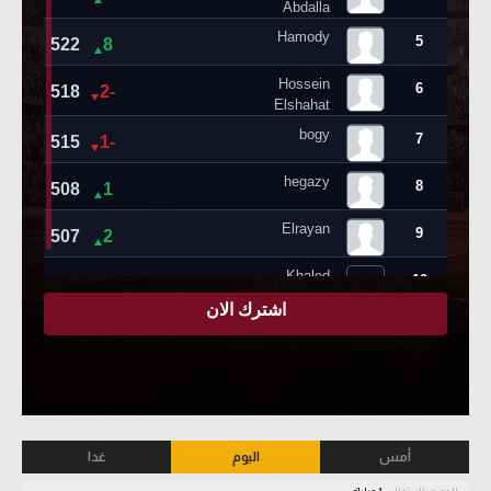
أمس
اليوم
غدا