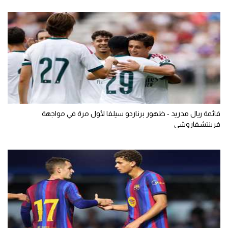
قائمة ريال مدريد - ظهور برناردو سيلفا لأول مرة في مواجهة
فرينتشفاروشي