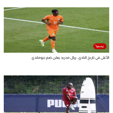
الأغلى في تاريخ النادي.. ريال مدريد يعلن ضم ديوماندي