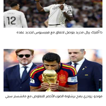
ذا أثلتيك: ريال مدريد يتوصل لاتفاق مع فينيسيوس لتجديد عقده
موندو: رودري يمنح برشلونة الضوء الأخضر للتفاوض مع مانشستر سيتي