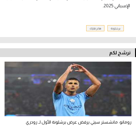
الإسباني 2025.
برشلونة
هانز فليك
نرشح لكم
رومانو: مانشستر سيتي يرفض عرض برشلونة الأول لـ رودري