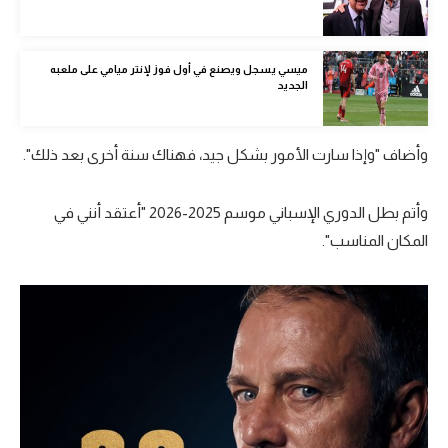
الوطن العربي
في المونديال
ميسي يسجل ويصنع في أول فوز لإنتر ميامي على ملعبه
الجديد
رياضة نسائية
آسيا
وأضاف "وإذا سارت الأمور بشكل جيد، فهناك سنة أخرى بعد ذلك".
أمريكا
وأتم بطل الدوري الإسباني موسم 2025-2026 "أعتقد أنني في
ركن الألعاب
المكان المناسب".
أقسام خاصة
Gamers
ميركاتو
تحقيق في الجول
تقرير في الجول