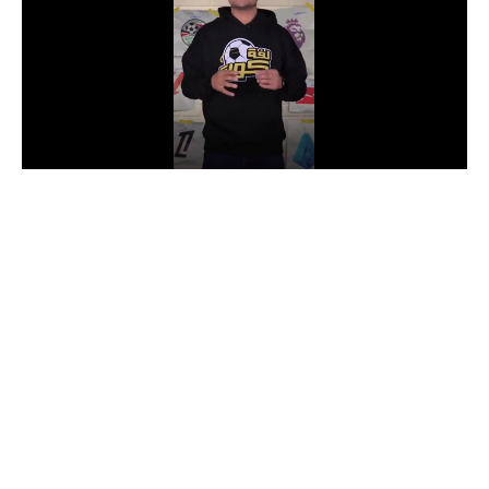
الدوري السعودي للمحترفين
دوري أبطال أوروبا
دوري أبطال إفريقيا
كل البطولات
أقسام
الكرة المصرية
الدوري المصري
الكرة الأوروبية
الكرة الإفريقية
منتخب مصر