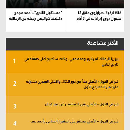
قناة تركية: طرابزون حقق 12
"مستقبل النادي".. أحمد مجدي
مليون يورو إيرادات في 3 أيام
يكشف كواليس رحيله عن الزمالك
الأكثر مشاهدة
بيزيرا: الزمالك لم يلتزم بوعده معي.. وكنت سأصبح أغلى صفقة في
1
تاريخ النادي
خبر في الجول - الأهلي يبدأ من دور الـ 32.. والثلاثي المصري يشارك
2
قاريا من التمهيدي الأول
خبر في الجول – الأهلي يقرر الاستنغاء عن عمر كمال
3
خبر في الجول – الأهلي يستقر على استمرار الساعي وأحمد عيد
4