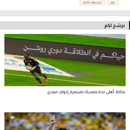
نيوم
كريستوف جالتييه
نرشح لكم
عكاظ: أهلي جدة يتمسك باستمرار إدوارد ميندي