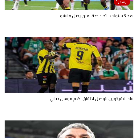
بعد 3 سنوات.. اتحاد جدة يعلن رحيل فابينيو
بيلد: ليفركوزن يتوصل لاتفاق لضم موسى ديابي