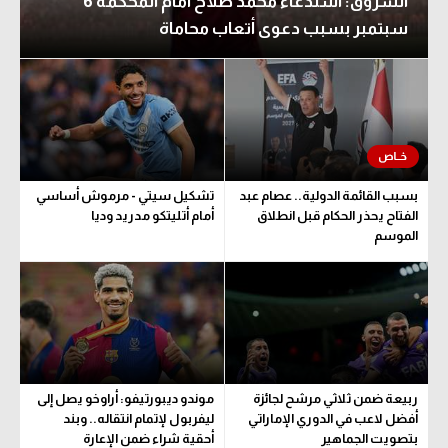
الشروق: استدعاء محمد صلاح أمام المحكمة 6
سبتمبر بسبب دعوى أتعاب محاماة
بسبب القائمة الدولية.. عصام عبد
تشكيل سيتي - مرموش أساسي
الفتاح يحذر الحكام قبل انطلاق
أمام أتليتكو مدريد وديا
الموسم
ربيعة ضمن ثلاثي مرشح لجائزة
موندو ديبورتيفو: أراوخو يصل إلى
أفضل لاعب في الدوري الإماراتي
ليفربول لإتمام انتقاله.. وبند
بتصويت الجماهير
أحقية شراء ضمن الإعارة