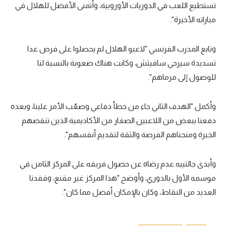
تستطيع اللعب في الدوريات الأوروبية، وأتمنى الأفضل للهلال في
تحليل في الجول
مباراته الأخيرة".
حكايات في الجول
وتابع المدرب الفرنسي "لاعبو الهلال لم يحصلوا على فرص عدا
كويز في الجول
تسديدة سيرجي سافيتش، وكانت هناك صعوبة بالنسبة لنا
فيديو في الجول
للوصول إلى مرماهم".
وأكمل "الهدف الثاني جاء من خطأ دفاعي وصعّب الأمر علينا، وبعده
دفعنا ببعض من اللاعبين الصغار من الأكاديمية الذين تنقصهم
الخبرة ومنحناهم الفرصة والثقة لتقديم أنفسهم".
وأبدى جالتييه عدم رضاه عن حصول فريقه على المركز الثامن في
موسمه الأول بالدوري، وأوضح "هذا المركز غير مقنع، وفقدنا
العديد من النقاط، وكان بالإمكان أفضل مما كان".