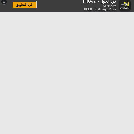
في الجول - FilGoal
×
الى التطبيق
Sarmady
FREE - In Google Play