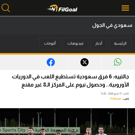
سعودي في الجول
محتوى إخباري
الرئيسية
أخبار
فيديوهات
ألبومات
الرئيسية
أخبار
مباريات
جالتييه: 6 فرق سعودية تستطيع اللعب في الدوريات
ميركاتو
الأوروبية.. وحصول نيوم على المركز الـ8 غير مقنع
الأحد، 17 مايو 2026 - 13:25
فانتازي في الجول
كتب :
FilGoal
مسابقة التوقعات
فيديوهات
عدسات