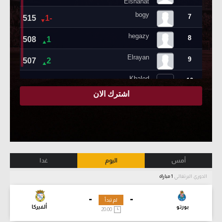
أمس
اليوم
غدا
الدوري البرتغالي
1 مباراة
-
-
لم تبدأ
بورتو
ألفيركا
20:00