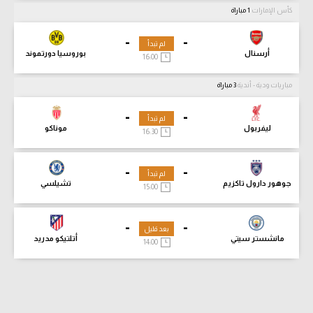
كأس الإمارات
1 مباراة
-
-
لم تبدأ
أرسنال
بوروسيا دورتموند
16:00
مباريات ودية - أندية
3 مباراة
-
-
لم تبدأ
ليفربول
موناكو
16:30
-
-
لم تبدأ
جوهور دارول تاكزيم
تشيلسي
15:00
-
-
بعد قليل
مانشستر سيتي
أتلتيكو مدريد
14:00