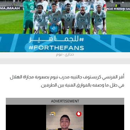
آراء حرة
ركن الألعاب
بطولات
أمريكا 2026
حجازي - نيوم
الدوري المصري
الدوري الإنجليزي الممتاز
أقر الفرنسي كريستوف جالتييه مدرب نيوم بصعوبة مجاراة الهلال
في ظل ما وصفه بالفوارق الفنية بين الطرفين.
الدوري الإسباني
ADVERTISEMENT
الدوري الإيطالي
الدوري الألماني
الدوري الفرنسي