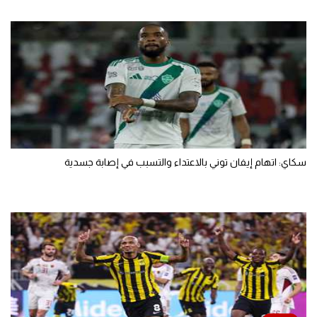
سكاي: اتهام إيفان توني بالاعتداء والتسبب في إصابة جسدية