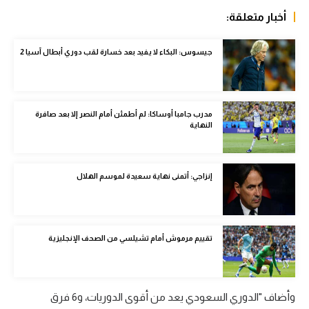
الوطن العربي
أخبار متعلقة:
في المونديال
جيسوس: البكاء لا يفيد بعد خسارة لقب دوري أبطال آسيا 2
رياضة نسائية
آسيا
مدرب جامبا أوساكا: لم أطمئن أمام النصر إلا بعد صافرة
أمريكا
النهاية
ركن الألعاب
إنزاجي: أتمنى نهاية سعيدة لموسم الهلال
أقسام خاصة
Gamers
تقييم مرموش أمام تشيلسي من الصحف الإنجليزية
ميركاتو
تحقيق في الجول
وأضاف "الدوري السعودي يعد من أقوى الدوريات، و6 فرق
تقرير في الجول