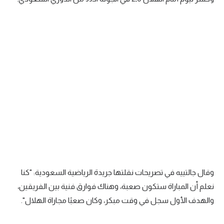
سعودي في الجول
الدوري الإنجليزي
الدوري الإسباني
دوري أبطال أوروبا
القسم الثاني
رياضات أخرى
أمم إفريقيا
كرة السلة الأمريكية
وقال جالتييه في تصريحات نقلتها جريدة الرياضية السعودية: "كنا
كرة سلة
نعلم أن المباراة ستكون صعبة، وهناك فوارق فنية بين الفريقين،
كرة يد
والهدف الأول سجل في وقت مبكر، وكان صعبًا مجاراة الهلال".
كرة طائرة