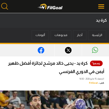
كرة يد
محتوى إخباري
الرئيسية
أخبار
فيديوهات
ألبومات
الرئيسية
أخبار
مباريات
كرة يد - يحيى خالد مرشح لجائزة أفضل ظهير
ميركاتو
أيمن في الدوري الفرنسي
فانتازي في الجول
الجمعة، 15 مايو 2026 - 16:50
كتب :
FilGoal
مسابقة التوقعات
فيديوهات
عدسات