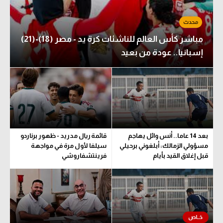
مباشر كأس العالم للناشئات كرة يد - مصر (18)-(21)
إسبانيا.. عودة من بعيد
بعد 14 عاما.. أنس وائل يهاجم
قائمة ريال مدريد - ظهور برناردو
مسؤولي الزمالك: أبلغوني برحيلي
سيلفا لأول مرة في مواجهة
قبل إغلاق القيد بأيام
فرينتشفاروشي