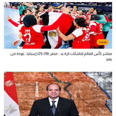
مباشر كأس العالم للناشئات كرة يد - مصر (18)-(21) إسبانيا.. عودة من
بعيد