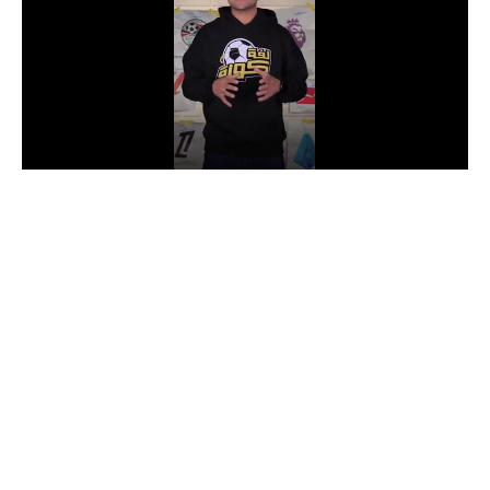
الدوري السعودي للمحترفين
دوري أبطال أوروبا
دوري أبطال إفريقيا
كل البطولات
أقسام
الكرة المصرية
الدوري المصري
الكرة الأوروبية
الكرة الإفريقية
منتخب مصر