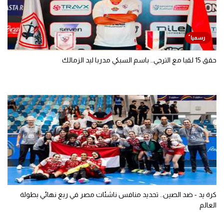
حقق 15 لقبا مع الترجي.. باسم السبكي مدربا ليد الزمالك
كرة يد - ضد الصين.. تحديد منافس ناشئات مصر في ربع نهائي بطولة
العالم