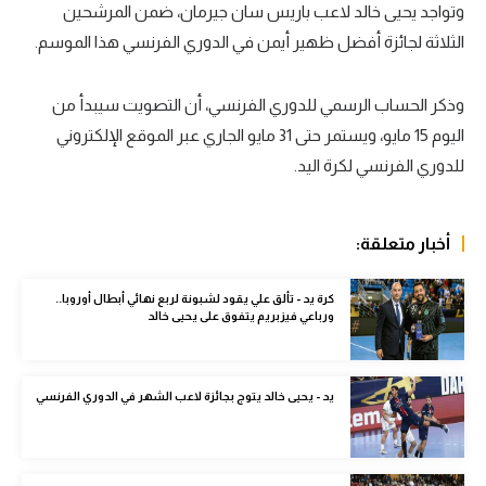
وتواجد يحيى خالد لاعب باريس سان جيرمان، ضمن المرشحين
سعودي في الجول
الثلاثة لجائزة أفضل ظهير أيمن في الدوري الفرنسي هذا الموسم.
الدوري الإنجليزي
وذكر الحساب الرسمي للدوري الفرنسي، أن التصويت سيبدأ من
الدوري الإسباني
اليوم 15 مايو، ويستمر حتى 31 مايو الجاري عبر الموقع الإلكتروني
دوري أبطال أوروبا
للدوري الفرنسي لكرة اليد.
القسم الثاني
أخبار متعلقة:
رياضات أخرى
أمم إفريقيا
كرة يد - تألق علي يقود لشبونة لربع نهائي أبطال أوروبا..
ورباعي فيزبريم يتفوق على يحيى خالد
كرة السلة الأمريكية
كرة سلة
يد - يحيى خالد يتوج بجائزة لاعب الشهر في الدوري الفرنسي
كرة يد
كرة طائرة