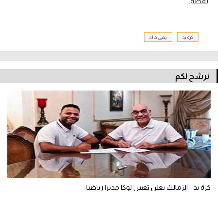
نقطة.
كرة يد
يحيى خالد
نرشح لكم
كرة يد - الزمالك يعلن تعيين لوكا مديرا رياضيا