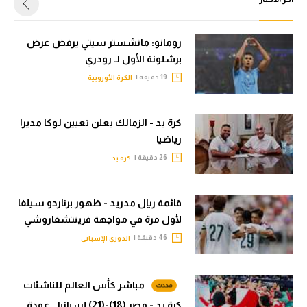
رومانو: مانشستر سيتي يرفض عرض
برشلونة الأول لـ رودري
19 دقيقة |
الكرة الأوروبية
كرة يد - الزمالك يعلن تعيين لوكا مديرا
رياضيا
26 دقيقة |
كرة يد
قائمة ريال مدريد - ظهور برناردو سيلفا
لأول مرة في مواجهة فرينتشفاروشي
46 دقيقة |
الدوري الإسباني
مباشر كأس العالم للناشئات
كرة يد - مصر (18)-(21) إسبانيا.. عودة