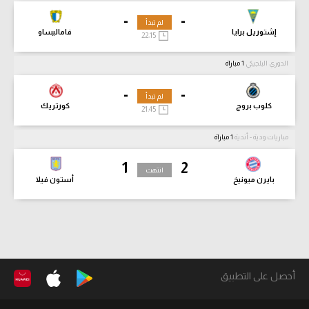
-
-
لم تبدأ
إشتوريل برايا
فاماليساو
22:15
الدوري البلجيكي
1 مباراة
-
-
لم تبدأ
كلوب بروج
كورتريك
21:45
مباريات ودية - أندية
1 مباراة
1
2
انتهت
بايرن ميونيخ
أستون فيلا
أحصل على التطبيق