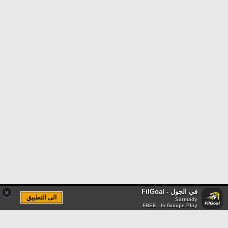
في الجول - FilGoal
×
الى التطبيق
Sarmady
FREE - In Google Play