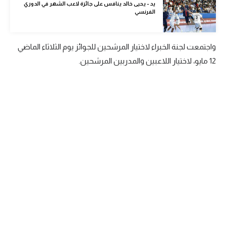
يد - يحيى خالد ينافس على جائزة لاعب الشهر في الدوري
الوطن العربي
الفرنسي
في المونديال
واجتمعت لجنة الخبراء لاختيار المرشحين للجوائز يوم الثلاثاء الماضي
رياضة نسائية
12 مايو، لاختيار اللاعبين والمدربين المرشحين.
آسيا
أمريكا
ركن الألعاب
أقسام خاصة
Gamers
ميركاتو
تحقيق في الجول
تقرير في الجول