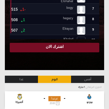
أمس
اليوم
غدا
الدوري البرتغالي
1 مباراة
-
-
لم تبدأ
بورتو
ألفيركا
20:00