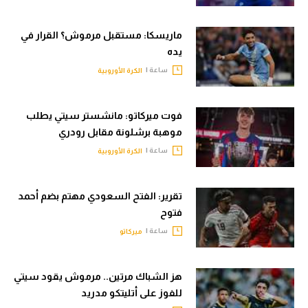
ماريسكا: مستقبل مرموش؟ القرار في
يده
ساعة |
الكرة الأوروبية
فوت ميركاتو: مانشستر سيتي يطلب
موهبة برشلونة مقابل رودري
ساعة |
الكرة الأوروبية
تقرير: الفتح السعودي مهتم بضم أحمد
فتوح
ساعة |
ميركاتو
هز الشباك مرتين.. مرموش يقود سيتي
للفوز على أتليتكو مدريد