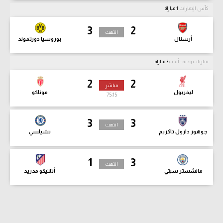
كأس الإمارات
1 مباراة
3
2
انتهت
أرسنال
بوروسيا دورتموند
مباريات ودية - أندية
3 مباراة
2
2
مباشر
ليفربول
موناكو
75:17
3
3
انتهت
جوهور دارول تاكزيم
تشيلسي
1
3
انتهت
مانشستر سيتي
أتلتيكو مدريد