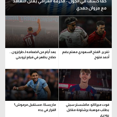
كما كشف في الجول - الكرمة العراقي يعلن التعاقد
مع مروان حمدي
تقرير: الفتح السعودي مهتم بضم
بعد أيام من انضمامه لـ طرابزون..
أحمد فتوح
صلاح يظهر في فيلم ترويجي
فوت ميركاتو: مانشستر سيتي
ماريسكا: مستقبل مرموش؟
يطلب موهبة برشلونة مقابل
القرار في يده
رودري