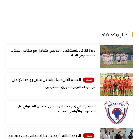
الوطن العربي
في المونديال
رياضة نسائية
أخبار متعلقة:
آسيا
دورة الترقي للمحترفين - الأولمبي يتعادل مع بلقاس سيتي..
أمريكا
والحسم في الإياب
ركن الألعاب
القسم الثاني (ب) - بلقاس سيتي يواجه الأولمبي
في مرحلة الترقي لـ دوري المحترفين
أقسام خاصة
Gamers
القسم الثاني (ب) - بلقاس سيتي ينافس الشنواني على
ميركاتو
الصعود.. والأولمبي يقترب
تحقيق في الجول
تقرير في الجول
الدرجة الثالثة - أزمة في مباراة بلقاس وبني عبيد بعد