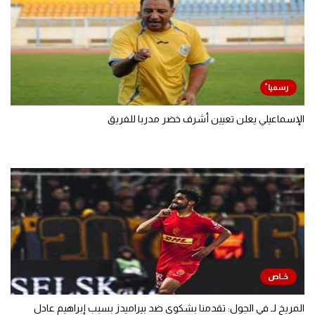
الإسماعيلي يعلن تعيين أشرف خضر مدربا للفريق
المريخ لـ في الجول: تقدمنا بشكوى ضد بيراميدز بسبب إبراهيم عادل