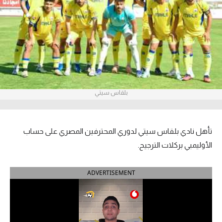
آراء حرة
ركن الألعاب
بطولات
أمريكا 2026
بلقاس سيتي
الدوري المصري
الدوري الإنجليزي الممتاز
تأهل نادي بلقاس سيتي لدوري المحترفين المصري على حساب
الأوليمبي بركلات الترجيح.
الدوري الإسباني
ADVERTISEMENT
الدوري الإيطالي
الدوري الألماني
الدوري الفرنسي