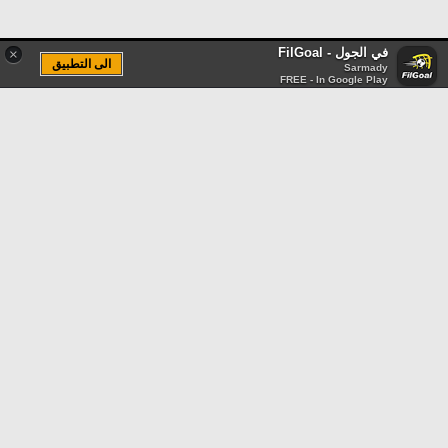
في الجول - FilGoal
×
الى التطبيق
Sarmady
FREE - In Google Play