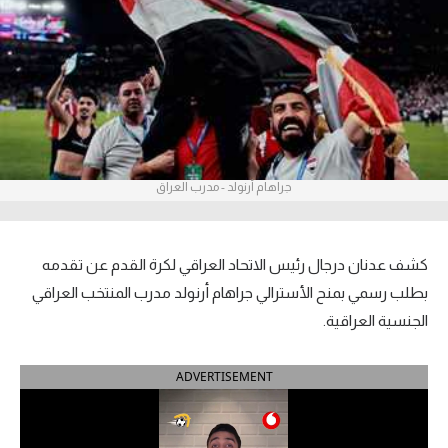
آراء حرة
ركن الألعاب
بطولات
أمريكا 2026
جراهام أرنولد - مدرب العراق
الدوري المصري
الدوري الإنجليزي الممتاز
كشف عدنان درجال رئيس الاتحاد العراقي لكرة القدم عن تقدمه
بطلب رسمي بمنح الأسترالي جراهام أرنولد مدرب المنتخب العراقي
الدوري الإسباني
الجنسية العراقية.
الدوري الإيطالي
ADVERTISEMENT
الدوري الألماني
الدوري الفرنسي