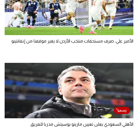
الأمير علي: صرف مستحقات منتخب الأردن لا يغير موقفنا من إنفانتينو
الأهلي السعودي يعلن تعيين مارينو بوسيتش مدربا للفريق