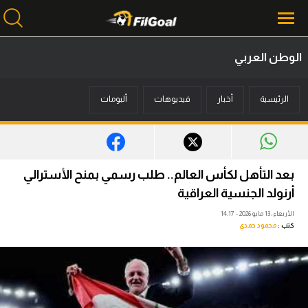
الوطن العربي
محتوى إخباري
الرئيسية
أخبار
فيديوهات
ألبومات
الرئيسية
أخبار
مباريات
بعد التأهل لكأس العالم.. طلب رسمي بمنح الأسترالي
ميركاتو
أرنولد الجنسية العراقية
الأربعاء، 13 مايو 2026 - 14:17
فانتازي في الجول
كتب :
محمود حمدي
مسابقة التوقعات
فيديوهات
عدسات