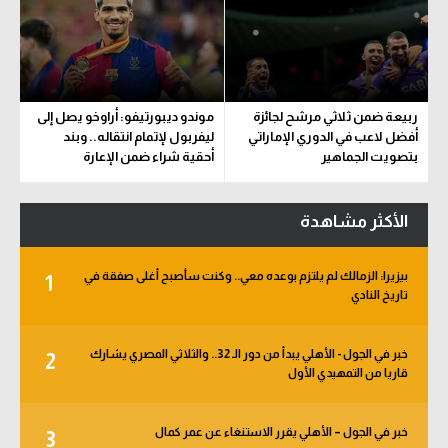
ربيعة ضمن ثلاثي مرشح لجائزة
موندو ديبورتيفو: أراوخو يصل إلى
أفضل لاعب في الدوري الإماراتي
ليفربول لإتمام انتقاله.. وبند
بتصويت الجماهير
أحقية شراء ضمن الإعارة
الأكثر مشاهدة
بيزيرا: الزمالك لم يلتزم بوعده معي.. وكنت سأصبح أغلى صفقة في
1
تاريخ النادي
خبر في الجول - الأهلي يبدأ من دور الـ 32.. والثلاثي المصري يشارك
2
قاريا من التمهيدي الأول
خبر في الجول – الأهلي يقرر الاستنغاء عن عمر كمال
3