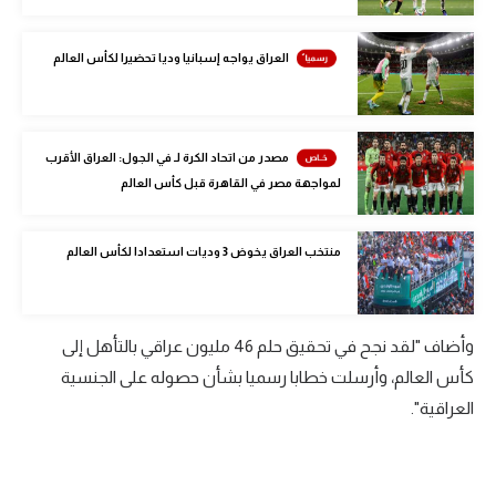
الوطن العربي
العراق يواجه إسبانيا وديا تحضيرا لكأس العالم
في المونديال
رياضة نسائية
آسيا
مصدر من اتحاد الكرة لـ في الجول: العراق الأقرب
لمواجهة مصر في القاهرة قبل كأس العالم
أمريكا
ركن الألعاب
منتخب العراق يخوض 3 وديات استعدادا لكأس العالم
أقسام خاصة
وأضاف "لقد نجح في تحقيق حلم 46 مليون عراقي بالتأهل إلى
Gamers
كأس العالم، وأرسلت خطابا رسميا بشأن حصوله على الجنسية
ميركاتو
العراقية".
تحقيق في الجول
تقرير في الجول