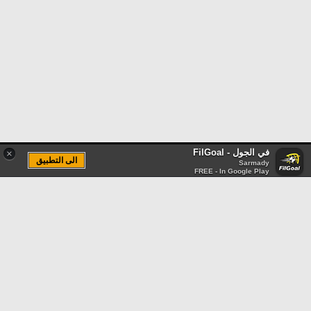
في الجول - FilGoal
×
الى التطبيق
Sarmady
FREE - In Google Play