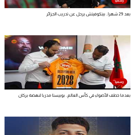
بعد 29 شهرا.. بيتكوفيتش يرحل عن تدريب الجزائر
بعدما خطف الأضواء في كأس العالم.. بوبيستا مدربا لنهضة بركان