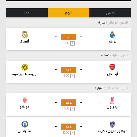
أمس
اليوم
غدا
الدوري البرتغالي
1 مباراة
-
-
لم تبدأ
بورتو
ألفيركا
20:00
كأس الإمارات
1 مباراة
-
-
لم تبدأ
أرسنال
بوروسيا دورتموند
16:00
مباريات ودية - أندية
3 مباراة
-
-
لم تبدأ
ليفربول
موناكو
16:30
-
-
لم تبدأ
جوهور دارول تاكزيم
تشيلسي
15:00