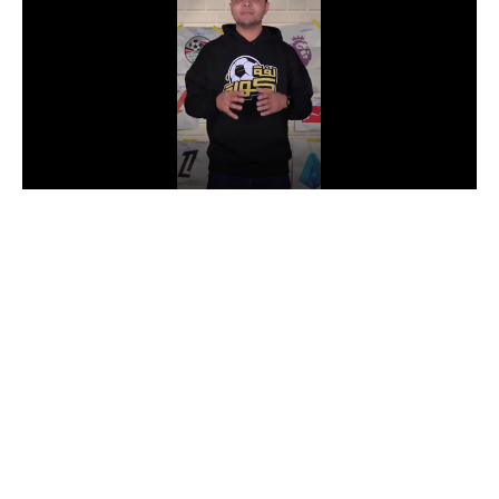
الدوري السعودي للمحترفين
دوري أبطال أوروبا
دوري أبطال إفريقيا
كل البطولات
أقسام
الكرة المصرية
الدوري المصري
الكرة الأوروبية
الكرة الإفريقية
منتخب مصر