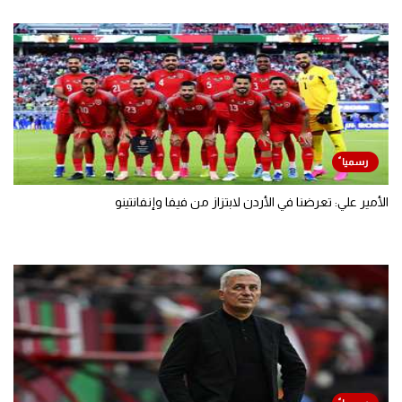
الأمير علي: تعرضنا في الأردن لابتزاز من فيفا وإنفانتينو