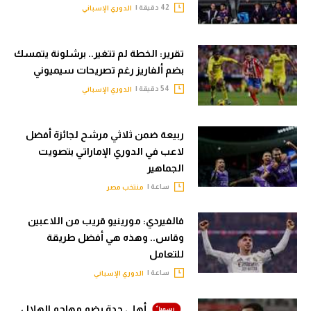
42 دقيقة |
الدوري الإسباني
تقرير: الخطة لم تتغير.. برشلونة يتمسك
بضم ألفاريز رغم تصريحات سيميوني
54 دقيقة |
الدوري الإسباني
ربيعة ضمن ثلاثي مرشح لجائزة أفضل
لاعب في الدوري الإماراتي بتصويت
الجماهير
ساعة |
منتخب مصر
فالفيردي: مورينيو قريب من اللاعبين
وقاس.. وهذه هي أفضل طريقة
للتعامل
ساعة |
الدوري الإسباني
أهلي جدة يضم مهاجم الهلال