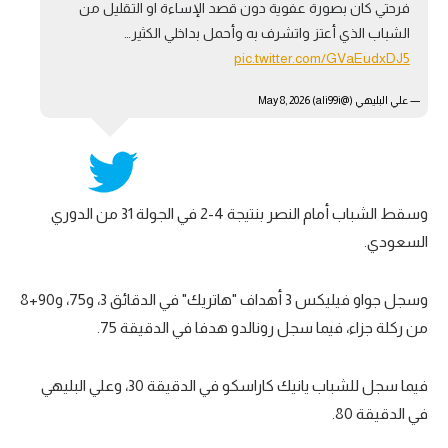
فرحتي كان بصورة عفوية دون قصد الإساءة او التقليل من
الشباب الذي أعتز واتشرف به وأحمل بداخلي الكثير…
pic.twitter.com/GVaEudxDJ5
— علي البليهي (@ali99i)
May 8, 2026
وسقط الشباب أمام النصر بنتيجة 4-2 في الجولة 31 من الدوري
السعودي.
وسجل جواو فيليكس 3 أهداف "هاتريك" في الدقائق 3، و75، و90+8
من ركلة جزاء، فيما سجل رونالدو هدفا في الدقيقة 75.
فيما سجل للشباب يانيك كاراسكو في الدقيقة 30، وعلي البليهي
في الدقيقة 80.