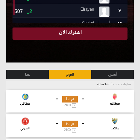
أمس
اليوم
غدا
مباريات ودية - أندية
3 مباراة
-
-
لم تبدأ
موناكو
خيتافي
21:00
-
-
لم تبدأ
مالاجا
العربي
21:00