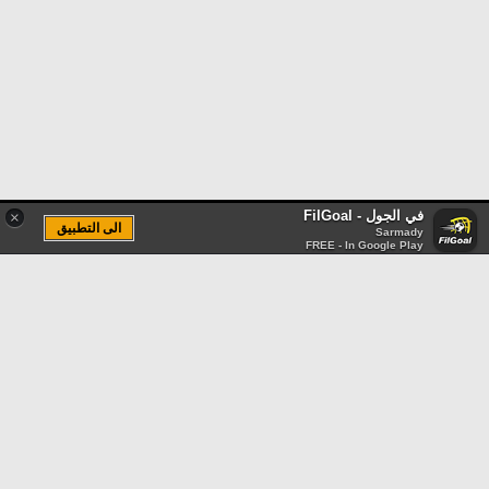
في الجول - FilGoal
×
الى التطبيق
Sarmady
FREE - In Google Play