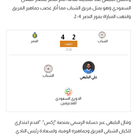
السعودي وهو يمثل فريق الشباب مما أثار غضب جماهير الفريق
سعودي في الجول
وانتهت المباراة بفوز النصر 4-2.
الدوري الإنجليزي
الدوري الإسباني
4
2
الشباب
النصر
انتهت
دوري أبطال أوروبا
21:00
القسم الثاني
رياضات أخرى
الشباب
علي البليهي
أمم إفريقيا
كرة السلة الأمريكية
الدوري السعودي
للمحترفين
كرة سلة
كرة يد
وقال البليهي عبر حسابه الرسمي بمنصة "إكس": "اقدم اعتذاري
كرة طائرة
للكيان الشبابي العريق وجماهيره الوفية، ولسعادة رئيس النادي