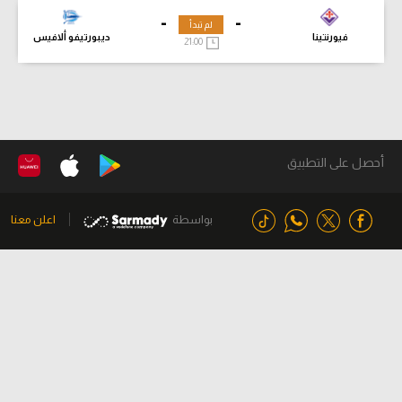
-
-
لم تبدأ
فيورنتينا
ديبورتيفو ألافيس
21:00
أحصل على التطبيق
بواسطة
اعلن معنا