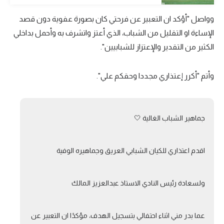
تحليل في الجول
وواصل "أؤكد ان التعبير عن فرحتي كان بصورة عفوية دون قصد
الإساءة او التقليل من الشباب، الذي أعتز واتشرف به وأحمل بداخلي
حكايات في الجول
الكثير من التقدير والإعتزاز للشبابيين".
كويز في الجول
فيديو في الجول
وأتم "أكرر إعتذاري مجددا وحقكم علي".
جماهير الشباب الغالية 🤍
اقدم اعتذاري للكيان الشبابي العريق وجماهيره الوفية
ولسعادة رئيس النادي الاستاذ عبدالعزيز المالك
عما بدر مني اثناء احتفالي بتسجيل الهدف، مؤكدًا ان التعبير عن