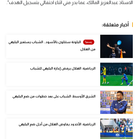
الاستاذ عبدالعزيز المالك، عما بدر مني اثناء احتفالي بتسجيل الهدف".
الوطن العربي
في المونديال
أخبار متعلقة:
رياضة نسائية
البلونة ستتلون بالأسود.. الشباب يستعير البليهي
آسيا
من الهلال
أمريكا
ركن الألعاب
الرياضية: الهلال يرفض إعارة البليهي للشباب
أقسام خاصة
الشرق الأوسط: الشباب على بعد خطوات من ضم البليهي
Gamers
ميركاتو
تحقيق في الجول
الرياضية: الأخدود يفاوض الهلال من أجل ضم البليهي
تقرير في الجول