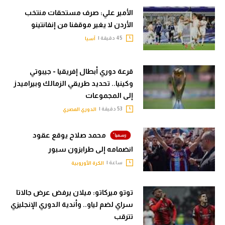
الأمير علي: صرف مستحقات منتخب
الأردن لا يغير موقفنا من إنفانتينو
45 دقيقة |
آسيا
قرعة دوري أبطال إفريقيا - جيبوتي
وكينيا.. تحديد طريقي الزمالك وبيراميدز
إلى المجموعات
53 دقيقة |
الدوري المصري
محمد صلاح يوقع عقود
انضمامه إلى طرابزون سبور
ساعة |
الكرة الأوروبية
توتو ميركاتو: ميلان يرفض عرض جالاتا
سراي لضم لياو.. وأندية الدوري الإنجليزي
تترقب