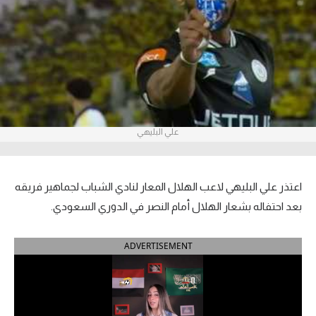
آراء حرة
ركن الألعاب
بطولات
أمريكا 2026
علي البليهي
الدوري المصري
الدوري الإنجليزي الممتاز
اعتذر علي البليهي لاعب الهلال المعار لنادي الشباب لجماهير فريقه
بعد احتفاله بشعار الهلال أمام النصر في الدوري السعودي.
الدوري الإسباني
ADVERTISEMENT
الدوري الإيطالي
الدوري الألماني
الدوري الفرنسي