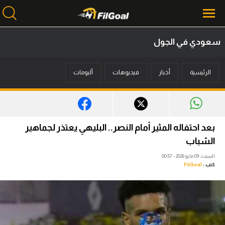
سعودي في الجول
محتوى إخباري
الرئيسية
أخبار
فيديوهات
ألبومات
الرئيسية
أخبار
مباريات
بعد احتفاله المثير أمام النصر.. البليهي يعتذر لجماهير
ميركاتو
الشباب
السبت، 09 مايو 2026 - 00:57
فانتازي في الجول
كتب :
FilGoal
مسابقة التوقعات
فيديوهات
عدسات