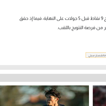
وفي حال فاز أرسنال فإن الفارق سيصبح 9 نقاط قبل 5 جولات على النهاية، فيما إذ حقق
من فرصة التتويج باللقب.
مانشستر سيتي