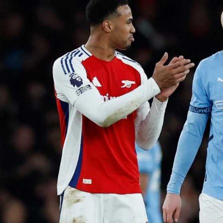
آسيا
دوري أبطال أوروبا
لسعودي للمحترفين
أمريكا
القسم الثاني
ل أوروبا
ركن الألعاب
رياضات أخرى
ل إفريقيا