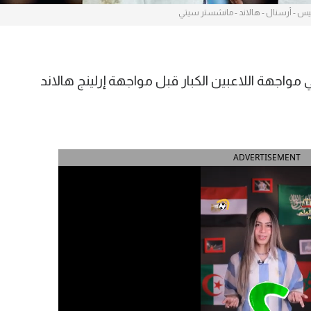
ليس - أرسنال - هالاند - مانشستر سيتي
واجهة اللاعبين الكبار قبل مواجهة إرلينج هالاند
ADVERTISEMENT