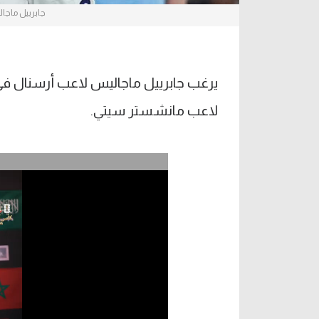
جابرييل ماجا
يرغب جابرييل ماجاليس لاعب أرسنال في م
لاعب مانشستر سيتي.