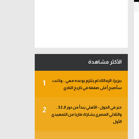
الأكثر مشاهدة
بيزيرا: الزمالك لم يلتزم بوعده معي.. وكنت
1
سأصبح أغلى صفقة في تاريخ النادي
خبر في الجول - الأهلي يبدأ من دور الـ 32..
2
والثلاثي المصري يشارك قاريا من التمهيدي
الأول