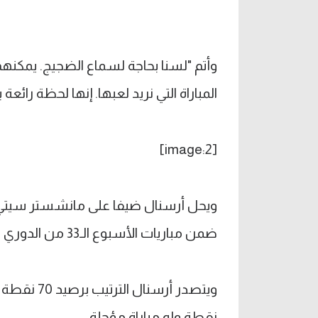
وأتم "لسنا بحاجة لسماع الضجيج. يمكنهم
المباراة التي نريد لعبها. إنها لحظة رائعة ب
[image:2]
ويحل أرسنال ضيفا على مانشستر سيتي ا
ضمن مباريات الأسبوع الـ33 من الدوري الإنجليزي.
نقطة وله مباراة مؤجلة.