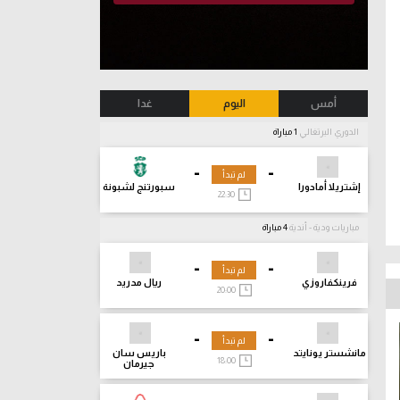
أمس
اليوم
غدا
الدوري البرتغالي
1 مباراة
-
-
لم تبدأ
إشتريلا أمادورا
سبورتنج لشبونة
22:30
مباريات ودية - أندية
4 مباراة
-
-
لم تبدأ
فرينكفاروزي
ريال مدريد
20:00
-
-
لم تبدأ
مانشستر يونايتد
باريس سان
18:00
جيرمان