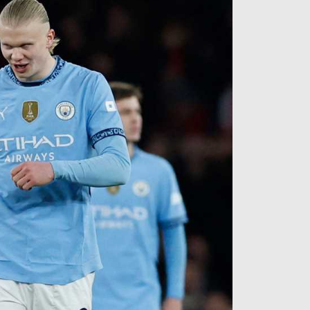
آراء حرة
الدوري ا
ركن الألعاب
دوري أبطا
دوري أبطا
كل البطولات