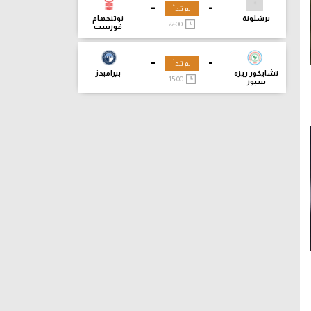
-
-
لم تبدأ
برشلونة
نوتنجهام
22:00
فورست
-
-
لم تبدأ
تشايكور ريزه
بيراميدز
15:00
سبور