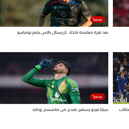
بعد فترة معايشة ناجحة.. كريستال بالاس يضم تومياسو
 مطالب
سيلتا فيجو يستعير بايندير من مانشستر يونايتد