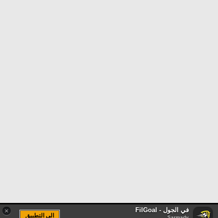
في الجول - FilGoal
×
الى التطبيق
Sarmady