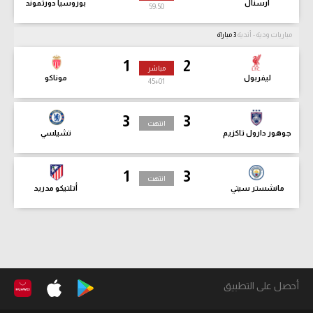
أرسنال
بوروسيا دورتموند
59:52
مباريات ودية - أندية
3 مباراة
1
2
مباشر
ليفربول
موناكو
45
+01
3
3
انتهت
جوهور دارول تاكزيم
تشيلسي
1
3
انتهت
مانشستر سيتي
أتلتيكو مدريد
أحصل على التطبيق