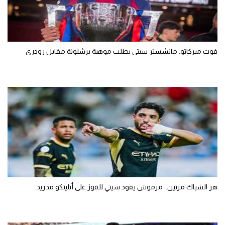
فوت ميركاتو: مانشستر سيتي يطلب موهبة برشلونة مقابل رودري
هز الشباك مرتين.. مرموش يقود سيتي للفوز على أتليتكو مدريد