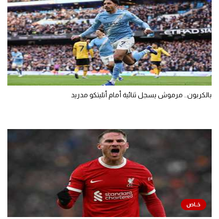
بالكربون.. مرموش يسجل ثنائية أمام أتليتكو مدريد