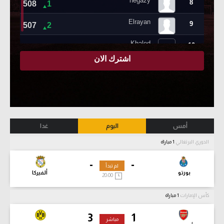
أمس
اليوم
غدا
الدوري البرتغالي
1 مباراة
-
-
لم تبدأ
بورتو
ألفيركا
20:00
كأس الإمارات
1 مباراة
3
1
مباشر