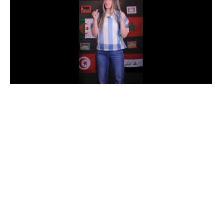
الدوري السعودي للمحترفين
دوري أبطال أوروبا
دوري أبطال إفريقيا
كل البطولات
أقسام
الكرة المصرية
الدوري المصري
الكرة الأوروبية
الكرة الإفريقية
منتخب مصر