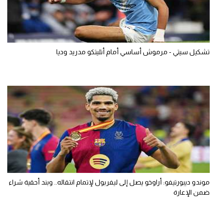
تشكيل سيتي - مرموش أساسي أمام أتليتكو مدريد وديا
موندو ديبورتيفو: أراوخو يصل إلى ليفربول لإتمام انتقاله.. وبند أحقية شراء
ضمن الإعارة