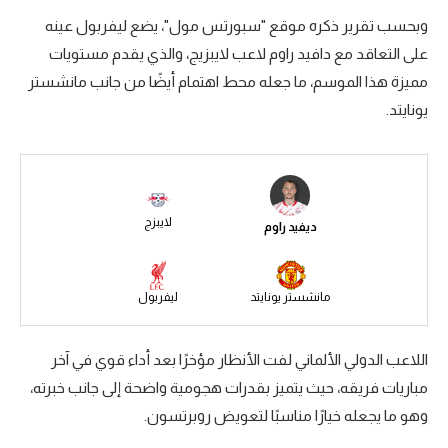
وبحسب تقرير ذكره موقع "سبورتس مول"، يضع ليفربول عينه
سعودي في الجول
على التعاقد مع دافيد راوم لاعب لايبزيج، والذي يقدم مستويات
الدوري الإنجليزي
مميزة هذا الموسم، ما جعله محط اهتمام أيضًا من جانب مانشستر
الدوري الإسباني
يونايتد.
دوري أبطال أوروبا
القسم الثاني
لايبزج
رياضات أخرى
ديفيد راوم
أمم إفريقيا
مانشستر يونايتد
ليفربول
كرة السلة الأمريكية
كرة سلة
اللاعب الدولي الألماني لفت الأنظار مؤخرًا بعد أداء قوي في آخر
كرة يد
مباريات فريقه، حيث يتميز بقدرات هجومية واضحة إلى جانب خبرته،
وهو ما يجعله خيارًا مناسبًا لتعويض روبرتسون.
كرة طائرة