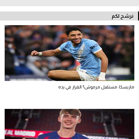
نرشح لكم
ماريسكا: مستقبل مرموش؟ القرار في يده