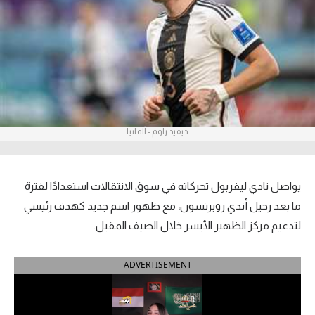
آراء حرة
ركن الألعاب
بطولات
أمريكا 2026
ديفيد راوم - ألمانيا
الدوري المصري
الدوري الإنجليزي الممتاز
يواصل نادي ليفربول تحركاته في سوق الانتقالات استعدادًا لفترة
ما بعد رحيل أندي روبرتسون، مع ظهور اسم جديد كهدف رئيسي
الدوري الإسباني
لتدعيم مركز الظهير الأيسر خلال الصيف المقبل.
الدوري الإيطالي
ADVERTISEMENT
الدوري الألماني
الدوري الفرنسي