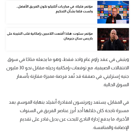
مؤتمر فليك: في مباريات أتلتيكو نكون الفريق الأفضل..
تحليل في الجول
ولست قلقا بشأن التحكيم
حكايات في الجول
كويز في الجول
مؤتمر سلوت: هكذا أقنعت اللاعبين بإمكانية قلب النتيجة على
باريس سان جيرمان
فيديو في الجول
ويتبقى في عقد راوم عام واحد فقط، وهو ما يجعله متاحًا في سوق
الانتقالات الصيفية، مع توقعات بإمكانية رحيله مقابل نحو 30 مليون
جنيه إسترليني، في صفقة قد تُعد فرصة مميزة مقارنة بأسعار
السوق الحالية.
في المقابل، يستعد روبرتسون لمغادرة أنفيلد بنهاية الموسم، بعد
مسيرة ناجحة كان خلالها أحد أبرز عناصر الفريق في السنوات
الأخيرة، ما يدفع إدارة النادي للبحث عن بديل قادر على تقديم
الإضافة والمنافسة.