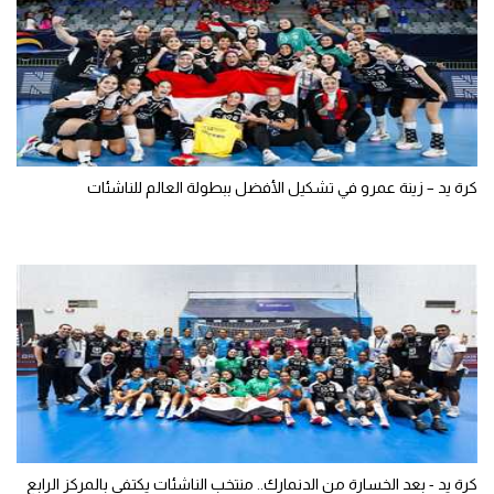
كرة يد – زينة عمرو في تشكيل الأفضل ببطولة العالم للناشئات
كرة يد - بعد الخسارة من الدنمارك.. منتخب الناشئات يكتفي بالمركز الرابع