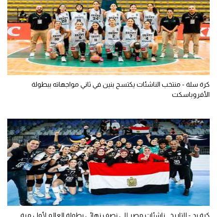
كرة سلة - منتخب الناشئات يكتسح بنين في ثاني مواجهاته ببطولة
الأفروباسكت
كرة يد - للتاريخ.. ناشئات مصر إلى نصف نهائي بطولة العالم لأول مرة