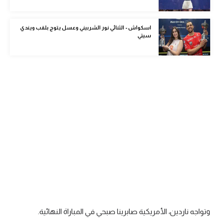
الوطن العربي
اسكواش - الثنائي نور الشربيني وعسل يتوج بلقب ويندي
في المونديال
سيتي
رياضة نسائية
آسيا
أمريكا
ركن الألعاب
أقسام خاصة
Gamers
ميركاتو
تحقيق في الجول
وتواجه ناردين، الأمريكية صابرينا صبحي في المباراة النهائية.
تقرير في الجول