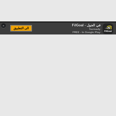
في الجول - FilGoal
×
الى التطبيق
Sarmady
FREE - In Google Play