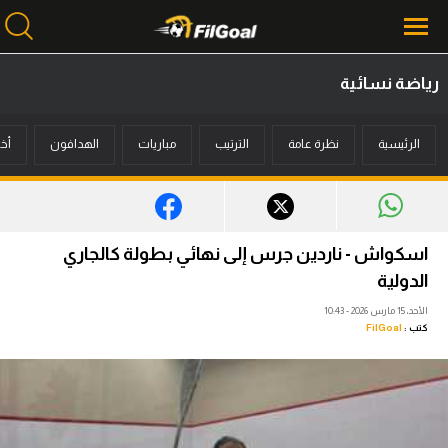
رياضة نسائية
محتوى إخباري
الرئيسية
نظرة عامة
الترتيب
مباريات
الهدافون
أخب
الرئيسية
أخبار
مباريات
اسكواش - ناردين جرس إلى نهائي بطولة كالجاري
ميركاتو
الدولية
الأحد، 15 مارس 2026 - 10:43
فانتازي في الجول
كتب :
FilGoal
مسابقة التوقعات
فيديوهات
عدسات