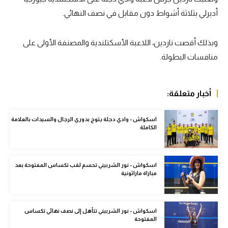
أديرلي بثلاثة أشواط دون مقابل في نصف النهائي.
سعودي في الجول
الدوري الإنجليزي
وبذلك أقصت ناردين، اللاعبة الأسكتلندية والمصنفة الأولى على
الدوري الإسباني
منافسات البطولة.
دوري أبطال أوروبا
أخبار متعلقة:
القسم الثاني
رياضات أخرى
اسكواش - وادي دجلة يتوج بدوري الرجال والسيدات بالعلامة
الكاملة
أمم إفريقيا
كرة السلة الأمريكية
اسكواش - نور الشربيني تحسم لقب تكساس المفتوحة بعد
مباراة ماراثونية
كرة سلة
كرة يد
اسكواش - نور الشربيني تتأهل إلى نصف نهائي تكساس
كرة طائرة
المفتوحة