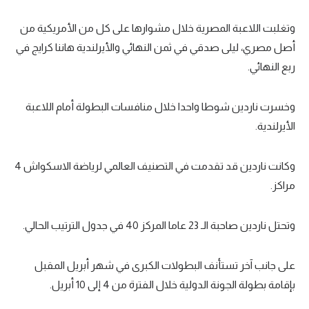
تحليل في الجول
وتغلبت اللاعبة المصرية خلال مشوارها على كل من الأمريكية من
أصل مصري، ليلى صدقي في ثمن النهائي والأيرلندية هاننا كرايج في
حكايات في الجول
ربع النهائي.
كويز في الجول
فيديو في الجول
وخسرت ناردين شوطا واحدا خلال منافسات البطولة أمام اللاعبة
الأيرلندية.
وكانت ناردين قد تقدمت في التصنيف العالمي لرياضة الاسكواش 4
مراكز.
وتحتل ناردين صاحبة الـ 23 عاما المركز 40 في جدول الترتيب الحالي.
على جانب آخر تستأنف البطولات الكبرى في شهر أبريل المقبل
بإقامة بطولة الجونة الدولية خلال الفترة من 4 إلى 10 أبريل.