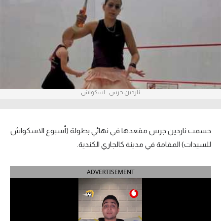
آراء حرة
ركن الألعاب
بطولات
الدوري المصري
ناردين جرس - اسكواش
الدوري الإنجليزي الممتاز
الدوري الإسباني
حسمت ناردين جرس مقعدها في نهائي بطولة (أسبوع الاسكواش
للسيدات) المقامة في مدينة كالجاري الكندية.
الدوري الإيطالي
ADVERTISEMENT
الدوري الألماني
الدوري التركي
الدوري الفرنسي