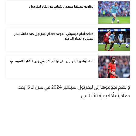
الوطن العربي
برناردو سيلفا مهدد بالغياب عن لقاء ليفربول
في المونديال
رياضة نسائية
صلاح أمام مرموش.. موعد صدام ليفربول ضد مانشستر
سيتي والقناة الناقلة
آسيا
أمريكا
لماذا وافق ليفربول على ترك جاكيه في رين لنهاية الموسم؟
ركن الألعاب
وانضم نجوموها إلى ليفربول سبتمبر 2024 في سن الـ 16 بعد
أقسام خاصة
مغادرته أكاديمية تشيلسي.
Gamers
ميركاتو
تحقيق في الجول
تقرير في الجول