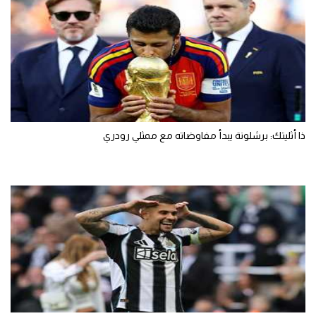
ذا أثليتك: برشلونة يبدأ مفاوضاته مع ممثلي رودري