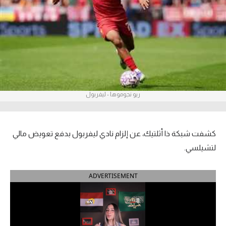
آراء حرة
ركن الألعاب
بطولات
أمريكا 2026
ريو نجوموها - ليفربول
الدوري المصري
الدوري الإنجليزي الممتاز
كشفت شبكة ذا أثلتيك، عن إلزام نادي ليفربول بدفع تعويض مالي
لتشيلسي.
الدوري الإسباني
ADVERTISEMENT
الدوري الإيطالي
الدوري الألماني
الدوري الفرنسي