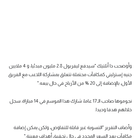
تحليل في الجول
حكايات في الجول
كويز في الجول
فيديو في الجول
وأوضحت ذا أثلتيك "سيدفع ليفربول 2.8 مليون مبدئيا، و 4 ملايين
جنيه إسترليني كمكافآت محتملة تتعلق بمشاركة اللاعب مع الفريق
الأول، بالإضافة إلى 20 % من الأرباح في حال بيعه."
نجوموها صاحب الـ17 عاما، شارك هذا الموسم في 14 مباراة، سجل
خلالهم هدفا وحيدا.
وأضاف التقرير "التسوية غير قابلة للتفاوض، ولكن يمكن إضافة
مكافآت بعد السعر المحدد في حال تحقيق أهداف معينة."