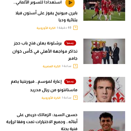
استعدادا للسوبر الألماني..
بايرن ميونيخ يفوز على أستون فيلا
بثنائية وديا
40 دقيقة |
الكرة الأوروبية
برشلونة يعلن فتح باب حجز
تذاكر مواجهة الأهلي في كأس خوان
جامبر
ساعة |
الكرة المصرية
إعارة لموسم.. فيورنتينا يضم
ماستانتونو من ريال مدريد
ساعة |
الكرة الأوروبية
حسين السيد: الزمالك حريص على
أبنائه.. وجميع الاختيارات تمت وفقا لرؤية
فنية بحتة