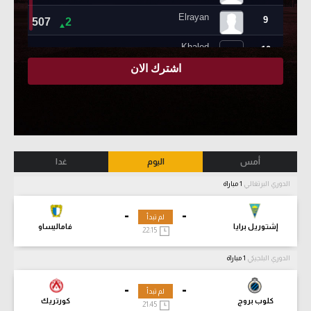
أمس
اليوم
غدا
الدوري البرتغالي
1 مباراة
-
-
لم تبدأ
إشتوريل برايا
فاماليساو
22:15
الدوري البلجيكي
1 مباراة
-
-
لم تبدأ
كلوب بروج
كورتريك
21:45