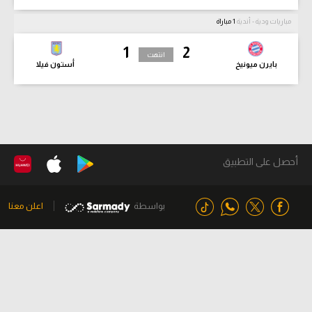
مباريات ودية - أندية
1 مباراة
1
2
انتهت
بايرن ميونيخ
أستون فيلا
أحصل على التطبيق
بواسطة
اعلن معنا