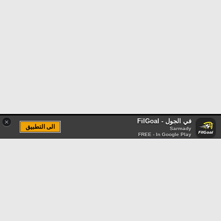
في الجول - FilGoal
×
الى التطبيق
Sarmady
FREE - In Google Play