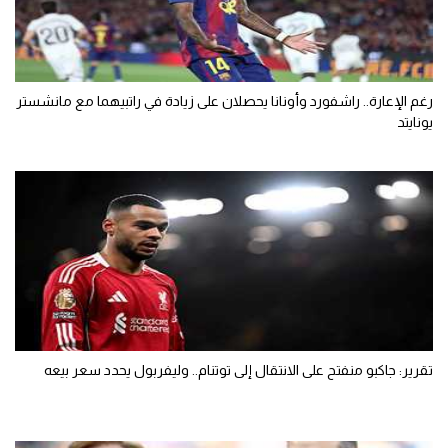
رغم الإعارة.. راشفورد وأونانا يحصلان على زيادة في راتبيهما مع مانشستر
يونايتد
تقرير: جاكبو منفتح على الانتقال إلى توتنام.. وليفربول يحدد سعر بيعه