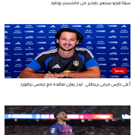
سيلتا فيجو يستعير بايندير من مانشستر يونايتد
أغلى حارس مرمى بريطاني.. ليدز يعلن تعاقده مع جيمس ترافورد