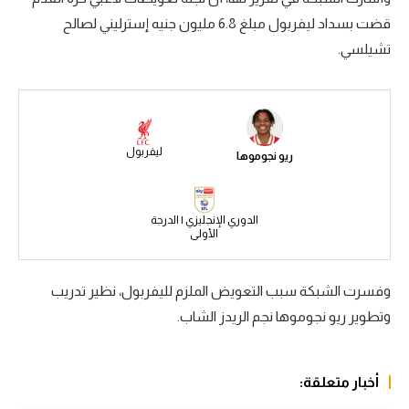
قضت بسداد ليفربول مبلغ 6.8 مليون جنيه إسترليني لصالح
سعودي في الجول
تشيلسي.
الدوري الإنجليزي
الدوري الإسباني
دوري أبطال أوروبا
ليفربول
ريو نجوموها
القسم الثاني
رياضات أخرى
الدوري الإنجليزي | الدرجة
الأولى
أمم إفريقيا
كرة السلة الأمريكية
وفسرت الشبكة سبب التعويض الملزم لليفربول، نظير تدريب
وتطوير ريو نجوموها نجم الريدز الشاب.
كرة سلة
كرة يد
أخبار متعلقة:
كرة طائرة