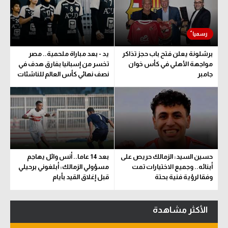
برشلونة يعلن فتح باب حجز تذاكر
يد - بعد مباراة ملحمية.. مصر
مواجهة الأهلي في كأس خوان
تخسر من إسبانيا بفارق هدف في
جامبر
نصف نهائي كأس العالم للناشئات
حسين السيد: الزمالك حريص على
بعد 14 عاما.. أنس وائل يهاجم
أبنائه.. وجميع الاختيارات تمت
مسؤولي الزمالك: أبلغوني برحيلي
وفقا لرؤية فنية بحتة
قبل إغلاق القيد بأيام
الأكثر مشاهدة