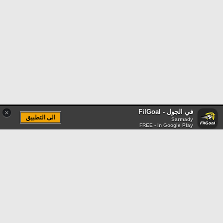
في الجول - FilGoal
×
الى التطبيق
Sarmady
FREE - In Google Play