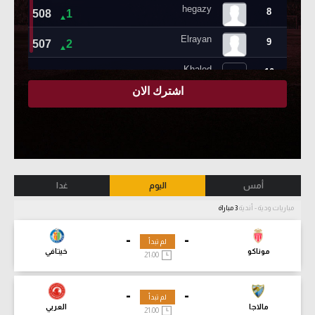
أمس
اليوم
غدا
مباريات ودية - أندية
3 مباراة
-
-
لم تبدأ
موناكو
خيتافي
21:00
-
-
لم تبدأ
مالاجا
العربي
21:00