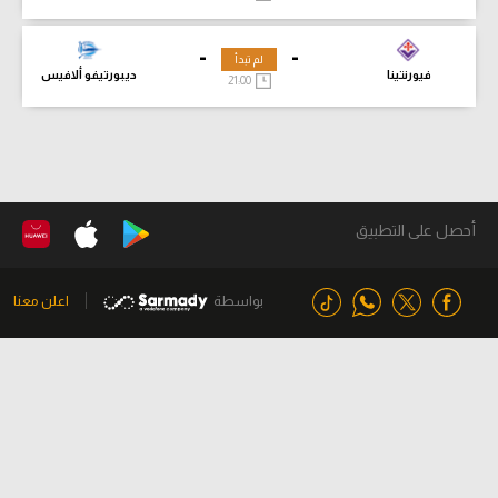
-
-
لم تبدأ
فيورنتينا
ديبورتيفو ألافيس
21:00
أحصل على التطبيق
بواسطة
اعلن معنا