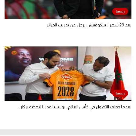
بعد 29 شهرا.. بيتكوفيتش يرحل عن تدريب الجزائر
بعدما خطف الأضواء في كأس العالم.. بوبيستا مدربا لنهضة بركان