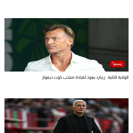
الولاية الثانية.. رينارد يعود لقيادة منتخب كوت ديفوار