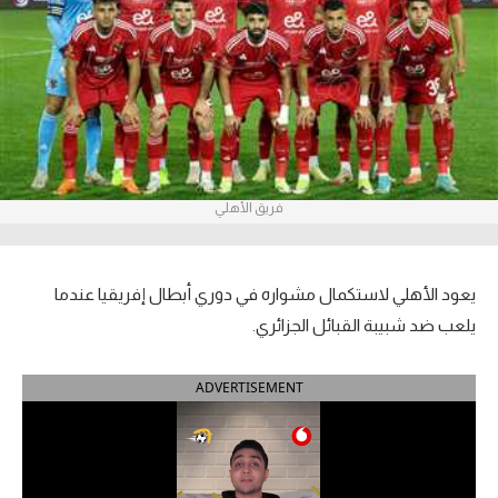
آراء حرة
ركن الألعاب
بطولات
أمريكا 2026
فريق الأهلي
الدوري المصري
الدوري الإنجليزي الممتاز
يعود الأهلي لاستكمال مشواره في دوري أبطال إفريقيا عندما
يلعب ضد شبيبة القبائل الجزائري.
الدوري الإسباني
ADVERTISEMENT
الدوري الإيطالي
الدوري الألماني
الدوري الفرنسي