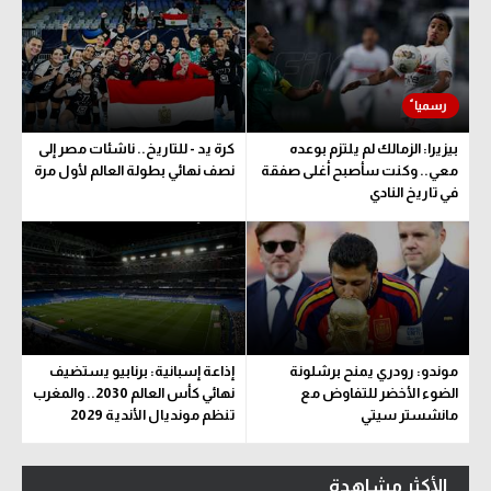
بيزيرا: الزمالك لم يلتزم بوعده
كرة يد - للتاريخ.. ناشئات مصر إلى
معي.. وكنت سأصبح أغلى صفقة
نصف نهائي بطولة العالم لأول مرة
في تاريخ النادي
موندو: رودري يمنح برشلونة
إذاعة إسبانية: برنابيو يستضيف
الضوء الأخضر للتفاوض مع
نهائي كأس العالم 2030.. والمغرب
مانشستر سيتي
تنظم مونديال الأندية 2029
الأكثر مشاهدة