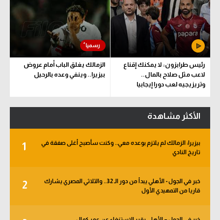
رئيس طرابزون: لا يمكنك إقناع
الزمالك يغلق الباب أمام عروض
لاعب مثل صلاح بالمال..
بيزيرا.. وينفي وعده بالرحيل
وتريزيجيه لعب دورا إيجابيا
الأكثر مشاهدة
بيزيرا: الزمالك لم يلتزم بوعده معي.. وكنت سأصبح أغلى صفقة في
1
تاريخ النادي
خبر في الجول - الأهلي يبدأ من دور الـ 32.. والثلاثي المصري يشارك
2
قاريا من التمهيدي الأول
خبر في الجول – الأهلي يقرر الاستنغاء عن عمر كمال