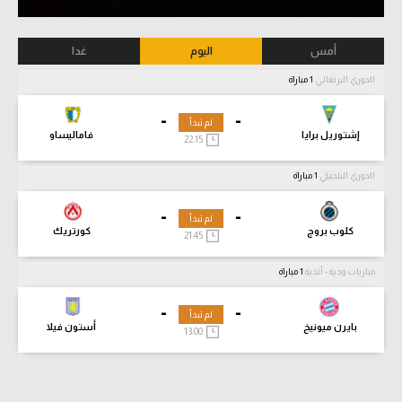
أمس
اليوم
غدا
الدوري البرتغالي
1 مباراة
-
-
لم تبدأ
إشتوريل برايا
فاماليساو
22:15
الدوري البلجيكي
1 مباراة
-
-
لم تبدأ
كلوب بروج
كورتريك
21:45
مباريات ودية - أندية
1 مباراة
-
-
لم تبدأ
بايرن ميونيخ
أستون فيلا
13:00