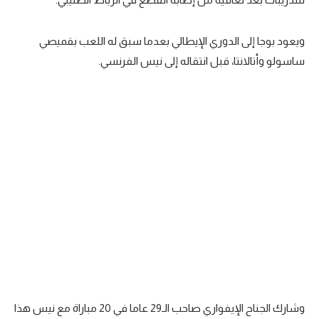
تحليل في الجول
ويعود بوجا إلى الدوري الإيطالي بعدما سبق له اللعب بقميصي
حكايات في الجول
ساسولو وأتالانتا، قبل انتقاله إلى نيس الفرنسي.
كويز في الجول
فيديو في الجول
وشارك الجناح الإيفواري صاحب الـ29 عاما في 20 مباراة مع نيس هذا