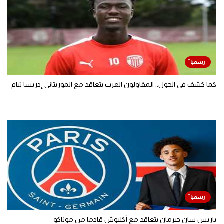
كما كشف في الجول.. المقاولون العرب يتعاقد مع الموريتاني إدريسا تيام
باريس سان جيرمان يتعاقد مع أكليوش قادما من موناكو