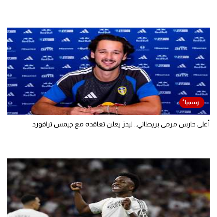
أغلى حارس مرمى بريطاني.. ليدز يعلن تعاقده مع جيمس ترافورد