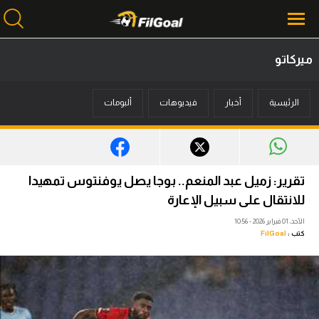
ميركاتو
محتوى إخباري
الرئيسية
أخبار
فيديوهات
ألبومات
الرئيسية
أخبار
مباريات
تقرير: زميل عبد المنعم.. بوجا يصل يوفنتوس تمهيدا
ميركاتو
للانتقال على سبيل الإعارة
الأحد، 01 فبراير 2026 - 10:56
فانتازي في الجول
كتب :
FilGoal
مسابقة التوقعات
فيديوهات
عدسات