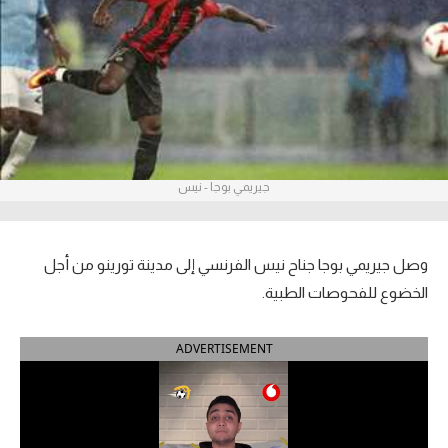
آراء حرة
ركن الألعاب
بطولات
أمريكا 2026
جيريمي بوجا - نيس
الدوري المصري
الدوري الإنجليزي الممتاز
وصل جيريمي بوجا جناح نيس الفرنسي إلى مدينة تورينو من أجل
الخضوع للفحوصات الطبية.
الدوري الإسباني
ADVERTISEMENT
الدوري الإيطالي
الدوري الألماني
الدوري الفرنسي