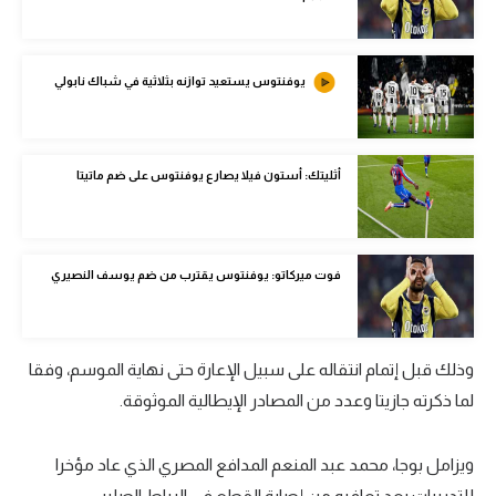
الوطن العربي
في المونديال
يوفنتوس يستعيد توازنه بثلاثية في شباك نابولي
رياضة نسائية
آسيا
أثليتك: أستون فيلا يصارع يوفنتوس على ضم ماتيتا
أمريكا
ركن الألعاب
فوت ميركاتو: يوفنتوس يقترب من ضم يوسف النصيري
أقسام خاصة
Gamers
وذلك قبل إتمام انتقاله على سبيل الإعارة حتى نهاية الموسم، وفقا
ميركاتو
لما ذكرته جازيتا وعدد من المصادر الإيطالية الموثوقة.
تحقيق في الجول
ويزامل بوجا، محمد عبد المنعم المدافع المصري الذي عاد مؤخرا
تقرير في الجول
للتدريبات بعد تعافيه من إصابة القطع في الرباط الصليبي.