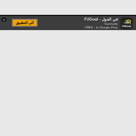
في الجول - FilGoal
×
الى التطبيق
Sarmady
FREE - In Google Play