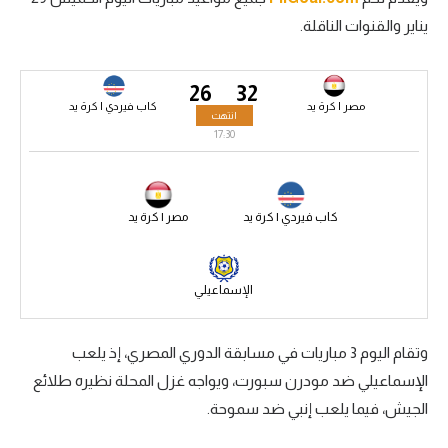
يناير والقنوات الناقلة.
سعودي في الجول
الدوري الإنجليزي
26
32
الدوري الإسباني
مصر | كرة يد
كاب فيردي | كرة يد
انتهت
17:30
دوري أبطال أوروبا
القسم الثاني
كاب فيردي | كرة يد
مصر | كرة يد
رياضات أخرى
أمم إفريقيا
الإسماعيلي
كرة السلة الأمريكية
كرة سلة
وتقام اليوم 3 مباريات في مسابقة الدوري المصري، إذ يلعب
الإسماعيلي ضد مودرن سبورت، ويواجه غزل المحلة نظيره طلائع
كرة يد
الجيش، فيما يلعب إنبي ضد سموحة.
كرة طائرة