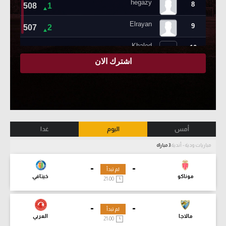
أمس
اليوم
غدا
مباريات ودية - أندية
3 مباراة
-
-
لم تبدأ
موناكو
خيتافي
21:00
-
-
لم تبدأ
مالاجا
العربي
21:00