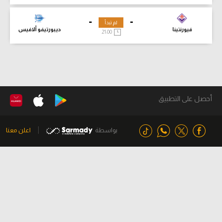
-
-
لم تبدأ
فيورنتينا
ديبورتيفو ألافيس
21:00
أحصل على التطبيق
بواسطة
اعلن معنا