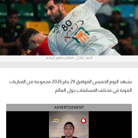
آراء حرة
ركن الألعاب
بطولات
أمريكا 2026
أحمد عادل - منتخب مصر كرة يد
الدوري المصري
الدوري الإنجليزي الممتاز
يشهد اليوم الخميس الموافق 29 يناير2026 مجموعة من المباريات
القوية في مختلف المسابقات حول العالم.
الدوري الإسباني
ADVERTISEMENT
الدوري الإيطالي
الدوري الألماني
الدوري الفرنسي