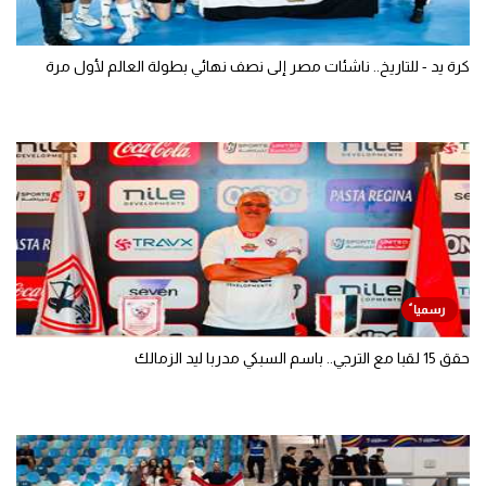
كرة يد - للتاريخ.. ناشئات مصر إلى نصف نهائي بطولة العالم لأول مرة
حقق 15 لقبا مع الترجي.. باسم السبكي مدربا ليد الزمالك