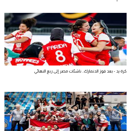
كرة يد - بعد فوز الدنمارك.. ناشئات مصر إلى ربع النهائي