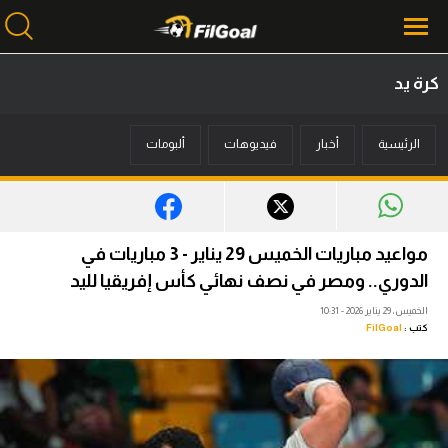
كرة يد
محتوى إخباري
الرئيسية
أخبار
فيديوهات
ألبومات
الرئيسية
أخبار
مباريات
مواعيد مباريات الخميس 29 يناير - 3 مباريات في
ميركاتو
الدوري.. ومصر في نصف نهائي كأس إفريقيا لليد
الخميس، 29 يناير 2026 - 10:31
فانتازي في الجول
كتب :
FilGoal
مسابقة التوقعات
فيديوهات
عدسات