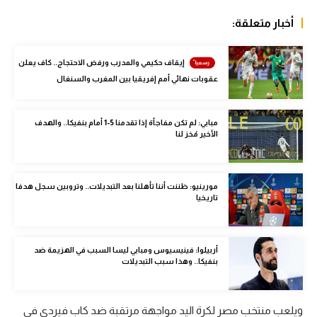
الوطن العربي
أخبار متعلقة:
في المونديال
إيقاف حكيمي والمدرب ورفض الاحتجاج.. كاف يعلن
رياضة نسائية
عقوبات نهائي أمم إفريقيا بين المغرب والسنغال
آسيا
مبابي: لم تكن مفاجأة إذا تقدمنا 5-1 أمام بنفيكا.. والهدف
أمريكا
الأخير مُخز لنا
ركن الألعاب
مورينيو: ظننت أننا تأهلنا بعد التبديلات.. وتروبين سجل هدفا
تاريخيا
أقسام خاصة
Gamers
أربيلوا: فينيسيوس ومبابي ليسا السبب في الهزيمة ضد
ميركاتو
بنفيكا.. وهذا سبب التبديلات
تحقيق في الجول
تقرير في الجول
ويلعب منتخب مصر لكرة اليد مواجهة مرتقبة ضد كاب فيردي في