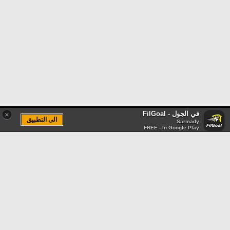
في الجول - FilGoal
×
الى التطبيق
Sarmady
FREE - In Google Play