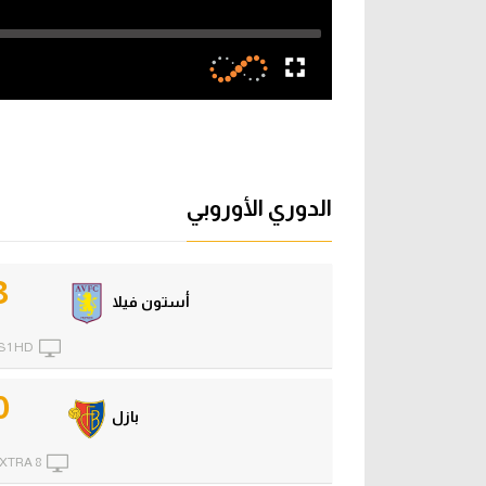
الدوري الأوروبي
3
أستون فيلا
 1 HD
0
بازل
XTRA 8