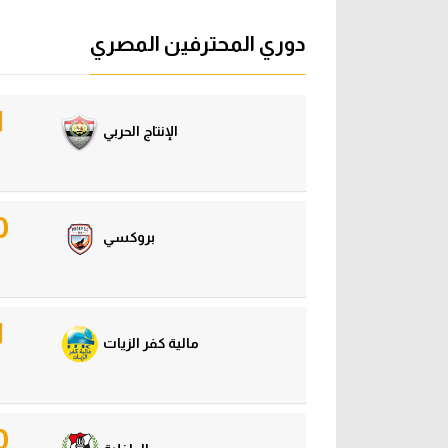
آراء حرة
الدوري ا
دوري المحترفين المصري
ركن الألعاب
دوري أبطا
1
دوري أبطا
الإنتاج الحربي
كل البطولات
0
بروكسي
1
مالية كفر الزيات
0