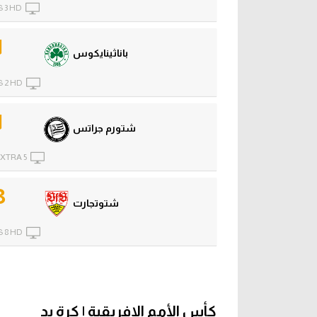
 3 HD
1
باناثينايكوس
 2 HD
1
شتورم جراتس
XTRA 5
3
شتوتجارت
 8 HD
كأس الأمم الإفريقية | كرة يد