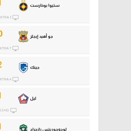
1
ستيوا بوخارست
XTRA 3
0
جو أهيد إيجلز
XTRA 7
2
جينك
XTRA 4
1
ليل
 5 HD
1
لودوجوريتس رازجراد