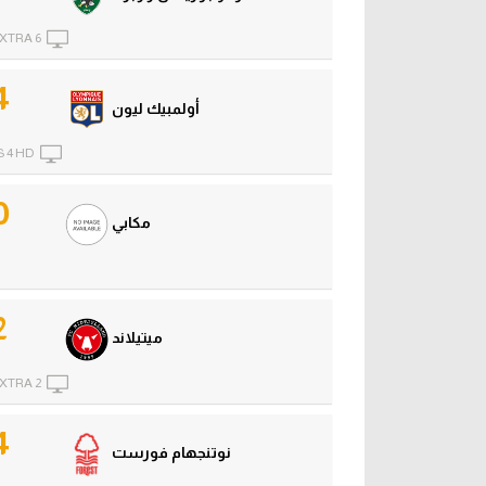
XTRA 6
4
أولمبيك ليون
 4 HD
0
مكابي
2
ميتيلاند
XTRA 2
4
نوتنجهام فورست