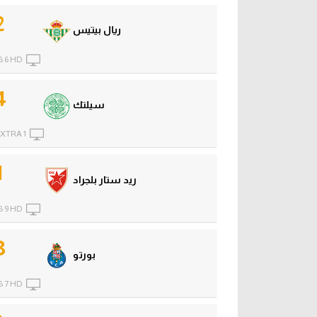
2
ريال بيتيس
 6 HD
4
سيلتك
XTRA 1
1
ريد ستار بلجراد
 9 HD
3
بورتو
 7 HD