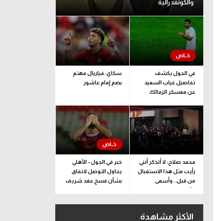
والكونفدرالية
في الجول يكشف
سكاي: فياريال مهتم
تفاصيل غياب السعيد
بضم إمام عاشور
عن معسكر الزمالك
محمد صلاح: لا أتذكر أنني
خبر في الجول - الأهلي
رأيت مثل هذا الاستقبال
يحاول التوصل لاتفاق
من قبل.. وأسعى
بشأن فسخ عقد شريف
للألقاب مع الفريق
الأكثر مشاهدة