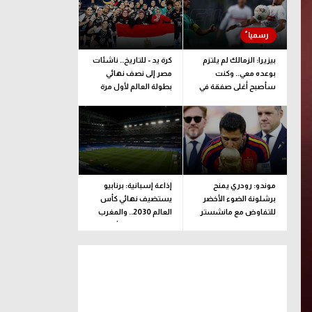
بيزيرا: الزمالك لم يلتزم
كرة يد - للتاريخ.. ناشئات
بوعده معي.. وكنت
مصر إلى نصف نهائي
سأصبح أغلى صفقة في
بطولة العالم لأول مرة
تاريخ النادي
موندو: رودري يمنح
إذاعة إسبانية: برنابيو
برشلونة الضوء الأخضر
يستضيف نهائي كأس
للتفاوض مع مانشستر
العالم 2030.. والمغرب
سيتي
تنظم مونديال الأندية
2029