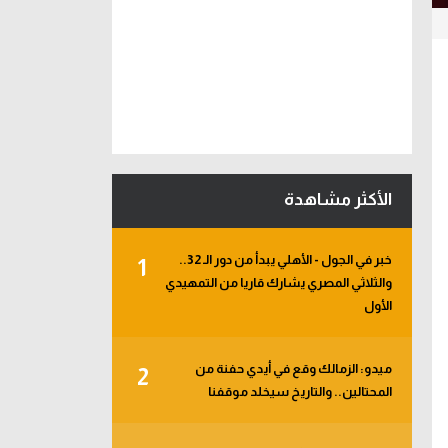
الأكثر مشاهدة
خبر في الجول - الأهلي يبدأ من دور الـ 32..
1
والثلاثي المصري يشارك قاريا من التمهيدي
الأول
ميدو: الزمالك وقع في أيدي حفنة من
2
المحتالين.. والتاريخ سيخلد موقفنا