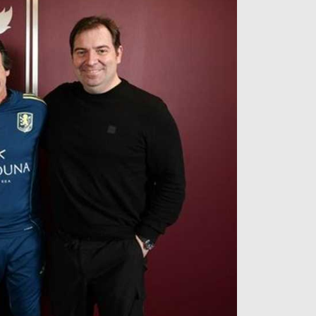
آراء حرة
الدوري ا
ركن الألعاب
دوري أبطا
دوري أبطا
كل البطولات