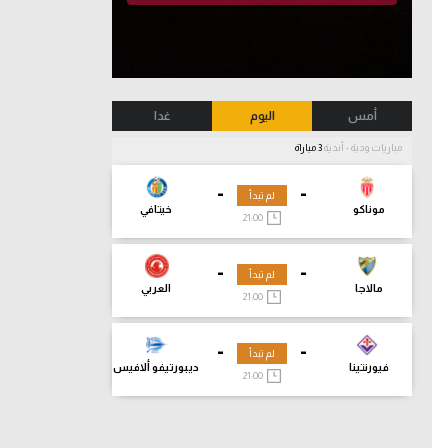
أمس
اليوم
غدا
مباريات ودية - أندية
3 مباراة
-
-
لم تبدأ
موناكو
خيتافي
21:00
-
-
لم تبدأ
مالاجا
العربي
21:00
-
-
لم تبدأ
فيورنتينا
ديبورتيفو ألافيس
21:00