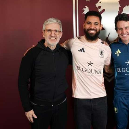
آسيا
دوري أبطال أوروبا
لسعودي للمحترفين
أمريكا
القسم الثاني
ل أوروبا
ركن الألعاب
رياضات أخرى
ل إفريقيا