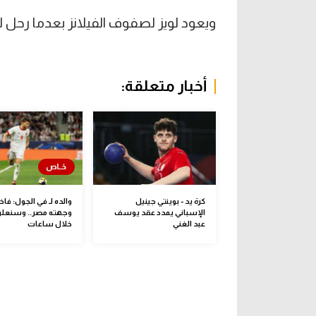
ويعود لويز لصفوف الفيلانز بعدما رحل ل
أخبار متعلقة:
كرة يد - بوينتي جينيل
والده لـ في الجول: فا
الإسباني يمدد عقد يوسف
وجهته مصر.. وسنعلن
عبد الغني
خلال ساعات