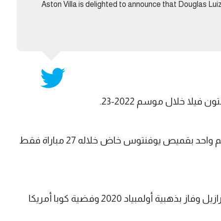
Aston Villa is delighted to announce that Douglas Luiz
يلا خلال موسم 2022-23.
واكتفى البرازيلي صاحب الـ 27 عاما بموسم واحد بقميص يوفنتوس خاض خلاله 27 مباراة فقط
ويمتلك لويز 18 مباراة بقميص منتخب البرازيل وفاز بذهبية أولمبياد 2020 وفضية كوبا أمريكا