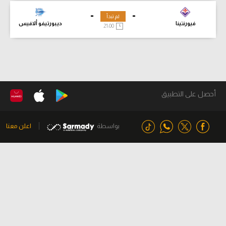
-
-
لم تبدأ
فيورنتينا
ديبورتيفو ألافيس
21:00
أحصل على التطبيق
بواسطة
اعلن معنا