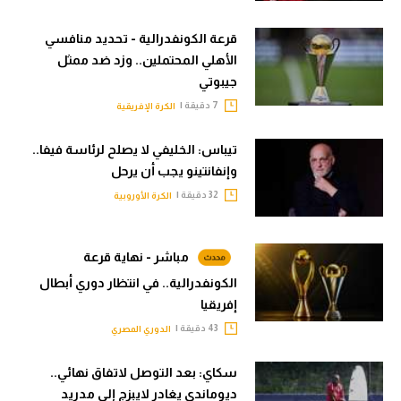
قرعة الكونفدرالية - تحديد منافسي
الأهلي المحتملين.. وزد ضد ممثل
جيبوتي
7 دقيقة |
الكرة الإفريقية
تيباس: الخليفي لا يصلح لرئاسة فيفا..
وإنفانتينو يجب أن يرحل
32 دقيقة |
الكرة الأوروبية
مباشر - نهاية قرعة
الكونفدرالية.. في انتظار دوري أبطال
إفريقيا
43 دقيقة |
الدوري المصري
سكاي: بعد التوصل لاتفاق نهائي..
ديوماندي يغادر لايبزج إلى مدريد