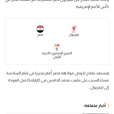
كأس الأمم الإفريقية.
سعودي في الجول
الدوري الإنجليزي
الدوري الإسباني
ليفربول
مصر
دوري أبطال أوروبا
القسم الثاني
الدوري الإنجليزي | الدرجة
الأولى
رياضات أخرى
أمم إفريقيا
ويستعد صلاح لخوض مواجهة مصر أمام نيجيريا في تمام السادسة
كرة السلة الأمريكية
مساء السبت على ملعب محمد الخامس في كازابلانكا قبل العودة
إلى ليفربول.
كرة سلة
كرة يد
أخبار متعلقة:
كرة طائرة