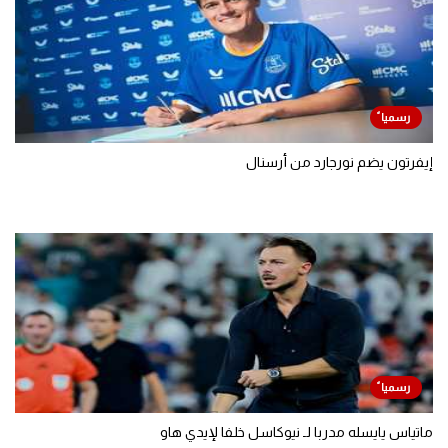
إيفرتون يضم نورجارد من أرسنال
ماتياس يايسله مدربا لـ نيوكاسل خلفا لإيدي هاو