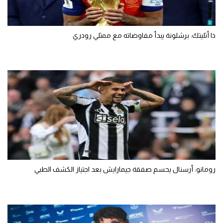
ذا أثليتك: برشلونة يبدأ مفاوضاته مع ممثلي رودري
رومانو: أرسنال يحسم صفقة جيمارايش بعد اجتياز الكشف الطبي