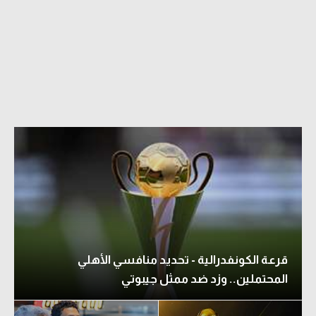
قرعة الكونفدرالية - تحديد منافسي الأهلي
المحتملين.. وزد ضد ممثل جيبوتي