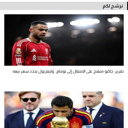
نرشح لكم
تقرير: جاكبو منفتح على الانتقال إلى توتنام.. وليفربول يحدد سعر بيعه