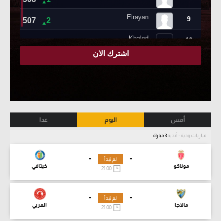
أمس
اليوم
غدا
مباريات ودية - أندية
3 مباراة
-
-
لم تبدأ
موناكو
خيتافي
21:00
-
-
لم تبدأ
مالاجا
العربي
21:00