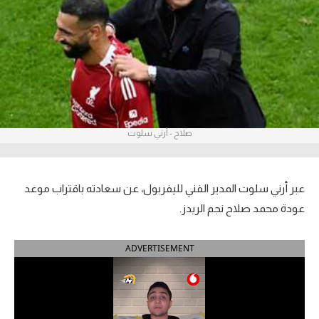
آراء حرة
ركن الألعاب
بطولات
أمريكا 2026
صلاح - أرني سلوت
الدوري المصري
الدوري الإنجليزي الممتاز
عبر أرني سلوت المدير الفني لليفربول، عن سعادته باقتراب موعد
عودة محمد صلاح نجم الريدز.
الدوري الإسباني
ADVERTISEMENT
الدوري الإيطالي
الدوري الألماني
الدوري الفرنسي