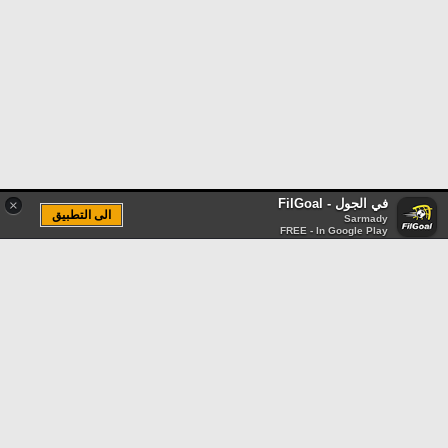
في الجول - FilGoal
×
الى التطبيق
Sarmady
FREE - In Google Play