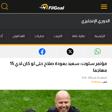
الدوري الإنجليزي
محتوى إخباري
الرئيسية
نظرة عامة
الترتيب
مباريات
الهدافون
أخب
الرئيسية
أخبار
مباريات
مؤتمر سلوت: سعيد بعودة صلاح حتى لو كان لدي 15
ميركاتو
مهاجما
الجمعة، 16 يناير 2026 - 15:23
فانتازي في الجول
كتب :
FilGoal
مسابقة التوقعات
فيديوهات
عدسات