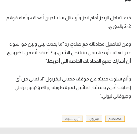
فيما تعادل الريدز أمام ليدز وأرسنال سلبيا دون أهداف، وأمام فولام
2-2 بالدوري.
وعن تفاصيل محادثاته مع صلاح، رد "ما يحدث بيني وبين مو، سواء
عبر الهاتف أو هنا، يبقى بيننا نحن الاثنين، ولا أعتقد أنه من الضروري
أن أشارك جميع المحادثات الخاصة التي أجريها."
وأتم سلوت حديثه عن موقف مصابي ليفربول "لا نعاني من أي
إصابات أخرى باستثناء الغائبين لفترة طويلة إيزاك وكونور برادلي
وجيوفاني ليوني."
محمد صلاح
ليفربول
أرني سلوت