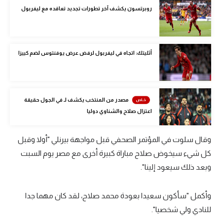
روبرتسون يكشف آخر تطورات تجديد تعاقده مع ليفربول
الوطن العربي
في المونديال
رياضة نسائية
أثليتك: اتجاه في ليفربول لرفض عرض يوفنتوس لضم كييزا
آسيا
أمريكا
مصدر من المنتخب يكشف لـ في الجول حقيقة
ركن الألعاب
اعتزال صلاح والشناوي دوليا
وقال سلوت في المؤتمر الصحفي قبل مواجهة بيرنلي "أولا وقبل
أقسام خاصة
كل شيء سيخوض صلاح مباراة كبيرة أخرى مع مصر يوم السبت
Gamers
وبعد ذلك سيعود إلينا".
ميركاتو
وأكمل "سأكون سعيدا بعودة محمد صلاح، لقد كان مهما جدا
تحقيق في الجول
للنادي ولي شخصيا".
تقرير في الجول