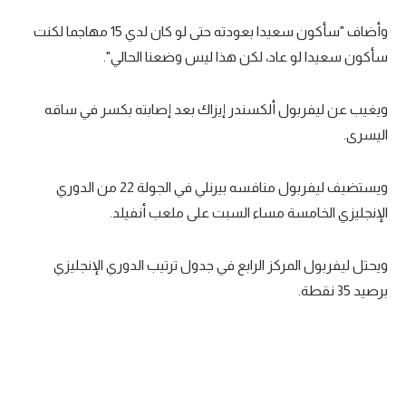
تحليل في الجول
وأضاف "سأكون سعيدا بعودته حتى لو كان لدي 15 مهاجما لكنت
سأكون سعيدا لو عاد، لكن هذا ليس وضعنا الحالي".
حكايات في الجول
كويز في الجول
ويغيب عن ليفربول ألكسندر إيزاك بعد إصابته بكسر في ساقه
اليسرى.
فيديو في الجول
ويستضيف ليفربول منافسه بيرنلي في الجولة 22 من الدوري
الإنجليزي الخامسة مساء السبت على ملعب أنفيلد.
ويحتل ليفربول المركز الرابع في جدول ترتيب الدوري الإنجليزي
برصيد 35 نقطة.