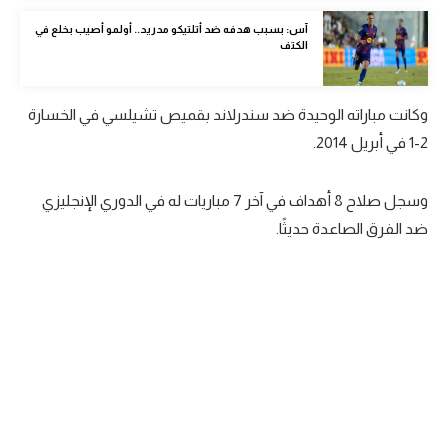
الوطن العربي
آس: بسبب هدفه ضد أتلتيكو مدريد.. أولمو أصيب بخلع في
الكتف
في المونديال
رياضة نسائية
وكانت مباراته الوحيدة ضد سندرلاند بقميص تشيلسي في الخسارة
آسيا
2-1 في أبريل 2014.
أمريكا
وسجل صلاح 8 أهداف في آخر 7 مباريات له في الدوري الإنجليزي
ركن الألعاب
ضد الفرق الصاعدة حديثًا.
أقسام خاصة
Gamers
ميركاتو
تحقيق في الجول
تقرير في الجول