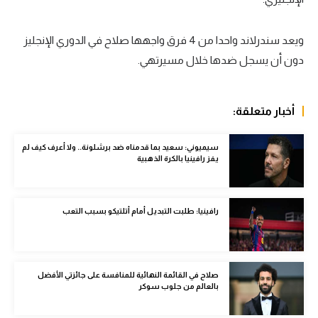
سعودي في الجول
ويعد سندرلاند واحدا من 4 فرق واجهها صلاح في الدوري الإنجليز
الدوري الإنجليزي
دون أن يسجل ضدها خلال مسيرتهي.
الدوري الإسباني
دوري أبطال أوروبا
أخبار متعلقة:
القسم الثاني
سيميوني: سعيد بما قدمناه ضد برشلونة.. ولا أعرف كيف لم
يفز رافينيا بالكرة الذهبية
رياضات أخرى
أمم إفريقيا
رافينيا: طلبت التبديل أمام أتلتيكو بسبب التعب
كرة السلة الأمريكية
كرة سلة
كرة يد
صلاح في القائمة النهائية للمنافسة على جائزتي الأفضل
بالعالم من جلوب سوكر
كرة طائرة