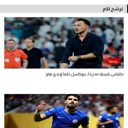
نرشح لكم
ماتياس يايسله مدربا لـ نيوكاسل خلفا لإيدي هاو