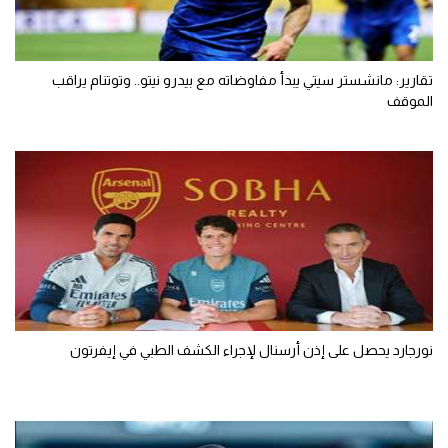
تقارير: مانشستر سيتي يبدأ مفاوضاته مع بيدرو نيتو.. وتوتنام يراقب
الموقف
نورجارد يحصل على إذن أرسنال لإجراء الكشف الطبي في إيفرتون