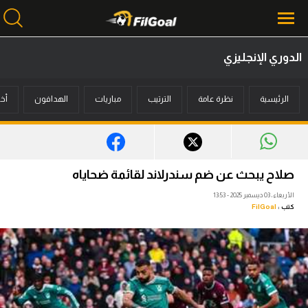
الدوري الإنجليزي
محتوى إخباري
الرئيسية
نظرة عامة
الترتيب
مباريات
الهدافون
أخب
الرئيسية
أخبار
مباريات
صلاح يبحث عن ضم سندرلاند لقائمة ضحاياه
ميركاتو
الأربعاء، 03 ديسمبر 2025 - 13:53
كتب :
FilGoal
فانتازي في الجول
مسابقة التوقعات
فيديوهات
عدسات