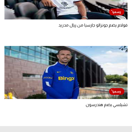
فولام يضم جونزالو جارسيا من ريال مدريد
تشيلسي يضم هندرسون