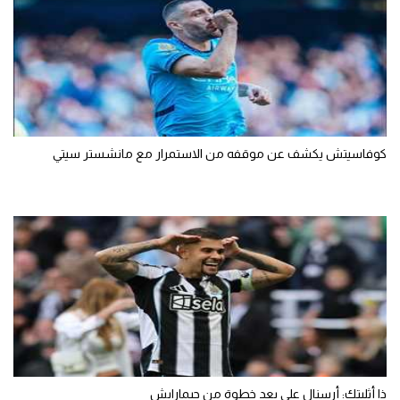
كوفاسيتش يكشف عن موقفه من الاستمرار مع مانشستر سيتي
ذا أثليتك: أرسنال على بعد خطوة من جيمارايش