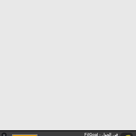
في الجول - FilGoal
×