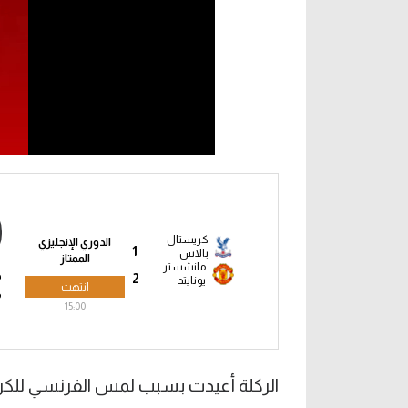
كريستال
الدوري الإنجليزي
1
بالاس
الممتاز
مانشستر
ج
2
يونايتد
انتهت
م
15:00
الركلة أعيدت بسبب لمس الفرنسي للكرة م