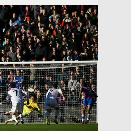
آراء حرة
الدوري ا
ركن الألعاب
دوري أبطا
دوري أبطا
كل البطولات