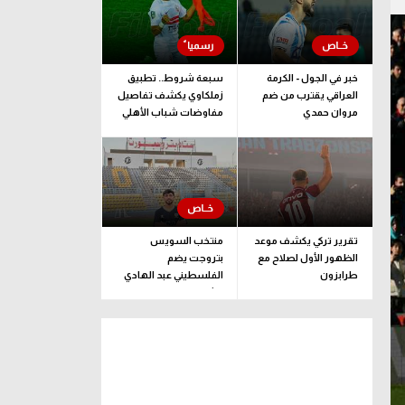
خبر في الجول - الكرمة
سبعة شروط.. تطبيق
العراقي يقترب من ضم
زملكاوي يكشف تفاصيل
مروان حمدي
مفاوضات شباب الأهلي
لضم بيزيرا قبل غلق
الملف
تقرير تركي يكشف موعد
منتخب السويس
الظهور الأول لصلاح مع
بتروجت يضم
طرابزون
الفلسطيني عبد الهادي
راشد