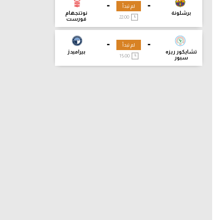
-
-
لم تبدأ
برشلونة
نوتنجهام
22:00
فورست
-
-
لم تبدأ
تشايكور ريزه
بيراميدز
15:00
سبور