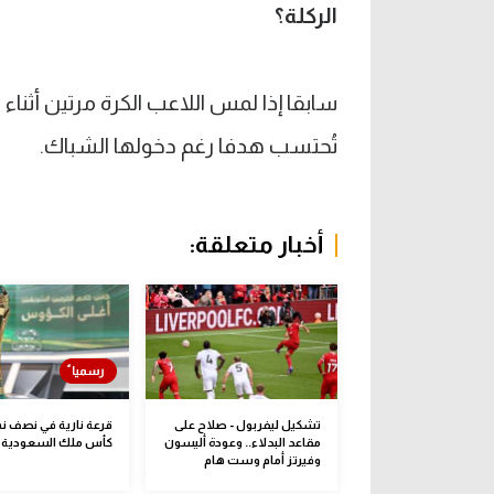
الركلة؟
سابقا إذا لمس اللاعب الكرة مرتين أثناء 
تُحتسب هدفا رغم دخولها الشباك.
أخبار متعلقة:
تشكيل ليفربول - صلاح على
قرعة نارية في نصف ن
مقاعد البدلاء.. وعودة أليسون
كأس ملك السعودية
وفيرتز أمام وست هام