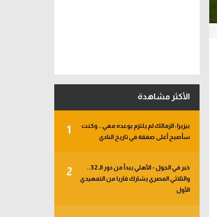
الأكثر مشاهدة
بيزيرا: الزمالك لم يلتزم بوعده معي.. وكنت
1
سأصبح أغلى صفقة في تاريخ النادي
خبر في الجول - الأهلي يبدأ من دور الـ 32..
2
والثلاثي المصري يشارك قاريا من التمهيدي
الأول