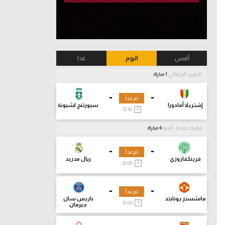
أمس
اليوم
غدا
الدوري البرتغالي
1 مباراة
-
-
لم تبدأ
إشتريلا أمادورا
سبورتنج لشبونة
22:30
مباريات ودية - أندية
4 مباراة
-
-
لم تبدأ
فرينكفاروزي
ريال مدريد
20:00
-
-
لم تبدأ
مانشستر يونايتد
باريس سان
18:00
جيرمان