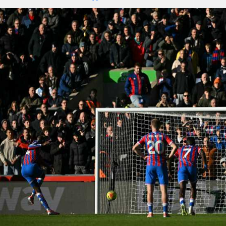
آسيا
دوري أبطال أوروبا
لسعودي للمحترفين
أمريكا
القسم الثاني
ل أوروبا
ركن الألعاب
رياضات أخرى
ل إفريقيا