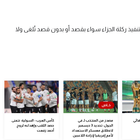
تنفيذ ركلة الجزاء سواء بقصد أو بدون قصد تُلغى ولا
هائي
مصدر من المنتخب لـ في
كأس العرب - السولية: نتمنى
الجول: تحديد 3 ديسمبر
حصد اللقب وإهداءه لروح
لانطلاق معسكر الاستعداد
أحمد رفعت
لأمم إفريقيا لإراحة اللاعبين