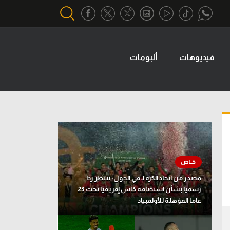
فيديوهات
ألبومات
أقسام خاصة
Gamers
يكية
ميركاتو
تحقيق في الجول
تقرير في الجول
تحليل في الجول
مصدر من اتحاد الكرة لـ في الجول: ننتظر ردا
حكايات في الجول
رسميا بشأن استضافة كأس إفريقيا تحت 23
عاما المؤهلة للأولمبياد
كويز في الجول
فيديو في الجول