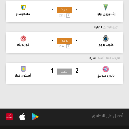
-
-
لم تبدأ
إشتوريل برايا
فاماليساو
22:15
الدوري البلجيكي
1 مباراة
-
-
لم تبدأ
كلوب بروج
كورتريك
21:45
مباريات ودية - أندية
1 مباراة
1
2
انتهت
بايرن ميونيخ
أستون فيلا
أحصل على التطبيق