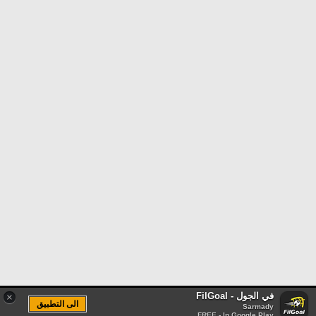
في الجول - FilGoal
×
الى التطبيق
Sarmady
FREE - In Google Play