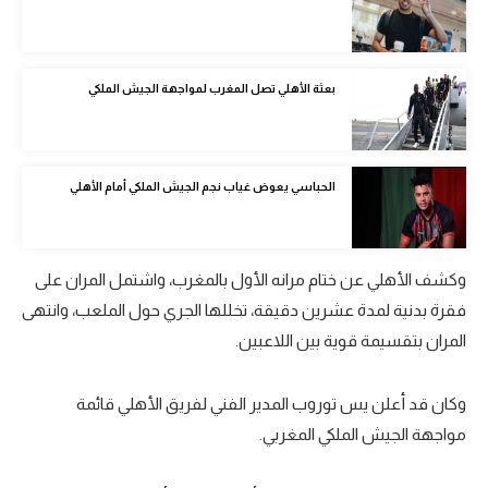
الوطن العربي
في المونديال
بعثة الأهلي تصل المغرب لمواجهة الجيش الملكي
رياضة نسائية
آسيا
الحباسي يعوض غياب نجم الجيش الملكي أمام الأهلي
أمريكا
ركن الألعاب
وكشف الأهلي عن ختام مرانه الأول بالمغرب، واشتمل المران على
فقرة بدنية لمدة عشرين دقيقة، تخللها الجري حول الملعب، وانتهى
أقسام خاصة
المران بتقسيمة قوية بين اللاعبين.
Gamers
ميركاتو
وكان قد أعلن يس توروب المدير الفني لفريق الأهلي قائمة
تحقيق في الجول
مواجهة الجيش الملكي المغربي.
تقرير في الجول