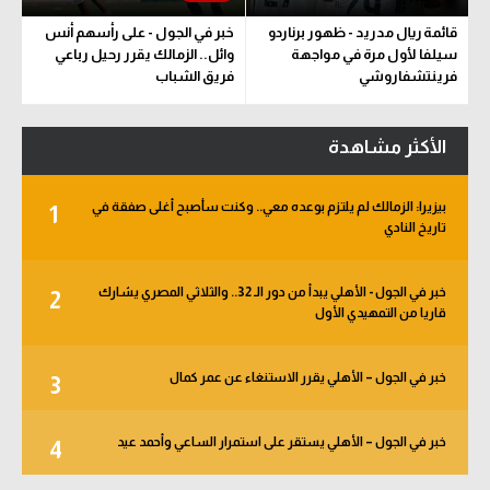
قائمة ريال مدريد - ظهور برناردو
خبر في الجول - على رأسهم أنس
سيلفا لأول مرة في مواجهة
وائل.. الزمالك يقرر رحيل رباعي
فرينتشفاروشي
فريق الشباب
الأكثر مشاهدة
بيزيرا: الزمالك لم يلتزم بوعده معي.. وكنت سأصبح أغلى صفقة في
1
تاريخ النادي
خبر في الجول - الأهلي يبدأ من دور الـ 32.. والثلاثي المصري يشارك
2
قاريا من التمهيدي الأول
خبر في الجول – الأهلي يقرر الاستنغاء عن عمر كمال
3
خبر في الجول – الأهلي يستقر على استمرار الساعي وأحمد عيد
4