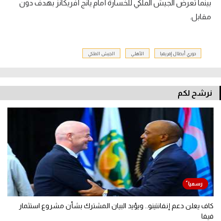
بينما تعرض الجيش الملكي للخسارة أمام يانج أفريكانز بهدف دون
مقابل.
دوري أبطال إفريقيا
الأهلي
الجيش الملكي
نرشح لكم
كاف يعلن دعم إنفانتينو.. ويؤيد البيان المشترك بشأن مشروع استثمار
فيفا