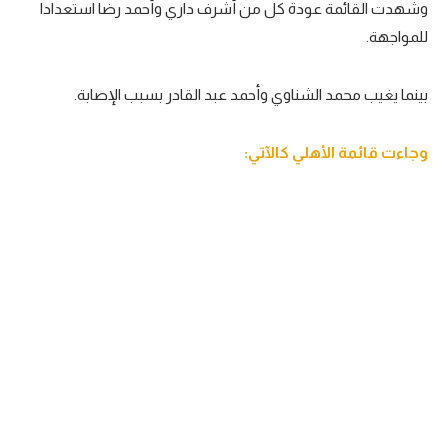
وشهدت القائمة عودة كل من أشرف داري وأحمد رضا استعدادا
تحليل في الجول
للمواجهة.
حكايات في الجول
بينما يغيب محمد الشناوي وأحمد عبد القادر بسبب الإصابة.
كويز في الجول
فيديو في الجول
وجاءت قائمة الأهلي كالآتي: