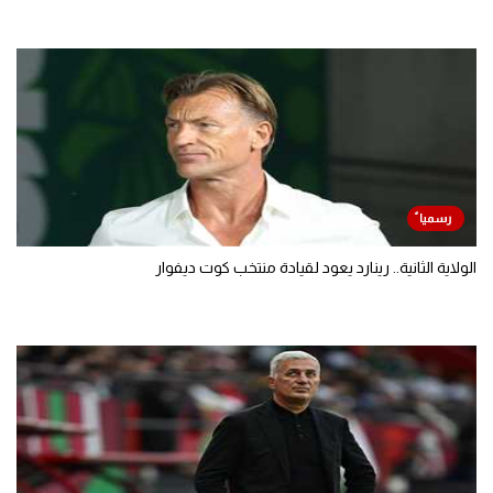
الولاية الثانية.. رينارد يعود لقيادة منتخب كوت ديفوار