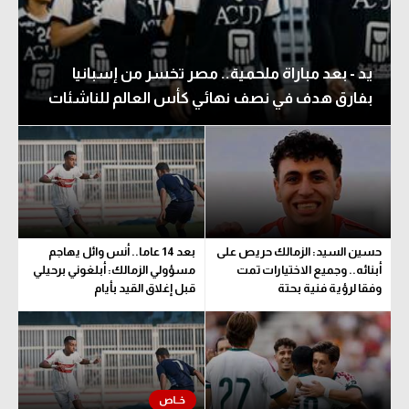
يد - بعد مباراة ملحمية.. مصر تخسر من إسبانيا
بفارق هدف في نصف نهائي كأس العالم للناشئات
حسين السيد: الزمالك حريص على
بعد 14 عاما.. أنس وائل يهاجم
أبنائه.. وجميع الاختيارات تمت
مسؤولي الزمالك: أبلغوني برحيلي
وفقا لرؤية فنية بحتة
قبل إغلاق القيد بأيام