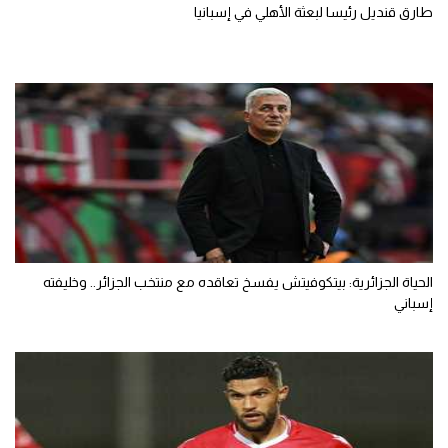
طارق قنديل رئيسا لبعثة الأهلي في إسبانيا
الحياة الجزائرية: بيتكوفيتش يفسخ تعاقده مع منتخب الجزائر.. وخليفته
إسباني