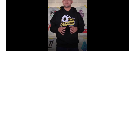
الدوري السعودي للمحترفين
دوري أبطال أوروبا
دوري أبطال إفريقيا
كل البطولات
أقسام
الكرة المصرية
الدوري المصري
الكرة الأوروبية
الكرة الإفريقية
منتخب مصر