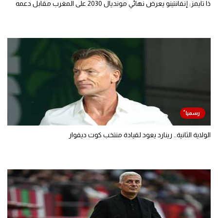
ذا تايمز: إنفانتينو يعرض نهائي مونديال 2030 على المغرب مقابل دعمه
الولاية الثانية.. رينارد يعود لقيادة منتخب كوت ديفوار