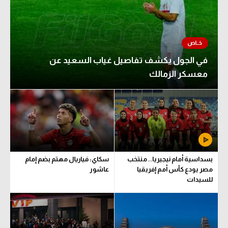
في الجول يكشف تفاصيل غياب السعيد عن
معسكر الزمالك
بسداسية أمام نيجيريا.. منتخب
سكاي: فياريال مهتم بضم إمام
مصر يودع كأس أمم إفريقيا
عاشور
للسيدات