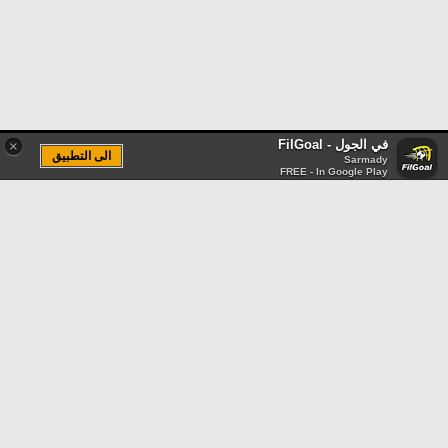
في الجول - FilGoal
×
الى التطبيق
Sarmady
FREE - In Google Play