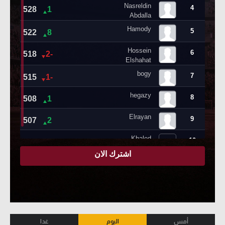
أمس
اليوم
غدا