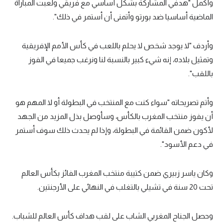
وأكمل "هدفي المشاركة بشكل أساسي مع فريقي ولعبت المباراة
تحليل في الجول
الماضية أساسيا ضد بورتو وأتمنى أن أستمر في ذلك".
حكايات في الجول
وأردف "لا يوجد شخص لا يحلم باللعب في كأس الأمم الإفريقية
كويز في الجول
وتمثيل بلاده، إنه شيء كبير بالنسبة لنا ونرغب جميعا في الفوز
باللقب".
فيديو في الجول
وأتم تصريحاته "سواء كنت مع المنتخب في البطولة أو لا المهم هو
أن يفوز منتخب المغرب بالكأس، وسأوصل بذل المزيد من الجهد
لأكون ضمن القائمة في البطولة، وإذا لم يحدث ذلك سوف أستمر
في دعم الأسود".
وكان ياسر زبيري ضمن كتيبة منتخب المغرب الفائز بكأس العالم
تحت 20 سنة في تشيلي بالتغلب في النهائي على الأرجنتين.
وحصل الجناح المغربي الشاب على لقب هداف كأس العالم للشباب.