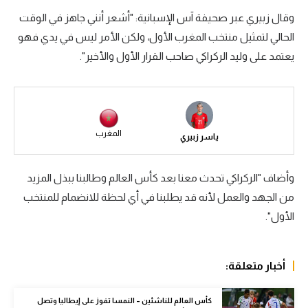
وقال زبيري عبر صحيفة آس الإسبانية: "أشعر أنني جاهز في الوقت
سعودي في الجول
الحالي لتمثيل منتخب المغرب الأول، ولكن الأمر ليس في يدي فهو
الدوري الإنجليزي
يعتمد على وليد الركراكي صاحب القرار الأول والأخير".
الدوري الإسباني
دوري أبطال أوروبا
القسم الثاني
المغرب
ياسر زبيري
رياضات أخرى
وأضاف "الركراكي تحدث معنا بعد كأس العالم وطالبنا ببذل المزيد
أمم إفريقيا
من الجهد والعمل لأنه قد يطلبنا في أي لحظة للانضمام للمنتخب
كرة السلة الأمريكية
الأول".
كرة سلة
أخبار متعلقة:
كرة يد
كرة طائرة
كأس العالم للناشئين – النمسا تفوز على إيطاليا وتصل