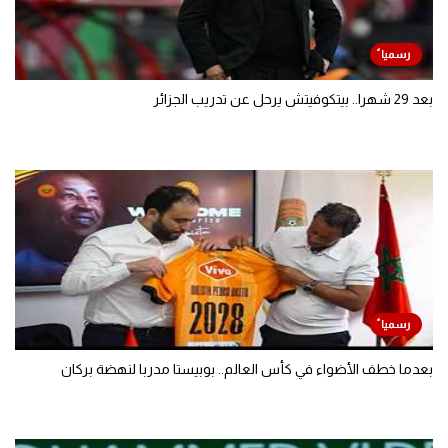
بعد 29 شهرا.. بيتكوفيتش يرحل عن تدريب الجزائر
بعدما خطف الأضواء في كأس العالم.. بوبيستا مدربا لنهضة بركان