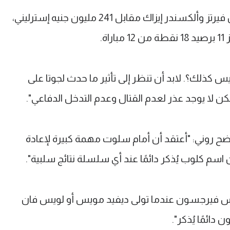
وبعد صيف حافل بصفقات مثل فلوريان فيرتز وألكسندر إيزاك مقابل 241 مليون جنيه إسترليني،
ة.
 كذلك؟. لابد أن تنظر إلى تأثير ما حدث لجوتا على
لكن لا يوجد عذر لعدم القتال وعدم التدخل الدفاعي".
ح روني: "أعتقد أن أمام سلوت مهمة كبيرة لإعادة
 اسم كلوب يُذكر دائمًا عند أي سلسلة نتائج سلبية".
س فيرجسون عندما تولى ديفيد مويس أو لويس فان
ائمًا يُذكر".