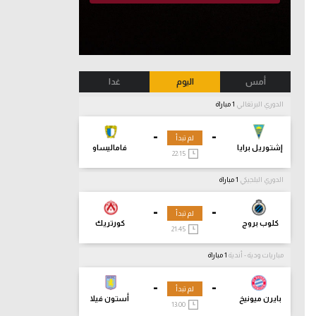
أمس
اليوم
غدا
الدوري البرتغالي
1 مباراة
-
-
لم تبدأ
إشتوريل برايا
فاماليساو
22:15
الدوري البلجيكي
1 مباراة
-
-
لم تبدأ
كلوب بروج
كورتريك
21:45
مباريات ودية - أندية
1 مباراة
-
-
لم تبدأ
بايرن ميونيخ
أستون فيلا
13:00