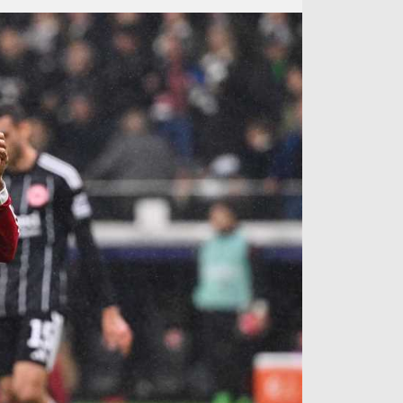
آراء حرة
الدوري ا
ركن الألعاب
دوري أبطا
دوري أبطا
كل البطولات