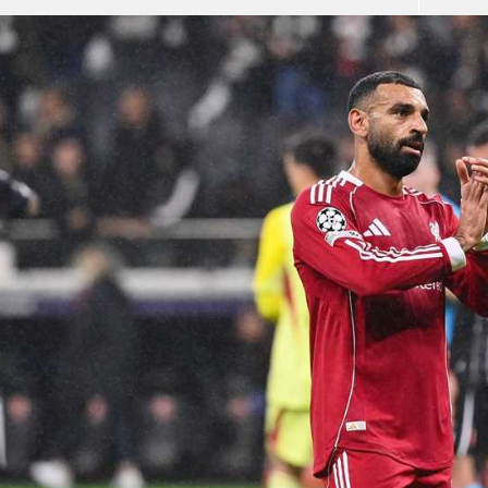
آسيا
دوري أبطال أوروبا
لسعودي للمحترفين
أمريكا
القسم الثاني
ل أوروبا
ركن الألعاب
رياضات أخرى
ل إفريقيا