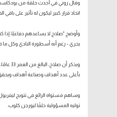
وقال روني في أحدث حلقة من بودكاست
اتخاذ قرار كبير ليكون له تأثير على باقي ال
وأوضح "صلاح لا يساعدهم دفاعيًا، إذا كنت
يجري - رغم أنه أسطورة النادي وكل ما فع
ويذكر أن 
بأعلى عدد أهداف وصناعة أهداف ويحقق
وساهم مستواه الرائع في تتويج ليفرب
توليه المسؤولية خلفًا ليورجن كلوب.