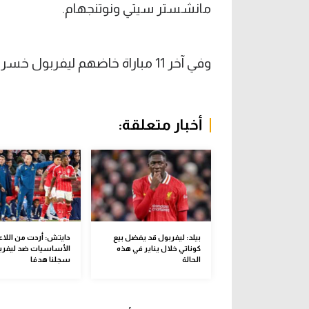
مانشستر سيتي ونوتنجهام.
وفي آخر 11 مباراة خاضهم ليفربول خسر 8 وفاز في 3 فقط.
أخبار متعلقة:
بيلد: ليفربول قد يفضل بيع
دايتش: أردت من اللاعب
كوناتي خلال يناير في هذه
الأساسيات ضد ليفربو
الحالة
سجلنا هدفا