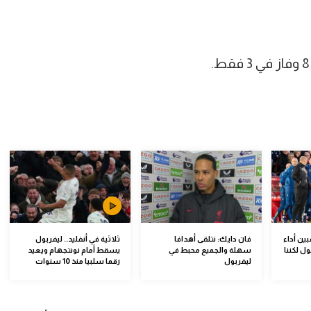
ين أداء
فان دايك: نتلقى أهدافا
ثلاثية في أنفليد.. ليفربول
ل لكننا
سهلة والجميع محبط في
يسقط أمام نونتجهام ويعيد
ليفربول
رقما سلبيا منذ 10 سنوات