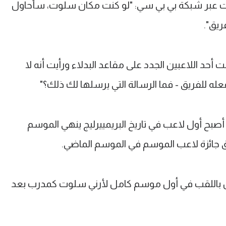
 عبر شبكة بي بي سي: "لو كنت مكان سلوت، سأحاول
فريق".
 أحد اللاعبين الجدد على مقاعد البدلاء ورأيت أنه لا
له للفريق - فما الرسالة التي يرسلها لك ذلك؟"
صلاح، البالغ من العمر 33 عامًا، أصبح أول لاعب في تاريخ البريمييرليج ينهي الموسم
 جائزة لاعب الموسم في الموسم الماضي.
ول باللقب في أول موسم كامل لأرني سلوت كمدرب بعد