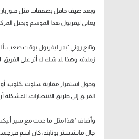
يعاني ليفربول هذا الموسم ويحتل المركز 11 برصيد 18 نقطة من 12 مبارا
وتابع روني "يمر ليفربول بوقت صعب، أليس
زملائه، وهذا بلا شك له أثر على الفريق. 
وحول استمرار مقارنة سلوت بكلوب، أوض
الفريق إلى طريق الانتصارات. المشكلة أن
وأضاف "هذا مثل ما حدث مع سير أليك
جال مانشستر يونايتد، كان اسم فيرجسون د