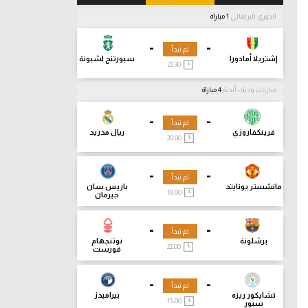
الدوري البرتغالي
1 مباراة
-
-
لم تبدأ
إشتريلا أمادورا
سبورتنج لشبونة
22:30
مباريات ودية - أندية
4 مباراة
-
-
لم تبدأ
فرينكفاروزي
ريال مدريد
20:00
-
-
لم تبدأ
مانشستر يونايتد
باريس سان
18:00
جيرمان
-
-
لم تبدأ
برشلونة
نوتنجهام
22:00
فورست
-
-
لم تبدأ
تشايكور ريزه
بيراميدز
15:00
سبور