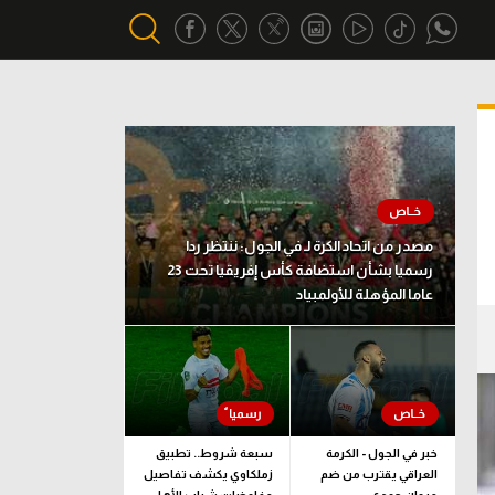
أقسام خاصة
Gamers
يكية
ميركاتو
مصدر من اتحاد الكرة لـ في الجول: ننتظر ردا
تحقيق في الجول
رسميا بشأن استضافة كأس إفريقيا تحت 23
عاما المؤهلة للأولمبياد
تقرير في الجول
تحليل في الجول
حكايات في الجول
كويز في الجول
خبر في الجول - الكرمة
سبعة شروط.. تطبيق
العراقي يقترب من ضم
زملكاوي يكشف تفاصيل
فيديو في الجول