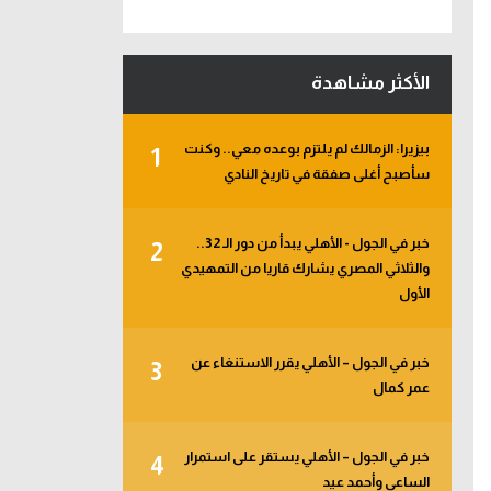
الأكثر مشاهدة
بيزيرا: الزمالك لم يلتزم بوعده معي.. وكنت
1
سأصبح أغلى صفقة في تاريخ النادي
خبر في الجول - الأهلي يبدأ من دور الـ 32..
2
والثلاثي المصري يشارك قاريا من التمهيدي
الأول
خبر في الجول – الأهلي يقرر الاستنغاء عن
3
عمر كمال
خبر في الجول – الأهلي يستقر على استمرار
4
الساعي وأحمد عيد