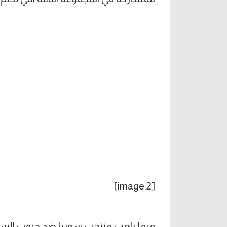
[image:2]
فيما يلعب منتخب سوريا ضد جنوب الس