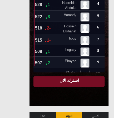
أمس
اليوم
غدا