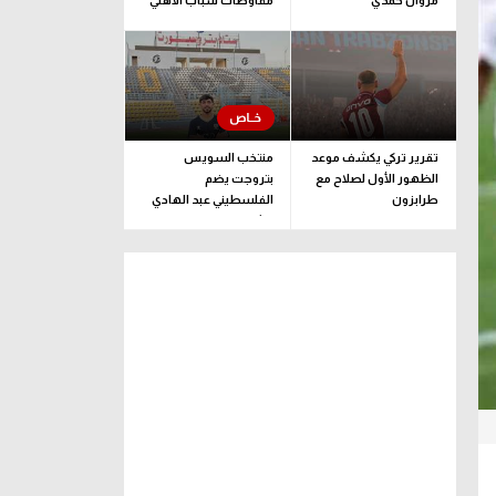
مروان حمدي
مفاوضات شباب الأهلي
لضم بيزيرا قبل غلق
الملف
تقرير تركي يكشف موعد
منتخب السويس
الظهور الأول لصلاح مع
بتروجت يضم
طرابزون
الفلسطيني عبد الهادي
راشد