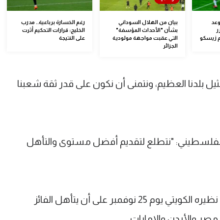
وعد
بيان من الهلال السوداني
رغم الخسارة برباعية.. مدرب
ر
بشأن "الأحداث المؤسفة"
الخليج: قرارات التحكيم أثرت
م زيسكو
التي عقبت مواجهة مولودية
على النتيجة
الجزائر
 بلدنا العظيم، ونتمنى أن نكون على قدر ثقة شعبنا
 الفلسطيني: "نتطلع لتقديم أفضل مستوى والتأهل
يوم الثلاثاء، سيلتقي منتخب موريتانيا مع نظيره الكويتي يوم 25 نوفمبر على أن يتأهل الفائز
مصر والأردن والإمارات.