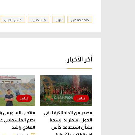
حامد حمدان
ليبيا
فلسطين
كأس العرب
أخر الأخبار
مصدر من اتحاد الكرة لـ في
منتخب السويس بت
الجول: ننتظر ردا رسميا
يضم الفلسطيني عب
بشأن استضافة كأس
الهادي راشد
إفريقيا تحت 23 عاما