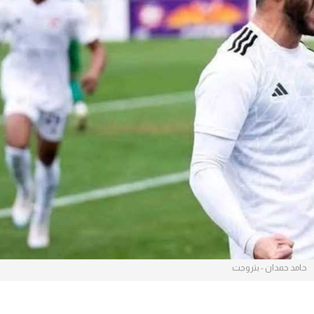
آسيا
دوري أبطال أوروبا
لسعودي للمحترفين
أمريكا
القسم الثاني
ل أوروبا
ركن الألعاب
رياضات أخرى
ل إفريقيا
حامد حمدان - بتروجت