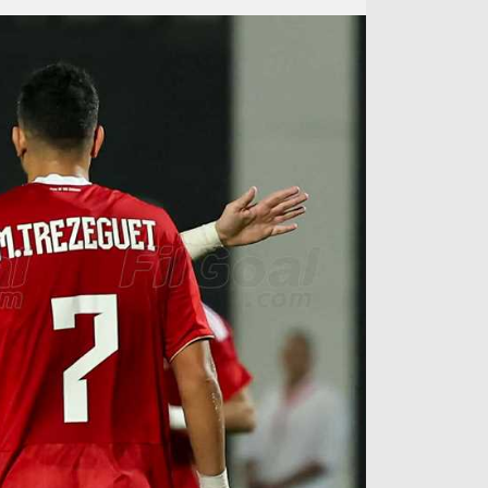
آراء حرة
الدوري ا
ركن الألعاب
دوري أبطا
دوري أبطا
كل البطولات