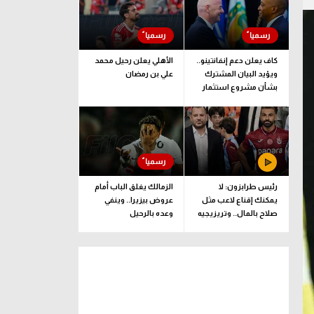
كاف يعلن دعم إنفانتينو..
الأهلي يعلن رحيل محمد
ويؤيد البيان المشترك
علي بن رمضان
بشأن مشروع استثمار
فيفا
رئيس طرابزون: لا
الزمالك يغلق الباب أمام
يمكنك إقناع لاعب مثل
عروض بيزيرا.. وينفي
صلاح بالمال.. وتريزيجيه
وعده بالرحيل
لعب دورا إيجابيا