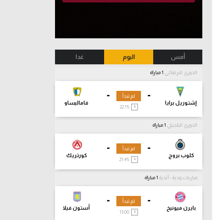
أمس
اليوم
غدا
الدوري البرتغالي
1 مباراة
-
-
لم تبدأ
إشتوريل برايا
فاماليساو
22:15
الدوري البلجيكي
1 مباراة
-
-
لم تبدأ
كلوب بروج
كورتريك
21:45
مباريات ودية - أندية
1 مباراة
-
-
لم تبدأ
بايرن ميونيخ
أستون فيلا
13:00