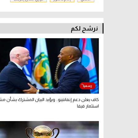
نرشح لكم
كاف يعلن دعم إنفانتينو.. ويؤيد البيان المشترك بشأن م
استثمار فيفا