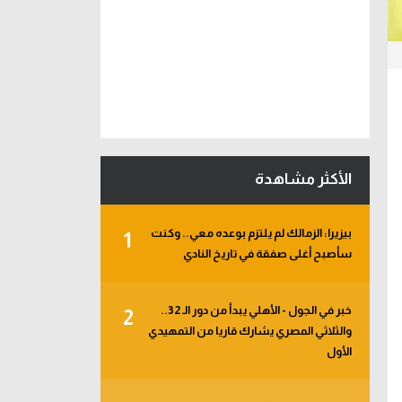
الأكثر مشاهدة
بيزيرا: الزمالك لم يلتزم بوعده معي.. وكنت
1
سأصبح أغلى صفقة في تاريخ النادي
خبر في الجول - الأهلي يبدأ من دور الـ 32..
2
والثلاثي المصري يشارك قاريا من التمهيدي
الأول