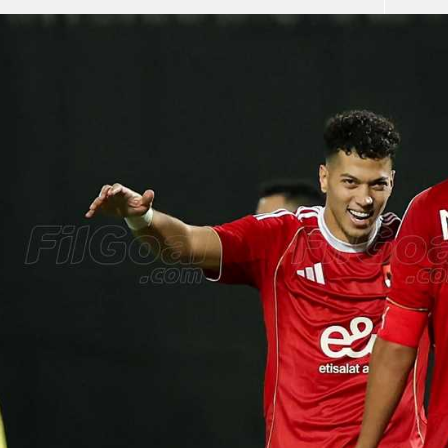
آسيا
دوري أبطال أوروبا
لسعودي للمحترفين
أمريكا
القسم الثاني
ل أوروبا
ركن الألعاب
رياضات أخرى
ل إفريقيا