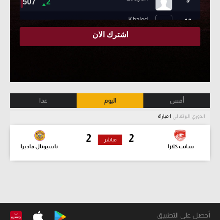
أمس
اليوم
غدا
الدوري البرتغالي
1 مباراة
2
2
مباشر
سانت كلارا
ناسيونال ماديرا
أحصل على التطبيق