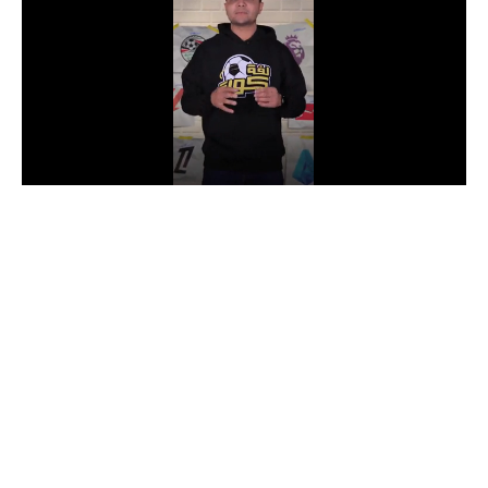
الدوري السعودي للمحترفين
دوري أبطال أوروبا
دوري أبطال إفريقيا
كل البطولات
أقسام
الكرة المصرية
الدوري المصري
الكرة الأوروبية
الكرة الإفريقية
منتخب مصر