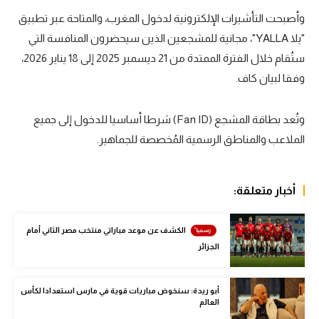
وأصبحت التأشيرات الإلكترونية لدخول المغرب، والمتاحة عبر تطبيق
سعودي في الجول
"يلا YALLA"، مجانية للمشجعين الذين سيحضرون المنافسة التي
الدوري الإنجليزي
ستُقام خلال الفترة الممتدة من 21 ديسمبر 2025 إلى 18 يناير 2026،
الدوري الإسباني
وفقا لبيان كاف.
دوري أبطال أوروبا
وتُعد بطاقة المشجع (Fan ID) شرطا أساسيا للدخول إلى جميع
القسم الثاني
الملاعب والمناطق الرسمية المُخصصة للجماهير.
رياضات أخرى
أخبار متعلقة:
أمم إفريقيا
كرة السلة الأمريكية
الكشف عن موعد مباراتي منتخب مصر الثاني أمام
كرة سلة
الجزائر
كرة يد
أبو ريدة: سنخوض مباريات قوية في مارس استعدادا لكأس
العالم
كرة طائرة