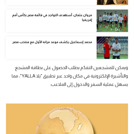
الوطن العربي
مروان عثمان: أستهدف التواجد في قائمة مصر بكأس أمم
في المونديال
إفريقيا
رياضة نسائية
آسيا
محمد إسماعيل يكشف موعد مرانه الأول مع منتخب مصر
أمريكا
ركن الألعاب
ويمكن للمشجعين التقدّم بطلب الحصول على بطاقة المشجع
والتأشيرة الإلكترونية في مكان واحد عبر تطبيق "يلا YALLA"، مما
يسهل عملية السفر والدخول إلى الملاعب.
أقسام خاصة
Gamers
ميركاتو
تحقيق في الجول
تقرير في الجول