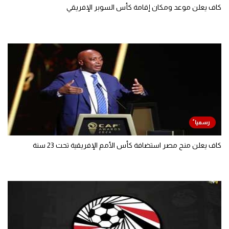
كاف يعلن موعد ومكان إقامة كأس السوبر الإفريقي
كاف يعلن منح مصر استضافة كأس الأمم الإفريقية تحت 23 سنة