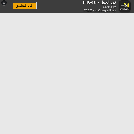
في الجول - FilGoal
×
الى التطبيق
Sarmady
FREE - In Google Play