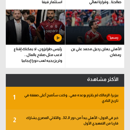
صالحنا.. وقرارنا نهائي
استثمار فيفا
الأهلي يعلن رحيل محمد علي بن
رئيس طرابزون: لا يمكنك إقناع
رمضان
لاعب مثل صلاح بالمال..
وتريزيجيه لعب دورا إيجابيا
الأكثر مشاهدة
بيزيرا: الزمالك لم يلتزم بوعده معي.. وكنت سأصبح أغلى صفقة في
1
تاريخ النادي
خبر في الجول - الأهلي يبدأ من دور الـ 32.. والثلاثي المصري يشارك
2
قاريا من التمهيدي الأول