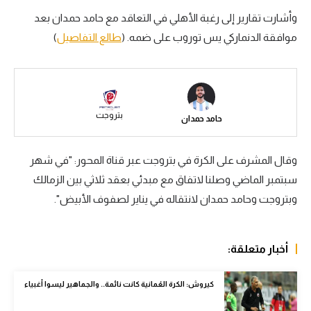
وأشارت تقارير إلى رغبة الأهلي في التعاقد مع حامد حمدان بعد
سعودي في الجول
موافقة الدنماركي يس توروب على ضمه. (
طالع التفاصيل
)
الدوري الإنجليزي
الدوري الإسباني
دوري أبطال أوروبا
بتروجت
حامد حمدان
القسم الثاني
رياضات أخرى
وقال المشرف على الكرة في بتروجت عبر قناة المحور: "في شهر
سبتمبر الماضي وصلنا لاتفاق مع مبدئي بعقد ثلاثي بين الزمالك
أمم إفريقيا
وبتروجت وحامد حمدان لانتقاله في يناير لصفوف الأبيض".
كرة السلة الأمريكية
كرة سلة
أخبار متعلقة:
كرة يد
كيروش: الكرة العُمانية كانت نائمة.. والجماهير ليسوا أغبياء
كرة طائرة