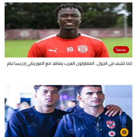
كما كشف في الجول.. المقاولون العرب يتعاقد مع الموريتاني إدريسا تيام