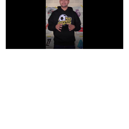
الدوري السعودي للمحترفين
دوري أبطال أوروبا
دوري أبطال إفريقيا
كل البطولات
أقسام
الكرة المصرية
الدوري المصري
الكرة الأوروبية
الكرة الإفريقية
منتخب مصر