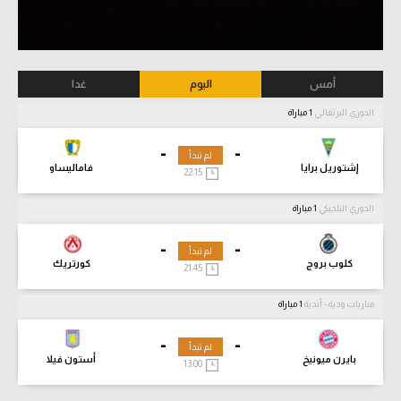
أمس
اليوم
غدا
الدوري البرتغالي
1 مباراة
-
-
لم تبدأ
إشتوريل برايا
فاماليساو
22:15
الدوري البلجيكي
1 مباراة
-
-
لم تبدأ
كلوب بروج
كورتريك
21:45
مباريات ودية - أندية
1 مباراة
-
-
لم تبدأ
بايرن ميونيخ
أستون فيلا
13:00