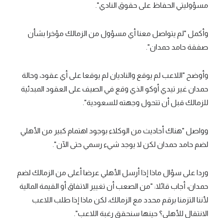
مسؤوليتي الحفاظ على حقوق النادي".
تحليل في الجول
حكايات في الجول
وأكمل "لم يتواصل معنا أي مسؤول من الزمالك مؤخرا بشأن
صفقة حامد حمدان".
كويز في الجول
فيديو في الجول
وأوضح "اللاعب لم يوقع والناديان لم يوقعا على أي عقود، وحالة
حمدان غير تيدي أوكو الذي وقع في الصيف على العقود المبدئية
للزمالك قبل أن تتحول وجهته للسعودية".
وواصل "هناك أحاديث من الوكلاء بوجود اهتمام كبير من الأهلي
لضم حامد حمدان لكن لا يوجد شيء رسمي حتى الآن".
وردا على سؤال ماذا إذا أرسل الأهلي عرضا أعلى من الزمالك لضم
حمدان، أجاب قائلا: "من الصعب أن تغيير الاتفاق أو القيمة المالية
لأننا التزمنا برقم محدد مع الزمالك، لكن ماذا إذا طلب اللاعب
الانتقال للأهلي؟ حينها سنحقق رغبة اللاعب".