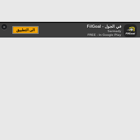
في الجول - FilGoal
×
الى التطبيق
Sarmady
FREE - In Google Play