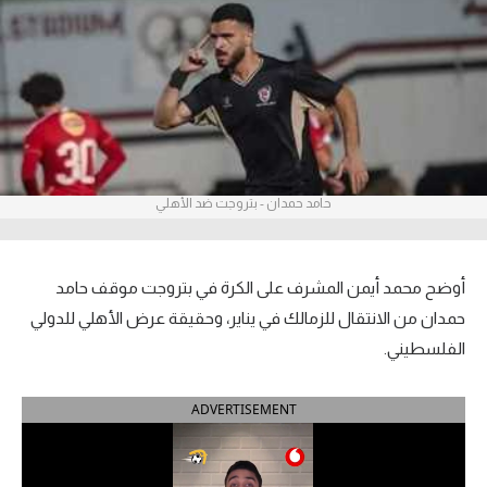
آراء حرة
ركن الألعاب
بطولات
أمريكا 2026
حامد حمدان - بتروجت ضد الأهلي
الدوري المصري
الدوري الإنجليزي الممتاز
أوضح محمد أيمن المشرف على الكرة في بتروجت موقف حامد
حمدان من الانتقال للزمالك في يناير، وحقيقة عرض الأهلي للدولي
الدوري الإسباني
الفلسطيني.
الدوري الإيطالي
ADVERTISEMENT
الدوري الألماني
الدوري الفرنسي