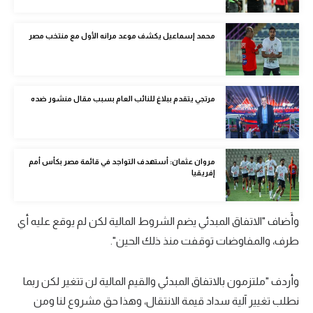
الوطن العربي
محمد إسماعيل يكشف موعد مرانه الأول مع منتخب مصر
في المونديال
رياضة نسائية
آسيا
مرتجي يتقدم ببلاغ للنائب العام بسبب مقال منشور ضده
أمريكا
ركن الألعاب
مروان عثمان: أستهدف التواجد في قائمة مصر بكأس أمم
إفريقيا
أقسام خاصة
Gamers
وأَضاف "الاتفاق المبدئي يضم الشروط المالية لكن لم يوقع عليه أي
طرف، والمفاوضات توقفت منذ ذلك الحين".
ميركاتو
تحقيق في الجول
وأردف "ملتزمون بالاتفاق المبدئي والقيم المالية لن تتغير لكن ربما
نطلب تغيير آلية سداد قيمة الانتقال، وهذا حق مشروع لنا ومن
تقرير في الجول