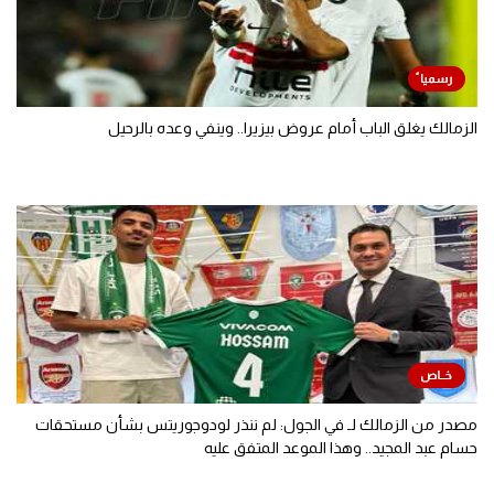
الزمالك يغلق الباب أمام عروض بيزيرا.. وينفي وعده بالرحيل
مصدر من الزمالك لـ في الجول: لم ننذر لودوجوريتس بشأن مستحقات
حسام عبد المجيد.. وهذا الموعد المتفق عليه