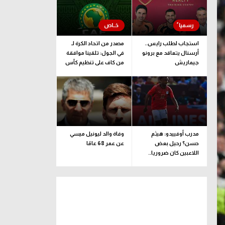
استجاب لطلب رايس..
مصدر من اتحاد الكرة لـ
أرسنال يتعاقد مع برونو
في الجول: تلقينا موافقة
جيماريش
من كاف على تنظيم كأس
إفريقيا تحت 23 عاما
مدرب أوفييدو: هيثم
وفاة والد ليونيل ميسي
حسن؟ رحيل بعض
عن عمر 68 عامًا
اللاعبين كان ضروريا..
ونضع رغبة اللاعب
بالاعتبار