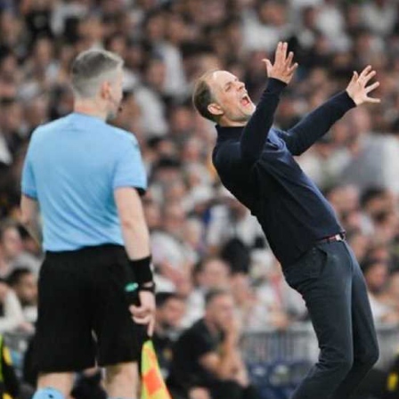
آسيا
دوري أبطال أوروبا
لسعودي للمحترفين
أمريكا
القسم الثاني
ل أوروبا
ركن الألعاب
رياضات أخرى
ل إفريقيا