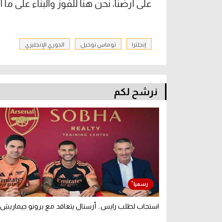
على أرضنا، نحن هنا للفوز والبناء على ما أ
إنجلترا
توماس توخيل
الدوري الإنجليزي
نرشح لكم
استجاب لطلب رايس.. أرسنال يتعاقد مع برونو جيماريش