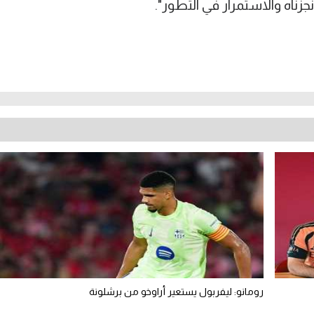
نجزناه والاستمرار في التطور".
رومانو: ليفربول يستعير أراوخو من برشلونة