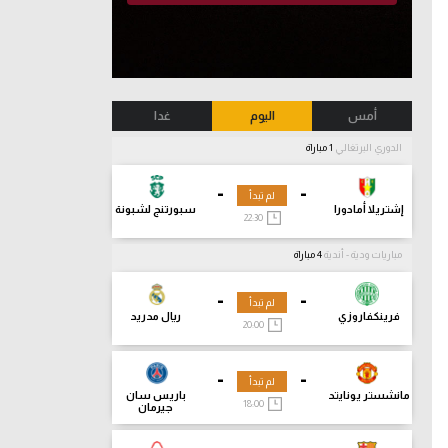
أمس
اليوم
غدا
الدوري البرتغالي
1 مباراة
-
-
لم تبدأ
إشتريلا أمادورا
سبورتنج لشبونة
22:30
مباريات ودية - أندية
4 مباراة
-
-
لم تبدأ
فرينكفاروزي
ريال مدريد
20:00
-
-
لم تبدأ
مانشستر يونايتد
باريس سان
18:00
جيرمان