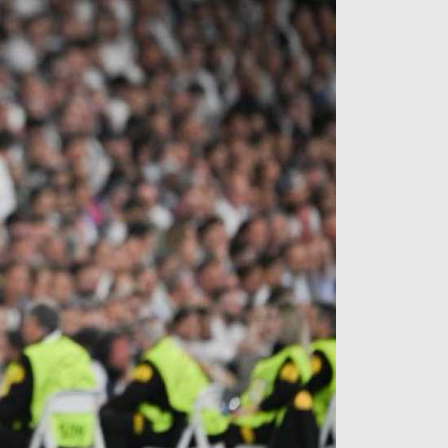
آراء حرة
الدوري ا
ركن الألعاب
دوري أبطا
دوري أبطا
كل البطولات