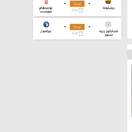
-
-
لم تبدأ
برشلونة
نوتنجهام
22:00
فورست
-
-
لم تبدأ
تشايكور ريزه
بيراميدز
15:00
سبور