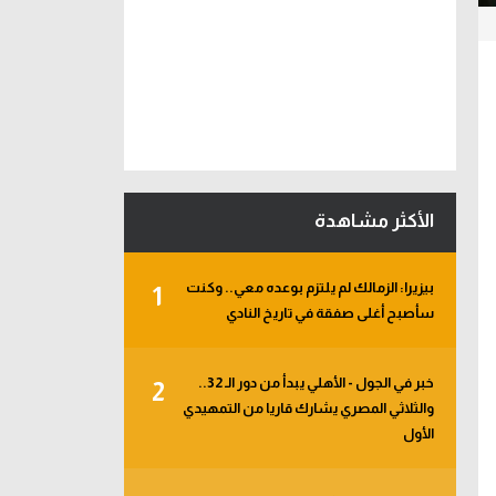
الأكثر مشاهدة
بيزيرا: الزمالك لم يلتزم بوعده معي.. وكنت
1
سأصبح أغلى صفقة في تاريخ النادي
خبر في الجول - الأهلي يبدأ من دور الـ 32..
2
والثلاثي المصري يشارك قاريا من التمهيدي
الأول