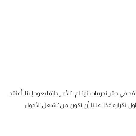
ي مقر تدريبات توتنام: "الأمر دائمًا يعود إلينا. أعتقد
ول تكراره غدًا. علينا أن نكون من يُشعل الأجواء