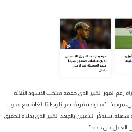
وروبا
موندو: رابطة الدوري الإسباني
لونة
تدين هتافات جمهور سيلتا
فيجو المسيئة ضد لامين
يامال
ة رغم الفوز الكبير الذي حققه منتخب الأسود الثلاثة
الماضي، موضحًا: "سنواجه فريقًا صربيًا وطنيًا للغاية مع مدرب
 سهلة. سنذكّر اللاعبين بالجهد الكبير الذي بذلناه لتحقيق
فس العمل من جديد".