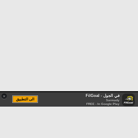
في الجول - FilGoal
×
الى التطبيق
Sarmady
FREE - In Google Play