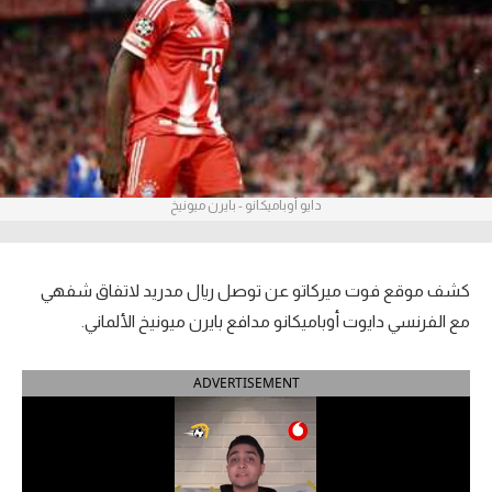
آراء حرة
ركن الألعاب
بطولات
أمريكا 2026
دايو أوباميكانو - بايرن ميونيخ
الدوري المصري
الدوري الإنجليزي الممتاز
كشف موقع فوت ميركاتو عن توصل ريال مدريد لاتفاق شفهي
مع الفرنسي دايوت أوباميكانو مدافع بايرن ميونيخ الألماني.
الدوري الإسباني
ADVERTISEMENT
الدوري الإيطالي
الدوري الألماني
الدوري الفرنسي