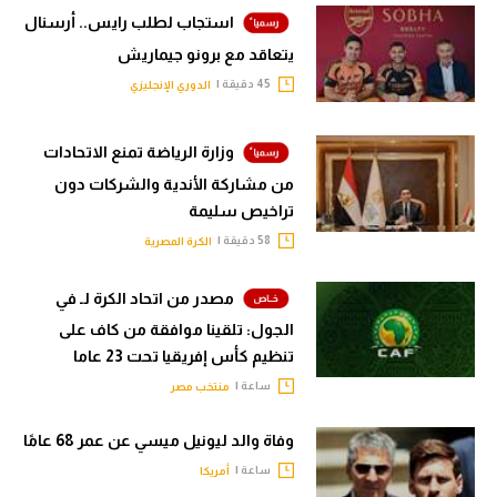
استجاب لطلب رايس.. أرسنال
يتعاقد مع برونو جيماريش
45 دقيقة |
الدوري الإنجليزي
وزارة الرياضة تمنع الاتحادات
من مشاركة الأندية والشركات دون
تراخيص سليمة
58 دقيقة |
الكرة المصرية
مصدر من اتحاد الكرة لـ في
الجول: تلقينا موافقة من كاف على
تنظيم كأس إفريقيا تحت 23 عاما
ساعة |
منتخب مصر
وفاة والد ليونيل ميسي عن عمر 68 عامًا
ساعة |
أمريكا