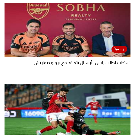
استجاب لطلب رايس.. أرسنال يتعاقد مع برونو جيماريش