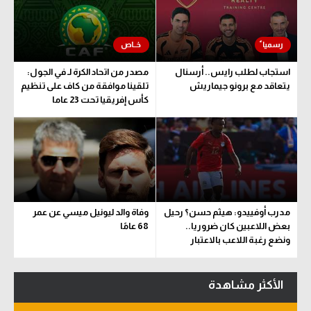
استجاب لطلب رايس.. أرسنال
مصدر من اتحاد الكرة لـ في الجول:
يتعاقد مع برونو جيماريش
تلقينا موافقة من كاف على تنظيم
كأس إفريقيا تحت 23 عاما
مدرب أوفييدو: هيثم حسن؟ رحيل
وفاة والد ليونيل ميسي عن عمر
بعض اللاعبين كان ضروريا..
68 عامًا
ونضع رغبة اللاعب بالاعتبار
الأكثر مشاهدة