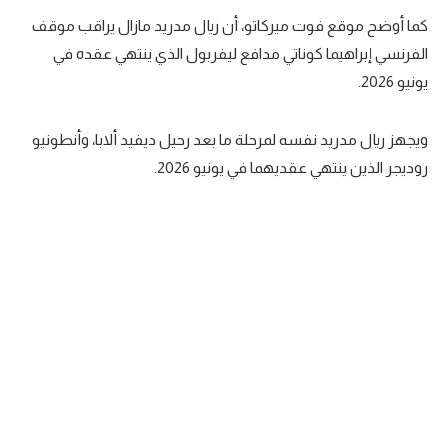
كما أوضح موقع فوت ميركاتو، أن ريال مدريد مازال يراقب موقف
تحليل في الجول
الفرنسي إبراهيما كوناتي مدافع ليفربول الذي ينتهي عقده في
حكايات في الجول
يونيو 2026.
كويز في الجول
ويجهز ريال مدريد نفسه لمرحلة ما بعد رحيل ديفيد ألابا، وأنطونيو
فيديو في الجول
روديجر الذين ينتهي عقديهما في يونيو 2026.