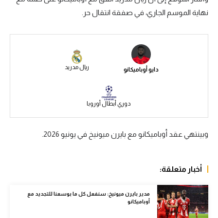
نهاية الموسم الجاري، في صفقة انتقال حر.
سعودي في الجول
الدوري الإنجليزي
الدوري الإسباني
ريال مدريد
دايو أوباميكانو
دوري أبطال أوروبا
القسم الثاني
دوري أبطال أوروبا
رياضات أخرى
أمم إفريقيا
وبينتهي عقد أوباميكانو مع بايرن ميونيخ في يونيو 2026.
كرة السلة الأمريكية
كرة سلة
أخبار متعلقة:
كرة يد
مدير بايرن ميونيخ: سنفعل كل ما بوسعنا للتجديد مع
أوباميكانو
كرة طائرة