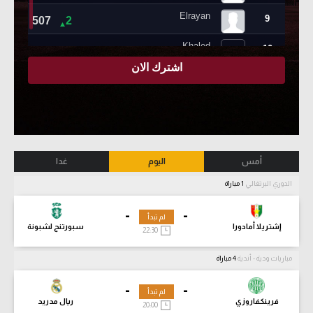
أمس
اليوم
غدا
الدوري البرتغالي
1 مباراة
-
-
لم تبدأ
إشتريلا أمادورا
سبورتنج لشبونة
22:30
مباريات ودية - أندية
4 مباراة
-
-
لم تبدأ
فرينكفاروزي
ريال مدريد
20:00