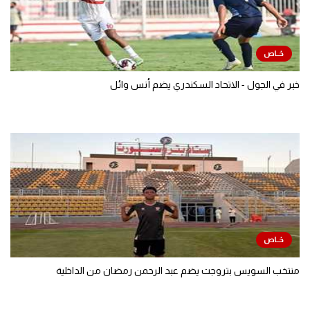
خبر في الجول - الاتحاد السكندري يضم أنس وائل
منتخب السويس بتروجت يضم عبد الرحمن رمضان من الداخلية