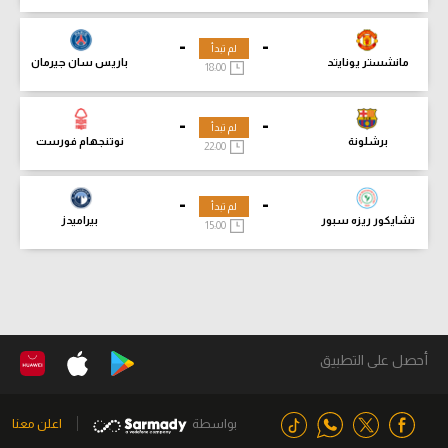
-
-
لم تبدأ
مانشستر يونايتد
باريس سان جيرمان
18:00
-
-
لم تبدأ
برشلونة
نوتنجهام فورست
22:00
-
-
لم تبدأ
تشايكور ريزه سبور
بيراميدز
15:00
أحصل على التطبيق
بواسطة
اعلن معنا