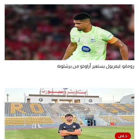
رومانو: ليفربول يستعير أراوخو من برشلونة