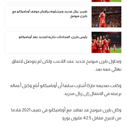
الوطن العربي
تقرير: ريال مدريد وبرشلونة يراقبان موقف أوباميكانو مع
بايرن ميونيخ
في المونديال
رياضة نسائية
رئيس بايرن: المحادثات جارية لتجديد عقد أوباميكانو
آسيا
أمريكا
ويحاول بايرن ميونيخ تجديد عقد اللاعب، ولكن لم يتوصل لاتفاق
ركن الألعاب
نهائي معه بعد.
أقسام خاصة
وكانت صحيفة ماركا أشارت سابقا أن أوباميكانو أبلغ وكيل أعماله
Gamers
برغبته في الانتقال إلى ريال مدريد.
ميركاتو
وكان بايرن ميونيخ قد تعاقد مع أوباميكانو في صيف 2021 قادما
تحقيق في الجول
من لايبزج مقابل 42.5 مليون يورو.
تقرير في الجول