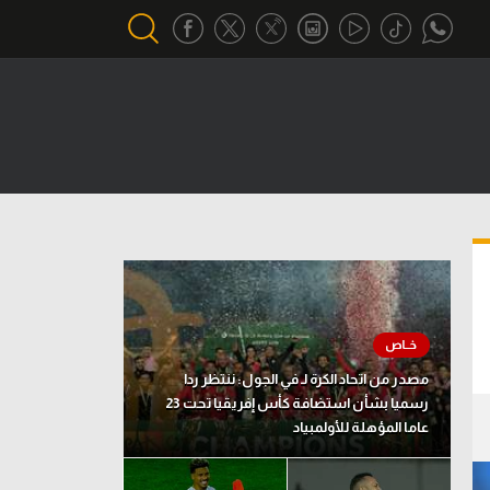
أقسام خاصة
Gamers
يكية
ميركاتو
تحقيق في الجول
تقرير في الجول
تحليل في الجول
مصدر من اتحاد الكرة لـ في الجول: ننتظر ردا
حكايات في الجول
رسميا بشأن استضافة كأس إفريقيا تحت 23
عاما المؤهلة للأولمبياد
كويز في الجول
فيديو في الجول