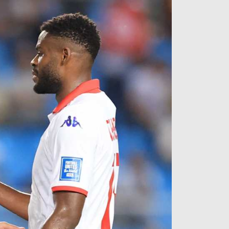
آراء حرة
الدوري ا
ركن الألعاب
دوري أبطا
دوري أبطا
كل البطولات