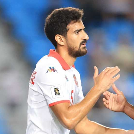
آسيا
دوري أبطال أوروبا
لسعودي للمحترفين
أمريكا
القسم الثاني
ل أوروبا
ركن الألعاب
رياضات أخرى
ل إفريقيا