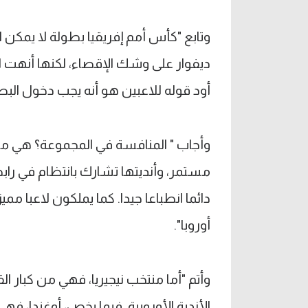
وتابع "كأس أمم إفريقيا بطولة لا يمكن ا
ديفوار على وشك الإقصاء، لكنها أنهت ال
أود قوله للاعبين هو أنه يجب دخول البطو
وأجاب " المنافسة في المجموعة؟ هي منتخ
مستمر، وأنديتها تشارك بانتظام في رابطة
دائما انطباعا جيدا. كما يملكون لاعبا مم
أوروبا".
وأتم "أما منتخب نيجيريا، فهي من كبار الق
الأندية الأوروبية. فيما يخص، أوغندا، ف