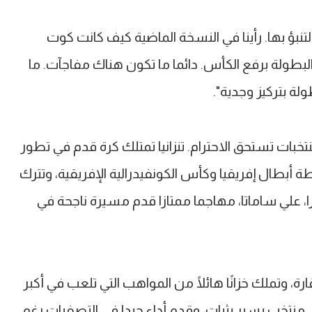
لتنبؤ بها. رأينا في النسخة الماضية كيف كانت كوت
بطولة برفع الكأس. دائما ما تكون هناك مفاجآت. ما
لة بتركيز وجدية".
بات تستحق الاحترام. تنزانيا تمتلك كرة قدم في تطور
 أبطال إفريقيا وكأس الكونفيدرالية الإفريقية، وتترك
يزا، علي ساماتا، مهاجما ممتازا قدم مسيرة ناجحة في
ارة، وتملك خزانًا هائلًا من المواهب التي تلعب في أكبر
هي منتخب يسير بثبات، وقدم أداء جيدا في التصفيات رغم