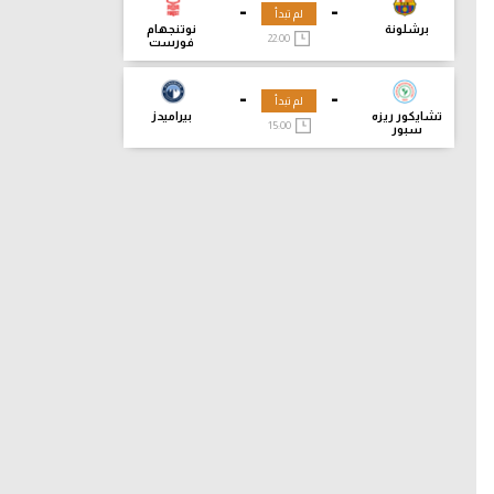
-
-
لم تبدأ
برشلونة
نوتنجهام
22:00
فورست
-
-
لم تبدأ
تشايكور ريزه
بيراميدز
15:00
سبور