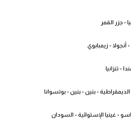
 - جزر القمر
 أنجولا - زيمبابوي
ا - تنزانيا
لديمقراطية - بنين - بنين - بوتسوانا
اسو - غينيا الإستوائية - السودان