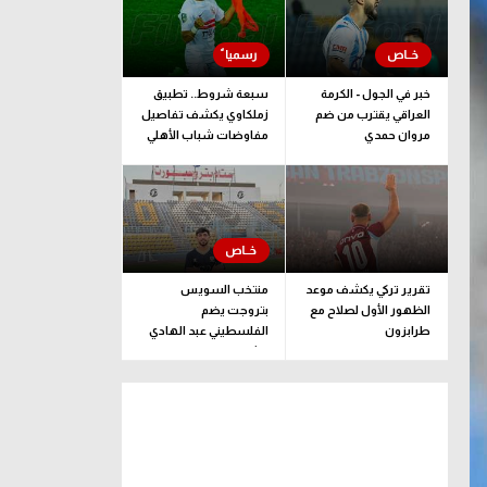
خبر في الجول - الكرمة
سبعة شروط.. تطبيق
العراقي يقترب من ضم
زملكاوي يكشف تفاصيل
مروان حمدي
مفاوضات شباب الأهلي
لضم بيزيرا قبل غلق
الملف
تقرير تركي يكشف موعد
منتخب السويس
الظهور الأول لصلاح مع
بتروجت يضم
طرابزون
الفلسطيني عبد الهادي
راشد