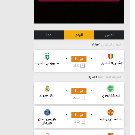
أمس
اليوم
غدا
الدوري البرتغالي
1 مباراة
-
-
لم تبدأ
إشتريلا أمادورا
سبورتنج لشبونة
22:30
مباريات ودية - أندية
4 مباراة
-
-
لم تبدأ
فرينكفاروزي
ريال مدريد
20:00
-
-
لم تبدأ
مانشستر يونايتد
باريس سان
18:00
جيرمان