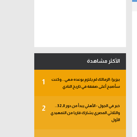
الأكثر مشاهدة
بيزيرا: الزمالك لم يلتزم بوعده معي.. وكنت
1
سأصبح أغلى صفقة في تاريخ النادي
خبر في الجول - الأهلي يبدأ من دور الـ 32..
2
والثلاثي المصري يشارك قاريا من التمهيدي
الأول