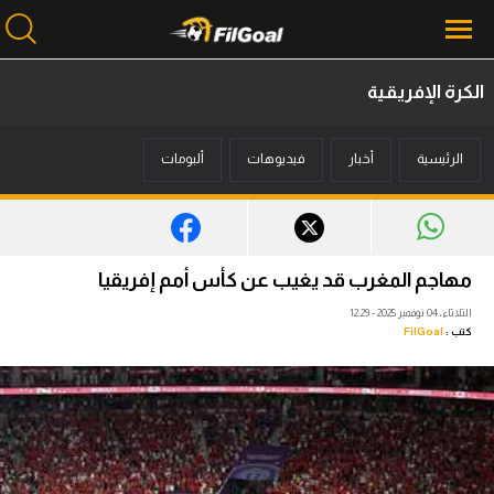
الكرة الإفريقية
محتوى إخباري
الرئيسية
أخبار
فيديوهات
ألبومات
الرئيسية
أخبار
مباريات
مهاجم المغرب قد يغيب عن كأس أمم إفريقيا
ميركاتو
الثلاثاء، 04 نوفمبر 2025 - 12:29
كتب :
FilGoal
فانتازي في الجول
مسابقة التوقعات
فيديوهات
عدسات