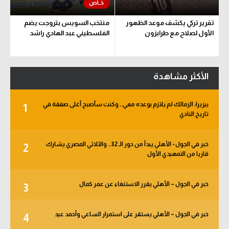
تقرير تركي يكشف موعد الظهور
منتخب السويس بتروجت يضم
الأول لصلاح مع طرابزون
الفلسطيني عبد الهادي راشد
الأكثر مشاهدة
بيزيرا: الزمالك لم يلتزم بوعده معي.. وكنت سأصبح أغلى صفقة في
1
تاريخ النادي
خبر في الجول - الأهلي يبدأ من دور الـ 32.. والثلاثي المصري يشارك
2
قاريا من التمهيدي الأول
خبر في الجول – الأهلي يقرر الاستنغاء عن عمر كمال
3
خبر في الجول – الأهلي يستقر على استمرار الساعي وأحمد عيد
4