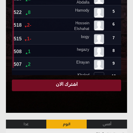
أمس
اليوم
غدا