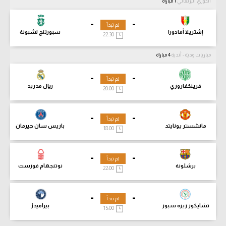
الدوري البرتغالي
1 مباراة
-
-
لم تبدأ
إشتريلا أمادورا
سبورتنج لشبونة
22:30
مباريات ودية - أندية
4 مباراة
-
-
لم تبدأ
فرينكفاروزي
ريال مدريد
20:00
-
-
لم تبدأ
مانشستر يونايتد
باريس سان جيرمان
18:00
-
-
لم تبدأ
برشلونة
نوتنجهام فورست
22:00
-
-
لم تبدأ
تشايكور ريزه سبور
بيراميدز
15:00