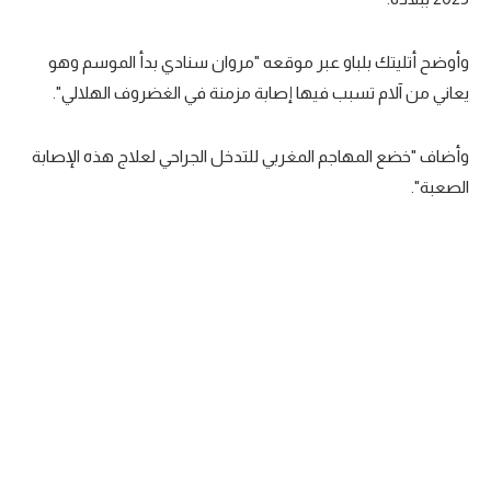
سعودي في الجول
وأوضح أتليتك بلباو عبر موقعه "مروان سنادي بدأ الموسم وهو
الدوري الإنجليزي
يعاني من آلام تسبب فيها إصابة مزمنة في الغضروف الهلالي".
الدوري الإسباني
وأضاف "خضع المهاجم المغربي للتدخل الجراحي لعلاج هذه الإصابة
دوري أبطال أوروبا
الصعبة".
القسم الثاني
رياضات أخرى
أمم إفريقيا
كرة السلة الأمريكية
كرة سلة
كرة يد
كرة طائرة