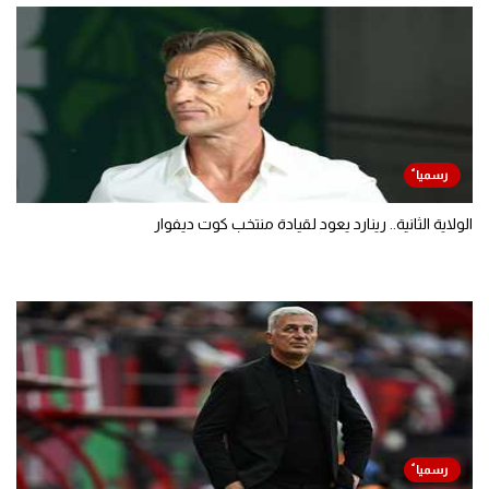
الولاية الثانية.. رينارد يعود لقيادة منتخب كوت ديفوار