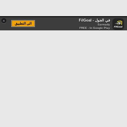
في الجول - FilGoal
×
الى التطبيق
Sarmady
FREE - In Google Play