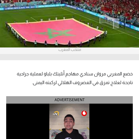
آراء حرة
ركن الألعاب
بطولات
منتخب المغرب
أمريكا 2026
الدوري المصري
خضع المغربي مروان سنادي مهاجم أتليتك بلباو لعملية جراحية
الدوري الإنجليزي الممتاز
ناجحة لعلاج تمزق في الغضروف الهلالي لركبته اليمنى.
الدوري الإسباني
ADVERTISEMENT
الدوري الإيطالي
الدوري الألماني
الدوري الفرنسي