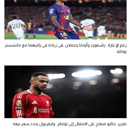
رغم الإعارة.. راشفورد وأونانا يحصلان على زيادة في راتبيهما مع مانشستر
يونايتد
تقرير: جاكبو منفتح على الانتقال إلى توتنام.. وليفربول يحدد سعر بيعه