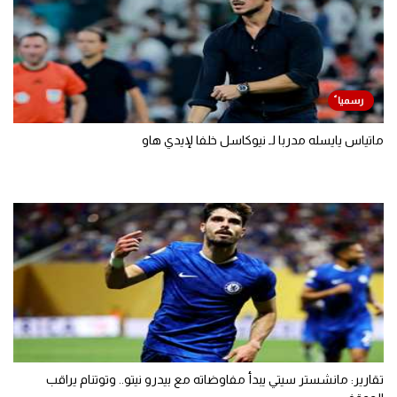
ماتياس يايسله مدربا لـ نيوكاسل خلفا لإيدي هاو
تقارير: مانشستر سيتي يبدأ مفاوضاته مع بيدرو نيتو.. وتوتنام يراقب