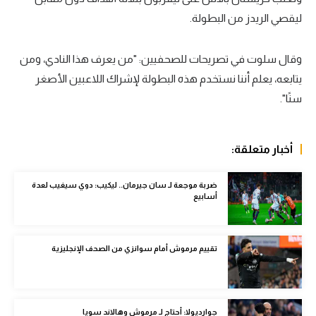
ليقصي الريدز من البطولة.
سعودي في الجول
الدوري الإنجليزي
وقال سلوت في تصريحات للصحفيين: "من يعرف هذا النادي، ومن
الدوري الإسباني
يتابعه، يعلم أننا نستخدم هذه البطولة لإشراك اللاعبين الأصغر
سنًا".
دوري أبطال أوروبا
القسم الثاني
أخبار متعلقة:
رياضات أخرى
ضربة موجعة لـ سان جيرمان.. ليكيب: دوي سيغيب لعدة
أمم إفريقيا
أسابيع
كرة السلة الأمريكية
كرة سلة
تقييم مرموش أمام سوانزي من الصحف الإنجليزية
كرة يد
كرة طائرة
جوارديولا: أحتاج لـ مرموش وهالاند سويا