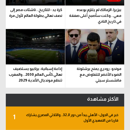
بيزيرا: الزمالك لم يلتزم بوعده
كرة يد - للتاريخ.. ناشئات مصر إلى
معي.. وكنت سأصبح أغلى صفقة
نصف نهائي بطولة العالم لأول مرة
في تاريخ النادي
موندو: رودري يمنح برشلونة
إذاعة إسبانية: برنابيو يستضيف
الضوء الأخضر للتفاوض مع
نهائي كأس العالم 2030.. والمغرب
مانشستر سيتي
تنظم مونديال الأندية 2029
الأكثر مشاهدة
خبر في الجول - الأهلي يبدأ من دور الـ 32.. والثلاثي المصري يشارك
1
قاريا من التمهيدي الأول