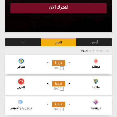
أمس
اليوم
غدا
مباريات ودية - أندية
3 مباراة
-
-
لم تبدأ
موناكو
خيتافي
21:00
-
-
لم تبدأ
مالاجا
العربي
21:00
-
-
لم تبدأ
فيورنتينا
ديبورتيفو ألافيس
21:00