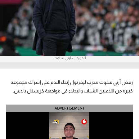
آراء حرة
ركن الألعاب
بطولات
أمريكا 2026
ليفربول - أرني سلوت
الدوري المصري
الدوري الإنجليزي الممتاز
رفض أرني سلوت مدرب ليفربول إبداء الندم على إشراك مجموعة
كبيرة من اللاعبين الشباب والبدلاء في مواجهة كريستال بالاس.
الدوري الإسباني
ADVERTISEMENT
الدوري الإيطالي
الدوري الألماني
الدوري الفرنسي