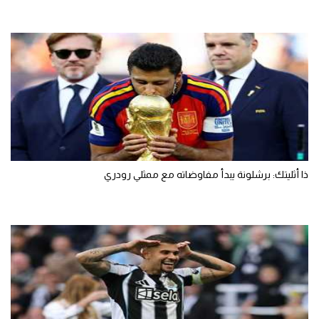
ذا أثليتك: برشلونة يبدأ مفاوضاته مع ممثلي رودري