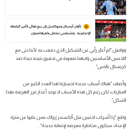
الوطن العربي
في المونديال
تأهل أرسنال ونيوكاسل إلى ربع نهائي كأس الرابطة
رياضة نسائية
الإنجليزية.. وتشيلسي يتخطى ولفرهامبتون
آسيا
وواصل "لم أغيّر رأيي عن التشكيل الذي دفعت به، لأننا حتى مع
أمريكا
اللاعبين الأساسيين واجهنا صعوبة في تحقيق نتيجة جيدة ضد
ركن الألعاب
كريستال بالاس".
وأضاف "هناك أسباب عديدة لخسارتنا هذا العدد الكبير من
أقسام خاصة
المباريات، لكن رغم كل هذه الأسباب لا توجد أعذار تبرر الهزيمة بهذا
Gamers
الشكل".
ميركاتو
تحقيق في الجول
وتابع "إذا أشركت لاعبين مثل ألكسندر إيزاك، ممن غابوا عن فترة
الإعداد، ستكون مخاطرة بتعرضه لإصابة جديدة".
تقرير في الجول