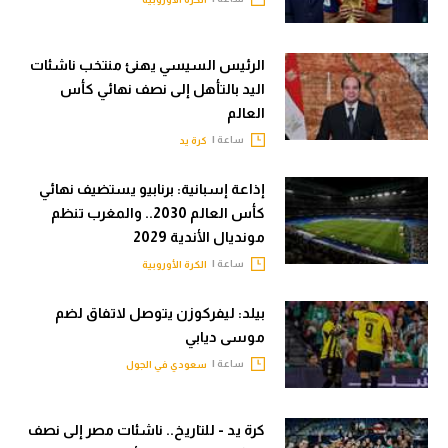
الرئيس السيسي يهنئ منتخب ناشئات
اليد بالتأهل إلى نصف نهائي كأس
العالم
ساعة |
كرة يد
إذاعة إسبانية: برنابيو يستضيف نهائي
كأس العالم 2030.. والمغرب تنظم
مونديال الأندية 2029
ساعة |
الكرة الأوروبية
بيلد: ليفركوزن يتوصل لاتفاق لضم
موسى ديابي
ساعة |
سعودي في الجول
كرة يد - للتاريخ.. ناشئات مصر إلى نصف