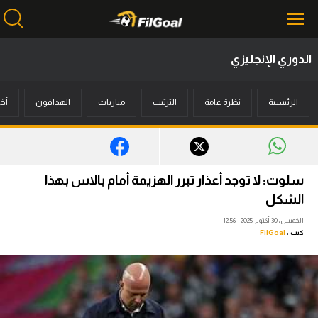
الدوري الإنجليزي
محتوى إخباري
الرئيسية
نظرة عامة
الترتيب
مباريات
الهدافون
أخب
الرئيسية
أخبار
مباريات
سلوت: لا توجد أعذار تبرر الهزيمة أمام بالاس بهذا
ميركاتو
الشكل
الخميس، 30 أكتوبر 2025 - 12:56
فانتازي في الجول
كتب :
FilGoal
مسابقة التوقعات
فيديوهات
عدسات