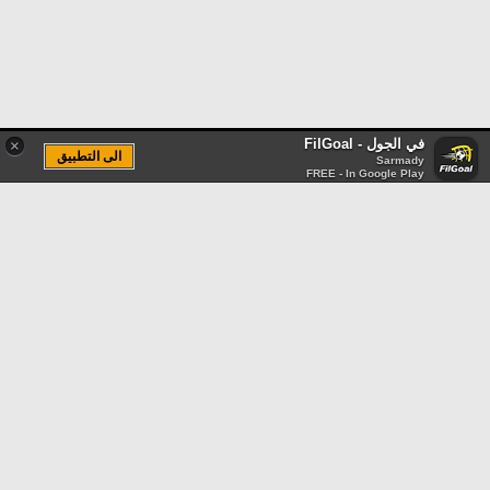
في الجول - FilGoal
×
الى التطبيق
Sarmady
FREE - In Google Play