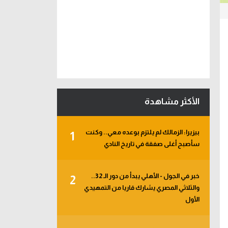
الأكثر مشاهدة
بيزيرا: الزمالك لم يلتزم بوعده معي.. وكنت
1
سأصبح أغلى صفقة في تاريخ النادي
خبر في الجول - الأهلي يبدأ من دور الـ 32..
2
والثلاثي المصري يشارك قاريا من التمهيدي
الأول