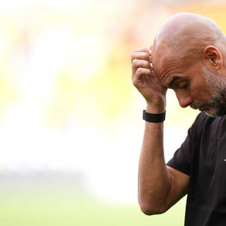
آسيا
دوري أبطال أوروبا
لسعودي للمحترفين
أمريكا
القسم الثاني
ل أوروبا
ركن الألعاب
رياضات أخرى
ل إفريقيا