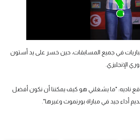
وق سيتي الهزيمة لأول مرة في 10 مباريات في جميع المسابقات، حين خسر على يد أستون
ي الإنجليزي.
ع ناديه: "ما يشغلني هو كيف يمكننا أن نكون أفضل
م أداء جيد في مباراة بورنموث وغيرها".