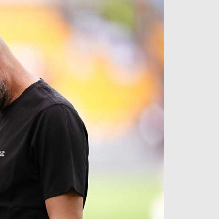
آراء حرة
الدوري ا
ركن الألعاب
دوري أبطا
دوري أبطا
كل البطولات