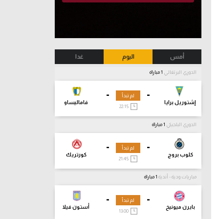
أمس
اليوم
غدا
الدوري البرتغالي
1 مباراة
-
-
لم تبدأ
إشتوريل برايا
فاماليساو
22:15
الدوري البلجيكي
1 مباراة
-
-
لم تبدأ
كلوب بروج
كورتريك
21:45
مباريات ودية - أندية
1 مباراة
-
-
لم تبدأ
بايرن ميونيخ
أستون فيلا
13:00