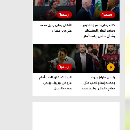
كاف يعلن دعم إنفانتينو..
الأهلي يعلن رحيل محمد
ويؤيد البيان المشترك
علي بن رمضان
بشأن مشروع استثمار
فيفا
رئيس طرابزون: لا
الزمالك يغلق الباب أمام
يمكنك إقناع لاعب مثل
عروض بيزيرا.. وينفي
صلاح بالمال.. وتريزيجيه
وعده بالرحيل
لعب دورا إيجابيا