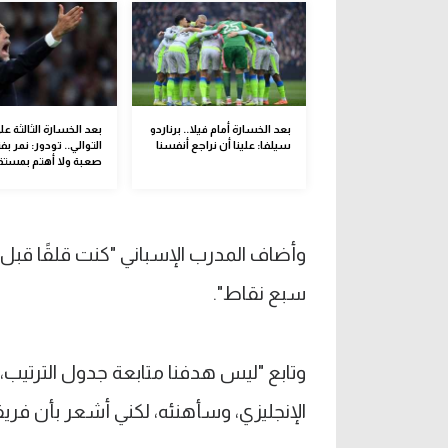
بعد الخسارة أمام فيلا.. برناردو
بعد الخسارة الثالثة عل
سيلفا: علينا أن نراجع أنفسنا
التوالي.. تودور: نمر بف
صعبة ولا أهتم بمستق
وأضاف المدرب الإسباني "كنت قلقًا قبل 
سبع نقاط".
وتابع "ليس هدفنا متابعة جدول الترتيب، 
الإنجليزي، وسأهنئه، لكني أشعر بأن فريقن