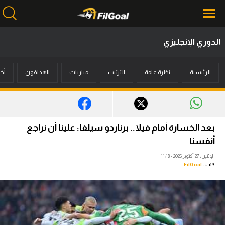
الدوري الإنجليزي
محتوى إخباري
الرئيسية
نظرة عامة
الترتيب
مباريات
الهدافون
أخب
الرئيسية
أخبار
مباريات
بعد الخسارة أمام فيلا.. برناردو سيلفا: علينا أن نراجع
ميركاتو
أنفسنا
الإثنين، 27 أكتوبر 2025 - 11:18
فانتازي في الجول
كتب :
FilGoal
مسابقة التوقعات
فيديوهات
عدسات