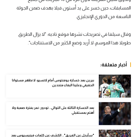
المسابقات، حين خسر على يد أستون فيلا بهدف ضمن الجولة
سعودي في الجول
التاسعة من الدوري الإنجليزي.
الدوري الإنجليزي
الدوري الإسباني
وقال سيلفا في تصريحات نشرها موقع ناديه: "لا يزال الطريق
طويلا هذا الموسم، لا أريد وضع الكثير من الاستنتاجات".
دوري أبطال أوروبا
القسم الثاني
أخبار متعلقة:
رياضات أخرى
بيرين بعد خسارة يوفنتوس أمام لاتسيو: لا نظهر مستوانا
أمم إفريقيا
الحقيقي وعلينا البقاء متحدين
كرة السلة الأمريكية
كرة سلة
بعد الخسارة الثالثة على التوالي.. تودور: نمر بفترة صعبة ولا
أهتم بمستقبلي
كرة يد
كرة طائرة
"سأرحل عن الفريق".. الكشف عن كلمات فينيسيوس بعد