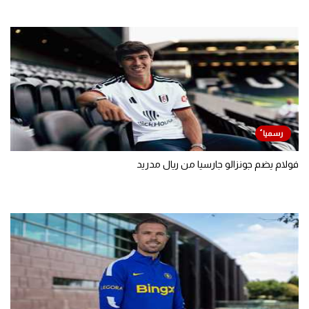
فولام يضم جونزالو جارسيا من ريال مدريد