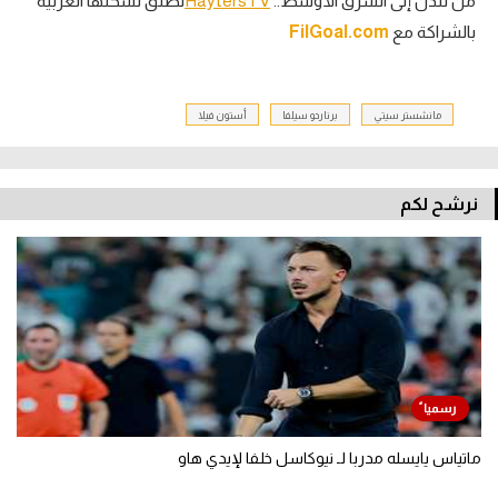
من لندن إلى الشرق الأوسط..
HaytersTV
تطلق نسختها العربية
بالشراكة مع
FilGoal.com
مانشستر سيتي
برناردو سيلفا
أستون فيلا
نرشح لكم
ماتياس يايسله مدربا لـ نيوكاسل خلفا لإيدي هاو