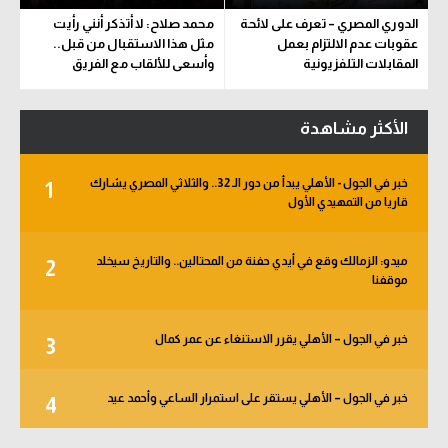
الدوري المصري – تعرف على لائحة
محمد صلاح: لا أتذكر أنني رأيت
عقوبات عدم الالتزام بعمل
مثل هذا الاستقبال من قبل..
المقابلات التلفزيونية
وأسعى للألقاب مع الفريق
الأكثر مشاهدة
خبر في الجول - الأهلي يبدأ من دور الـ 32.. والثلاثي المصري يشارك
1
قاريا من التمهيدي الأول
ميدو: الزمالك وقع في أيدي حفنة من المحتالين.. والتاريخ سيخلد
2
موقفنا
خبر في الجول – الأهلي يقرر الاستنغاء عن عمر كمال
3
خبر في الجول – الأهلي يستقر على استمرار الساعي وأحمد عيد
4