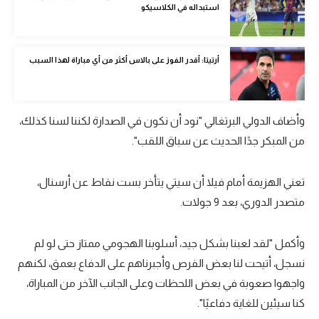
استبداله في الكلاسيكو
الوطن العربي
في المونديال
أرتيتا: أقدر الفوز على بالاس أكثر من أي مباراة لهذا السبب
رياضة نسائية
آسيا
وأضاف الدولي البرتغالي "نود أن نكون في الصدارة لكننا لسنا كذلك،
أمريكا
من المبكر جدًا الحديث عن سباق اللقب".
ركن الألعاب
تعني الهزيمة أمام فيلا أن سيتي يتأخر بست نقاط عن أرسنال،
متصدر الدوري، بعد 9 جولات.
أقسام خاصة
Gamers
وأكمل "لقد لعبنا بشكل جيد، أسلوبنا الهجومي ممتاز حتى لو لم
ميركاتو
نسجل، أتيحت لنا بعض الفرص وأجبرناهم على الدفاع بعمق، لكنهم
تحقيق في الجول
واجهوا صعوبة في بعض اللحظات وعلى الجانب الآخر من المباراة،
كنا سيئين للغاية دفاعيًا".
تقرير في الجول