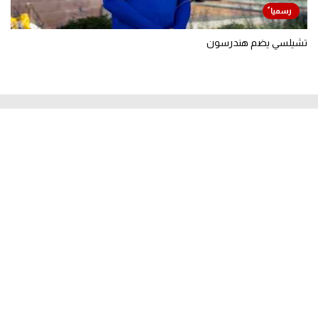
تشيلسي يضم هندرسون