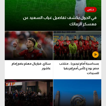
في الجول يكشف تفاصيل غياب السعيد عن
معسكر الزمالك
بسداسية أمام نيجيريا.. منتخب
سكاي: فياريال مهتم بضم إمام
مصر يودع كأس أمم إفريقيا
عاشور
للسيدات