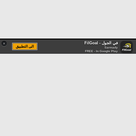
في الجول - FilGoal
×
الى التطبيق
Sarmady
FREE - In Google Play