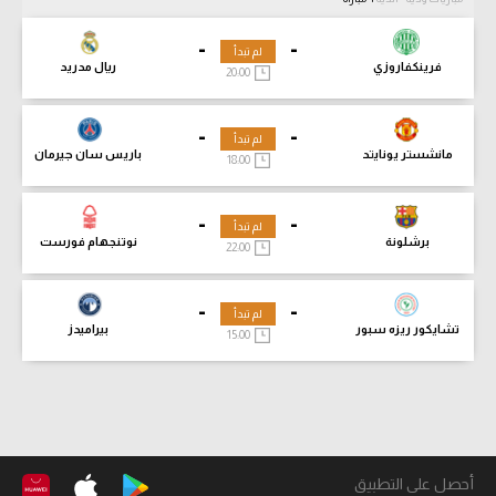
-
-
لم تبدأ
فرينكفاروزي
ريال مدريد
20:00
-
-
لم تبدأ
مانشستر يونايتد
باريس سان جيرمان
18:00
-
-
لم تبدأ
برشلونة
نوتنجهام فورست
22:00
-
-
لم تبدأ
تشايكور ريزه سبور
بيراميدز
15:00
أحصل على التطبيق