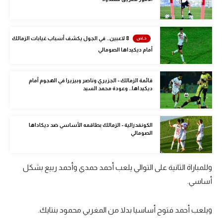
الوطن العربي
في المونديال
8 لاعبين.. في الجول يكشف أسباب غيابات الزمالك
رياضة نسائية
أمام ديكيداها الصومالي
آسيا
قائمة الزمالك - الجزيري وناصر وبيزيرا في الهجوم أمام
أمريكا
ديكيداها.. وعودة محمد السيد
ركن الألعاب
الكونفدرالية - الزمالك بطاقمه الأساسي ضد ديكاداها
الصومالي
أقسام خاصة
Gamers
وللمباراة الثانية على التوالي يلعب أحمد حمدي وأحمد ربيع بشكل
ميركاتو
أساسي.
تحقيق في الجول
ويلعب أحمد فتوح أساسيا بدلا من المغربي محمود بنتايك.
تقرير في الجول