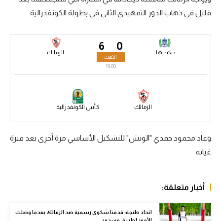
قليل في ذهاب الدور التمهيدي الثاني في بطولة الكونفدرالية.
سعودي في الجول
الدوري الإنجليزي
6
0
الدوري الإسباني
ديكيداها
الزمالك
انتهت
19:00
دوري أبطال أوروبا
القسم الثاني
الزمالك
كأس الكونفدرالية
رياضات أخرى
أمم إفريقيا
وعاد محمود حمدي "الونش" للتشكيل الأساسي مرة أخرى بعد فترة
غيابه.
كرة السلة الأمريكية
كرة سلة
أخبار متعلقة:
كرة يد
كرة طائرة
اتحاد طنجة: قدمنا شكوى رسمية ضد الزمالك بعدما وصلت
الأمور لطريق مسدود