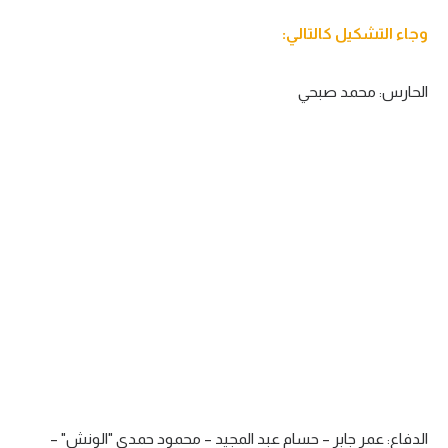
تحليل في الجول
وجاء التشكيل كالتالي:
حكايات في الجول
الحارس: محمد صبحي
كويز في الجول
فيديو في الجول
الدفاع: عمر جابر – حسام عبد المجيد – محمود حمدي "الونش" –