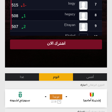
أمس
اليوم
غدا
الدوري البرتغالي
1 مباراة
-
-
لم تبدأ
إشتريلا أمادورا
سبورتنج لشبونة
22:30
مباريات ودية - أندية
4 مباراة