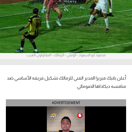
آراء حرة
ركن الألعاب
بطولات
أمريكا 2026
محمود أبو السعود - الونش - الزمالك - المقاولون العرب
الدوري المصري
الدوري الإنجليزي الممتاز
أعلن يانيك فيريرا المدير الفني للزمالك تشكيل فريقه الأساسي ضد
منافسه ديكاداها الصومالي.
الدوري الإسباني
ADVERTISEMENT
الدوري الإيطالي
الدوري الألماني
الدوري الفرنسي