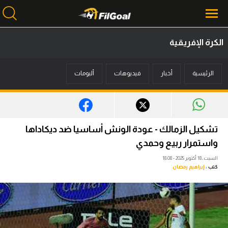
الكرة الإفريقية
محتوى إخباري
الرئيسية
أخبار
فيديوهات
ألبومات
الرئيسية
أخبار
مباريات
تشكيل الزمالك - عودة الونش أساسيا ضد ديكاداها
ميركاتو
واستمرار ربيع وحمدي
السبت، 18 أكتوبر 2025 - 18:08
فانتازي في الجول
كتب :
إبراهيم رمضان
مسابقة التوقعات
فيديوهات
عدسات