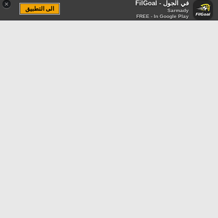
في الجول - FilGoal
×
الى التطبيق
Sarmady
FREE - In Google Play