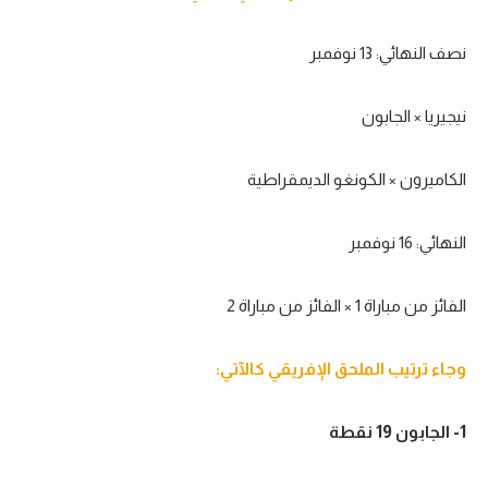
تحليل في الجول
نصف النهائي:
13
نوفمبر
حكايات في الجول
نيجيريا
×
الجابون
كويز في الجول
فيديو في الجول
الكاميرون
×
الكونغو الديمقراطية
النهائي:
16
نوفمبر
الفائز من مباراة
1
×
الفائز من مباراة
2
وجاء ترتيب الملحق الإفريقي كالآتي:
1- الجابون
19
نقطة