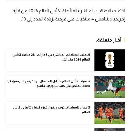
سعودي في الجول
اكتملت البطاقات المباشرة المتأهلة لكأس العالم
2026
من قارة
إفريقيا ويتنافس 4 منتخبات على فرصة لزيادة العدد إلى 10.
الدوري الإنجليزي
الدوري الإسباني
أخبار متعلقة:
دوري أبطال أوروبا
القسم الثاني
اكتملت البطاقات المباشرة في 3 قارات.. 28 متأهلا لكأس
العالم 2026 حتى الآن
رياضات أخرى
أمم إفريقيا
تصفيات كأس العالم - تأهل السنغال.. والكونغو الديمقراطية
تصعد للملحق على حساب بوركينا فاسو
كرة السلة الأمريكية
كرة سلة
لا مجال للمفاجأة.. كوت ديفوار تهزم كينيا وتتأهل لـ كأس
العالم
كرة يد
كرة طائرة