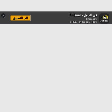
في الجول - FilGoal
×
الى التطبيق
Sarmady
FREE - In Google Play