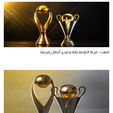
انتهت - قرعة الكونفدرالية ودوري أبطال إفريقيا