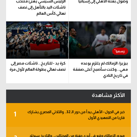
وصول بعثة الأهلي إلى إسبانيا
الرئيس السيسي يهنئ منتخب
ناشئات اليد بالتأهل إلى نصف
نهائي كأس العالم
بيزيرا: الزمالك لم يلتزم بوعده
كرة يد - للتاريخ.. ناشئات مصر إلى
معي.. وكنت سأصبح أغلى صفقة
نصف نهائي بطولة العالم لأول مرة
في تاريخ النادي
الأكثر مشاهدة
خبر في الجول - الأهلي يبدأ من دور الـ 32.. والثلاثي المصري يشارك
1
قاريا من التمهيدي الأول
ميدو: الزمالك وقع في أيدي حفنة من المحتالين.. والتاريخ سيخلد