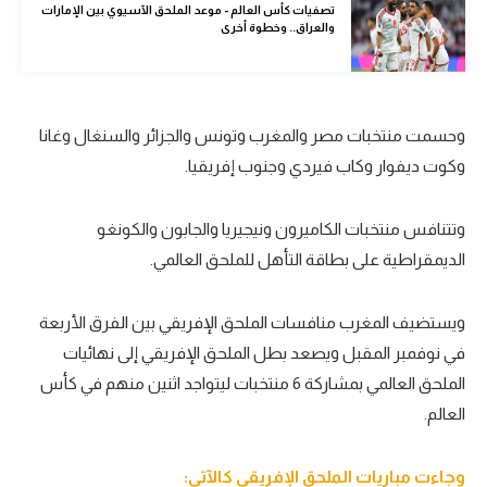
تصفيات كأس العالم - موعد الملحق الآسيوي بين الإمارات
الوطن العربي
والعراق.. وخطوة أخرى
في المونديال
رياضة نسائية
وحسمت منتخبات مصر والمغرب وتونس والجزائر والسنغال وغانا
آسيا
وكوت ديفوار وكاب فيردي وجنوب إفريقيا.
أمريكا
وتتنافس منتخبات الكاميرون ونيجيريا والجابون والكونغو
ركن الألعاب
الديمقراطية على بطاقة التأهل للملحق العالمي.
أقسام خاصة
ويستضيف المغرب منافسات الملحق الإفريقي بين الفرق الأربعة
Gamers
في نوفمبر المقبل ويصعد بطل الملحق الإفريقي إلى نهائيات
الملحق العالمي بمشاركة
6
منتخبات ليتواجد اثنين منهم في كأس
ميركاتو
العالم.
تحقيق في الجول
تقرير في الجول
وجاءت مباريات الملحق الإفريقي كالآتي: