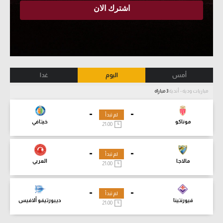
أمس
اليوم
غدا
مباريات ودية - أندية
3 مباراة
-
-
لم تبدأ
موناكو
خيتافي
21:00
-
-
لم تبدأ
مالاجا
العربي
21:00
-
-
لم تبدأ
فيورنتينا
ديبورتيفو ألافيس
21:00