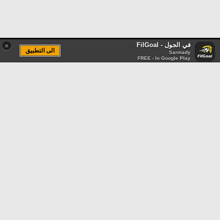
في الجول - FilGoal
×
الى التطبيق
Sarmady
FREE - In Google Play