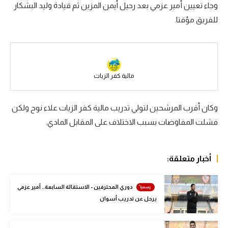
وجاء تعيين أمير عزمي بعد رحيل أيمن المزين ثم قيادة وليد البشكار
سعودي في الجول
للفريق مؤقتا.
الدوري الإنجليزي
الدوري الإسباني
دوري أبطال أوروبا
مالية كفر الزيات
القسم الثاني
وكان أقرب المرشحين لتولي تدريب مالية كفر الزيات علاء نوح ولكن
رياضات أخرى
فشلت المفاوضات بسبب الاختلاف على المقابل المادي.
أمم إفريقيا
كرة السلة الأمريكية
أخبار متعلقة:
كرة سلة
دوري المحترفين - الاستقالة السابعة.. أمير عزمي
كرة يد
يرحل عن تدريب أسوان
كرة طائرة