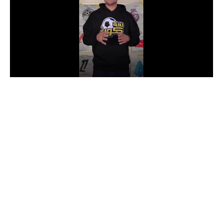
الدوري السعودي للمحترفين
دوري أبطال أوروبا
دوري أبطال إفريقيا
كل البطولات
أقسام
الكرة المصرية
الدوري المصري
الكرة الأوروبية
الكرة الإفريقية
منتخب مصر