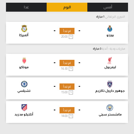
أمس
اليوم
غدا
الدوري البرتغالي
1 مباراة
-
-
لم تبدأ
بورتو
ألفيركا
20:00
مباريات ودية - أندية
3 مباراة
-
-
لم تبدأ
ليفربول
موناكو
16:30
-
-
لم تبدأ
جوهور دارول تاكزيم
تشيلسي
15:00
-
-
لم تبدأ
مانشستر سيتي
أتلتيكو مدريد
14:00