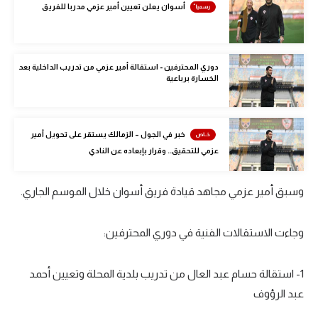
أسوان يعلن تعيين أمير عزمي مدربا للفريق
الوطن العربي
في المونديال
دوري المحترفين - استقالة أمير عزمي من تدريب الداخلية بعد
رياضة نسائية
الخسارة برباعية
آسيا
أمريكا
خبر في الجول – الزمالك يستقر على تحويل أمير
عزمي للتحقيق.. وقرار بإبعاده عن النادي
ركن الألعاب
وسبق أمير عزمي مجاهد قيادة فريق أسوان خلال الموسم الجاري.
أقسام خاصة
Gamers
وجاءت الاستقالات الفنية في دوري المحترفين:
ميركاتو
1- استقالة حسام عبد العال من تدريب بلدية المحلة وتعيين أحمد
تحقيق في الجول
عبد الرؤوف
تقرير في الجول