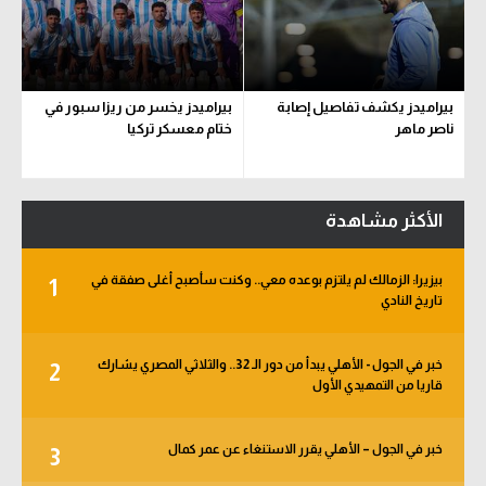
بيراميدز يكشف تفاصيل إصابة
بيراميدز يخسر من ريزا سبور في
ناصر ماهر
ختام معسكر تركيا
الأكثر مشاهدة
بيزيرا: الزمالك لم يلتزم بوعده معي.. وكنت سأصبح أغلى صفقة في
1
تاريخ النادي
خبر في الجول - الأهلي يبدأ من دور الـ 32.. والثلاثي المصري يشارك
2
قاريا من التمهيدي الأول
خبر في الجول – الأهلي يقرر الاستنغاء عن عمر كمال
3