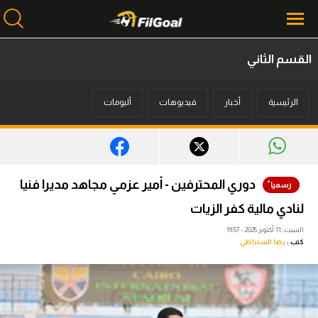
القسم الثاني
محتوى إخباري
الرئيسية
أخبار
فيديوهات
ألبومات
الرئيسية
أخبار
مباريات
دوري المحترفين - أمير عزمي مجاهد مديرا فنيا
ميركاتو
لنادي مالية كفر الزيات
فانتازي في الجول
السبت، 11 أكتوبر 2025 - 19:57
كتب :
رضا السنباطي
مسابقة التوقعات
فيديوهات
عدسات