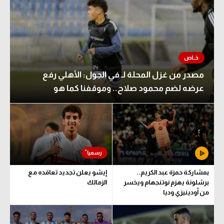
مصدر من غزل المحلة لـ في الجول: الأهلي رفع
عرضه لضم محمود صلاح.. وموقفنا كما هو
بمشاركة حمزة عبد الكريم..
إيشو يعلن تجديد تعاقده مع
برشلونة يهزم نوتنجهام ويخسر
الزمالك
من أودينيزي وديا